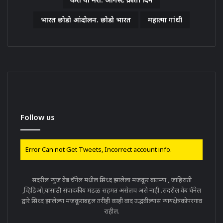
भारत छोडो आंदोलन. छोडो भारत
महात्मा गांधी
Follow us
Error Can not Get Tweets, Incorrect account info.
सदरील न्युज वेब चॅनेल मधील प्रसिध्द झालेला मजकूर बातम्या , जाहिराती
,व्हिडिओ,यांसाठी संपादकीय मंडळ सहमत असेलच असे नाही .सदरील वेब चॅनेल
द्वारे प्रसिध्द झालेल्या मजकूराबद्दल तरीही काही वाद उद्भवील्यास न्यायक्षेत्रकोपरगाव
राहील.