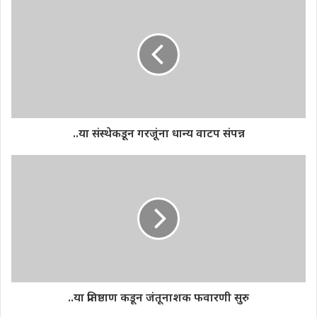
..या संस्थेकडून गरजूंना धान्य वाटप संपन्न
..या प्रतिष्ठाण कडून जंतूनाशक फवारणी सुरु