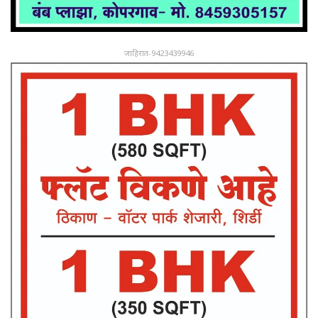
जाहिरात-9423439946