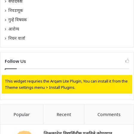
संपादकीय
निवडणूक
गुन्हे विषयक
आरोग्य
निधन वार्ता
Follow Us
This widget requries the Arqam Lite Plugin, You can install it from the
Theme settings menu > Install Plugins.
Popular
Recent
Comments
शिक्षकानेच विद्यार्थिनीस पळविले,कोपरगाव