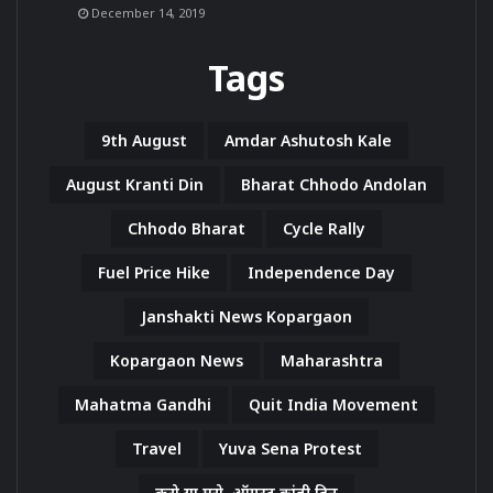
December 14, 2019
Tags
9th August
Amdar Ashutosh Kale
August Kranti Din
Bharat Chhodo Andolan
Chhodo Bharat
Cycle Rally
Fuel Price Hike
Independence Day
Janshakti News Kopargaon
Kopargaon News
Maharashtra
Mahatma Gandhi
Quit India Movement
Travel
Yuva Sena Protest
करो या मरो. ऑगस्ट क्रांती दिन