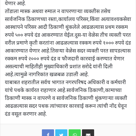
येणार आहे.
तोंडाला मास्क अथवा रुमाल न वापरणाऱ्या व्यक्तीस तसेच
सार्वजनिक ठिकाणच्या रस्ता,कार्यालय परिसर,किंवा अत्यावश्यकसेवा
आस्थापने परिसर आदी ठिकाणी थुंकलेले आढळल्यास प्रथम रक्कम
रुपये ५०० रुपये दंड आकरण्यात येईल.दुस-या वेळेस तीच व्यक्ती परत
वरील प्रमाणे कृती करतांना आढळल्यास रक्कम रुपये १००० रुपये दंड
आकारण्यात येणार आहे.तिसऱ्या वेळेस सदर व्यक्ती परत सापडल्यास
रक्कम रुपये २००० रुपये दंड व फौजदारी कारवाई करण्यात येणार
असल्याची माहितीही मुख्याधिकारी प्रशांत सरोदे यांनी दिली
आहे.त्यामुळे नागरिकांत खळबळ उडाली आहे.
याबाबत शहरातील सर्वच भागात नगरपरिषद अधिकारी व कर्मचारी
यांचे पथके कार्यरत राहाणार आहे.सार्वजनिक ठिकाणी,कामाच्या
ठिकाणी मास्क न वापरणे व सार्वजनिक ठिकाणी थुंकणाऱ्या व्यक्ती
आढळल्यास सदर पथक त्यांच्यावर कारवाई करून त्यांची नोंद घेवून
दंड वसूल करणार आहे.
WhatsApp
Share via Email