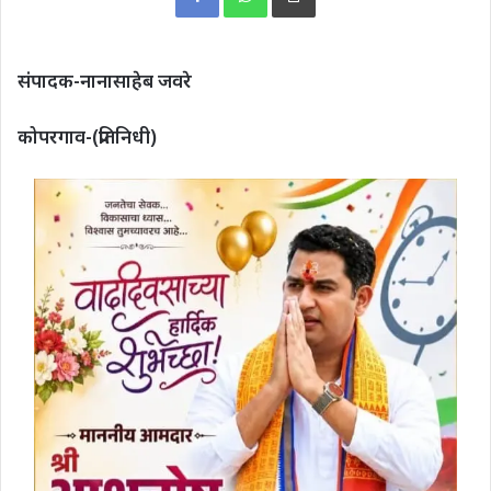
संपादक-नानासाहेब जवरे
कोपरगाव-(प्रतिनिधी)