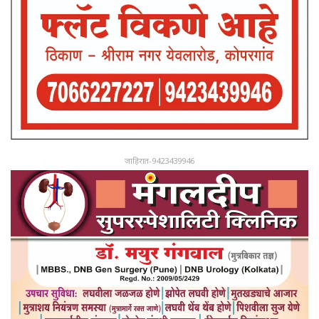
जाहिरात-9423439946