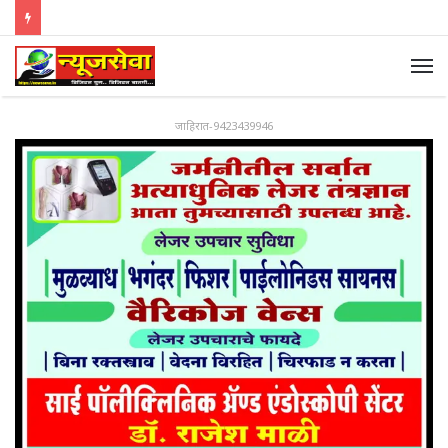
जाहिरात-9423439946