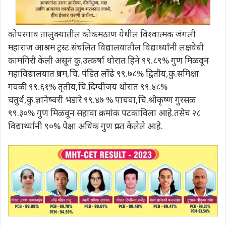
कोपरगाव तालुक्यातील कोकमठाण येथील विश्वात्मक जंगली
महाराज आश्रम ट्रस्ट संचलित विद्यालयातील विद्यार्थ्यांनी लक्षवेधी
कामगिरी केली असून कु.उत्कर्षा थोरात हिने ९९.८९% गुण मिळवून
महाविद्यालयात प्रथम,चि. पंडित लोंढे ९९.७८% द्वितीय,कु.समिक्षा
गवळी ९९.६१% तृतीय,चि.दिग्वीजय थोरात ९९.४८%
चतुर्थ,कु.ज्ञानेष्वरी भंडारे ९९.४७ % पाचवा,चि.श्रीकृष्ण गुरसळ
९९.३०% गुण मिळवून सहावा क्रमांक पटकाविला आहे.तसेच २८
विद्यार्थ्यांनी ९०% पेक्षा अधिक गुण प्राप्त केलेले आहे.