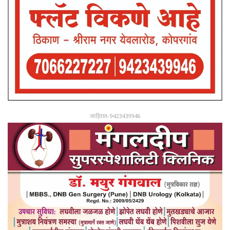
जाहिरात-9423439946