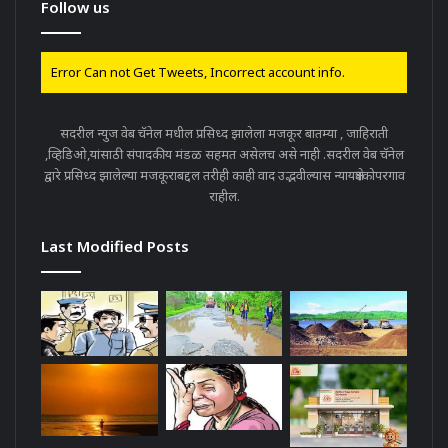
Follow us
Error Can not Get Tweets, Incorrect account info.
सदरील न्युज वेब चॅनेल मधील प्रसिध्द झालेला मजकूर बातम्या , जाहिराती
,व्हिडिओ,यांसाठी संपादकीय मंडळ सहमत असेलच असे नाही .सदरील वेब चॅनेल
द्वारे प्रसिध्द झालेल्या मजकूराबद्दल तरीही काही वाद उद्भवील्यास न्यायक्षेत्रकोपरगाव
राहील.
Last Modified Posts