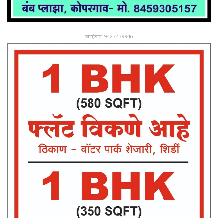
जाहिरात-9423439946