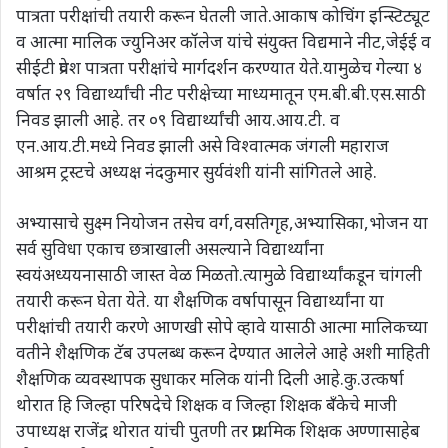
पात्रता परीक्षांची तयारी करून घेतली जाते.आकाष कोचिंग इन्स्टिट्यूट
व आत्मा मालिक ज्युनिअर कॉलेज यांचे संयुक्त विद्यमाने नीट,जेईई व
सीईटी प्रवेश पात्रता परीक्षांचे मार्गदर्शन करण्यात येते.यामुळेच गेल्या ४
वर्षात २९ विद्यार्थ्यांची नीट परीक्षेच्या माध्यमातून एम.बी.बी.एस.साठी
निवड झाली आहे. तर ०९ विद्यार्थ्यांची आय.आय.टी. व
एन.आय.टी.मध्ये निवड झाली असे विश्वात्मक जंगली महाराज
आश्रम ट्रस्टचे अध्यक्ष नंदकुमार सुर्यवंशी यांनी सांगितले आहे.
अभ्यासाचे सुक्ष्म नियोजन तसेच वर्ग,वसतिगृह,अभ्यासिका,भोजन या
सर्व सुविधा एकाच छत्राखाली असल्याने विद्यार्थ्यांना
स्वयंअध्ययनासाठी जास्त वेळ मिळतो.त्यामुळे विद्यार्थ्यांकडून चांगली
तयारी करून घेता येते. या शैक्षणिक वर्षापासून विद्यार्थ्यांना या
परीक्षांची तयारी करणे आणखी सोपे व्हावे यासाठी आत्मा मालिकच्या
वतीने शैक्षणिक टॅब उपलब्ध करून देण्यात आलेले आहे अशी माहिती
शैक्षणिक व्यवस्थापक सुधाकर मलिक यांनी दिली आहे.कु.उत्कर्षा
थोरात हि जिल्हा परिषदेचे शिक्षक व जिल्हा शिक्षक बँकेचे माजी
उपाध्यक्ष राजेंद्र थोरात यांची पुतणी तर प्राथमिक शिक्षक अण्णासाहेब