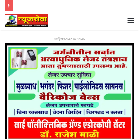
जाहिरात-9423439946