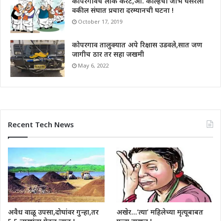
कोपरगावचे लोक करंटे,आ. कोल्हेची जीभ घसरली
वकील संघात प्रचारा दरम्यानची घटना !
October 17, 2019
कोपरगाव तालुक्यात अपे रिक्षास उडवले,सात जण
जागीच ठार तर सहा जखमी
May 6, 2022
Recent Tech News
अवैध वाळू उपसा,दोघांवर गुन्हा,तर
अखेर…’त्या’ महिलेच्या मृत्यूबाबत