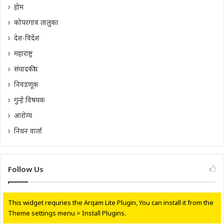
होम
कोपरगाव तालुका
देश-विदेश
महाराष्ट्र
संपादकीय
निवडणूक
गुन्हे विषयक
आरोग्य
निधन वार्ता
Follow Us
This widget requries the Arqam Lite Plugin, You can install it from the
Theme settings menu > Install Plugins.