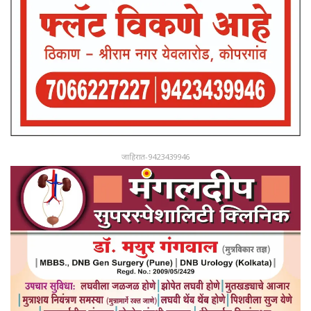
जाहिरात-9423439946