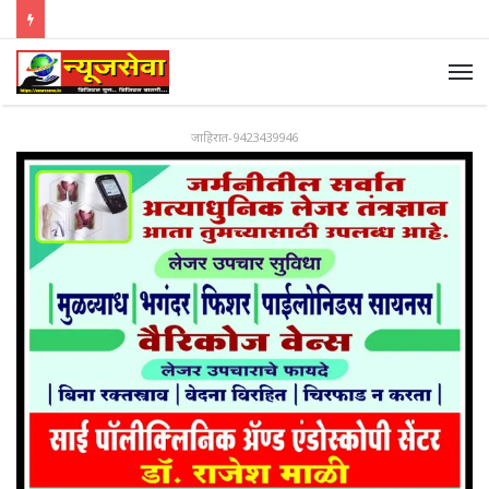
जाहिरात-9423439946