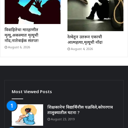
विवाहितेचा मारहाणीत
मृत्यू,अकस्मात मृत्यूची
रेल्वेतून उतरून एकाची
नोंद,नातेवाईक संतप्त!
आत्महत्या,मृत्यूची नोंद!
August 6, 2026
August 4, 2026
Most Viewed Posts
शिक्षकानेच विद्यार्थिनीस पळविले,कोपरगाव
तालुक्यातील घटना ?
August 23, 2019