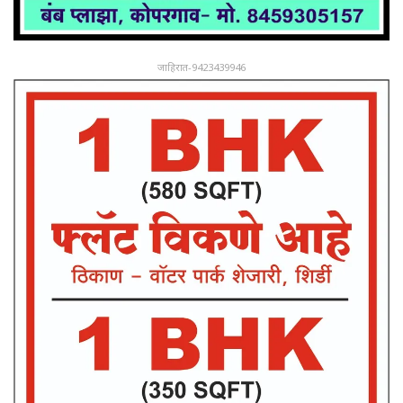
जाहिरात-9423439946