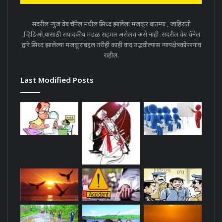
सदरील न्युज वेब चॅनेल मधील प्रसिध्द झालेला मजकूर बातम्या , जाहिराती
,व्हिडिओ,यांसाठी संपादकीय मंडळ सहमत असेलच असे नाही .सदरील वेब चॅनेल
द्वारे प्रसिध्द झालेल्या मजकूराबद्दल तरीही काही वाद उद्भवील्यास न्यायक्षेत्रकोपरगाव
राहील.
Last Modified Posts