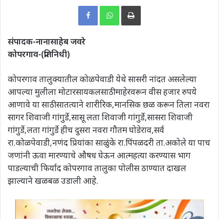
Print
संपादक-नानासाहेब जवरे
कोपरगाव-(प्रतिनिधी)
कोपरगाव तालुक्यातील कोळपेवाडी येथे सासरी नांदत असलेल्या
आपल्या मुलीला मोटारसायकलसाठी माहेरवरून वीस हजार रुपये
आणावे या साठी सातत्याने शारीरिक,मानसिक छळ करून तिला नवरा
सागर शिवाजी गांगुर्डे,सासू लता शिवाजी गांगुर्डे,सासरा शिवाजी
गांगुर्डे,लता गांगुर्डे हीच दुसरा नवरा गौतम घोडेराव,सर्व
रा.कोळपेवाडी,नणंद प्रियांका साळुंके रा.पिंपळदरी ता.अकोले या पाच
जणांनी ऊवा मारण्याचे औषध घेऊन आत्महत्या करण्यास भाग
पाडल्याची फिर्याद कोपरगाव तालुका पोलीस ठाण्यात दाखल
झाल्याने खळबळ उडाली आहे.