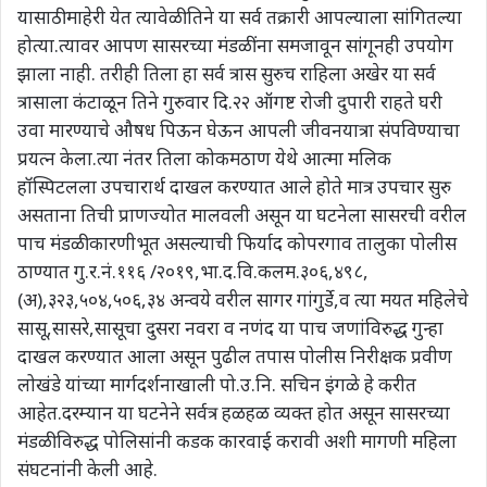
यासाठी माहेरी येत त्यावेळी तिने या सर्व तक्रारी आपल्याला सांगितल्या
होत्या.त्यावर आपण सासरच्या मंडळींना समजावून सांगूनही उपयोग
झाला नाही. तरीही तिला हा सर्व त्रास सुरुच राहिला अखेर या सर्व
त्रासाला कंटाळून तिने गुरुवार दि.२२ ऑगष्ट रोजी दुपारी राहते घरी
उवा मारण्याचे औषध पिऊन घेऊन आपली जीवनयात्रा संपविण्याचा
प्रयत्न केला.त्या नंतर तिला कोकमठाण येथे आत्मा मलिक
हॉस्पिटलला उपचारार्थ दाखल करण्यात आले होते मात्र उपचार सुरु
असताना तिची प्राणज्योत मालवली असून या घटनेला सासरची वरील
पाच मंडळी कारणीभूत असल्याची फिर्याद कोपरगाव तालुका पोलीस
ठाण्यात गु.र.नं.११६ /२०१९,भा.द.वि.कलम.३०६,४९८,
(अ),३२३,५०४,५०६,३४ अन्वये वरील सागर गांगुर्डे,व त्या मयत महिलेचे
सासू,सासरे,सासूचा दुसरा नवरा व नणंद या पाच जणांविरुद्ध गुन्हा
दाखल करण्यात आला असून पुढील तपास पोलीस निरीक्षक प्रवीण
लोखंडे यांच्या मार्गदर्शनाखाली पो.उ.नि. सचिन इंगळे हे करीत
आहेत.दरम्यान या घटनेने सर्वत्र हळहळ व्यक्त होत असून सासरच्या
मंडळी विरुद्ध पोलिसांनी कडक कारवाई करावी अशी मागणी महिला
संघटनांनी केली आहे.