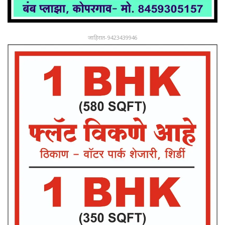
जाहिरात-9423439946