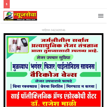
जाहिरात-9423439946