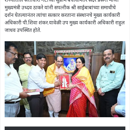
मुख्‍यमंत्री उध्‍दव ठाकरे यांनी सपत्‍नीक श्री साईबाबांच्या समाधीचे
दर्शन घेतल्‍यानंतर त्‍यांचा सत्‍कार करताना संस्थानचे मुख्‍य कार्यकारी
अधिकारी पी.शिवा शंकर.यावेळी उप मुख्‍य कार्यकारी अधिकारी राहुल
जाधव उपस्थित होते.