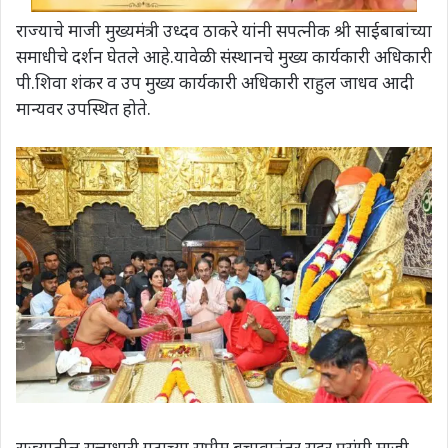
राज्याचे माजी मुख्‍यमंत्री उध्‍दव ठाकरे यांनी सपत्‍नीक श्री साईबाबांच्या
समाधीचे दर्शन घेतले आहे.यावेळी संस्‍थानचे मुख्‍य कार्यकारी अधिकारी
पी.शिवा शंकर व उप मुख्‍य कार्यकारी अधिकारी राहुल जाधव आदी
मान्यवर उपस्थित होते.
राज्यातील सत्ताधारी गटाच्या सुप्रीम बचावानंतर सदर प्रसंगी माजी