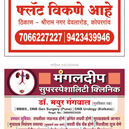
जाहिरात-9423439946