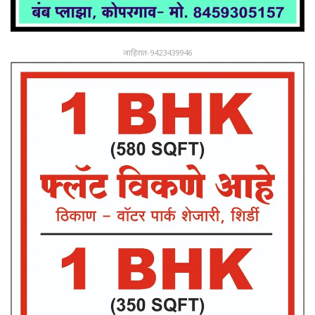
जाहिरात-9423439946