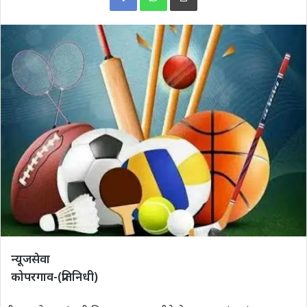
न्यूजसेवा
कोपरगाव-(प्रतिनिधी)