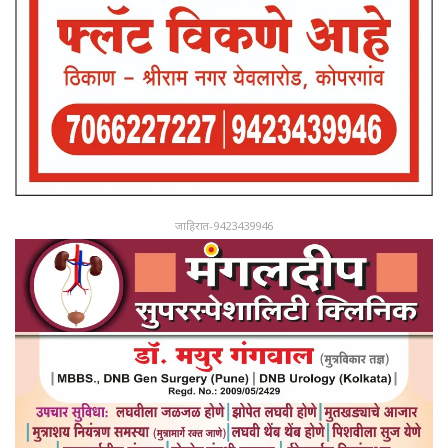
जाहिरात-9423439946