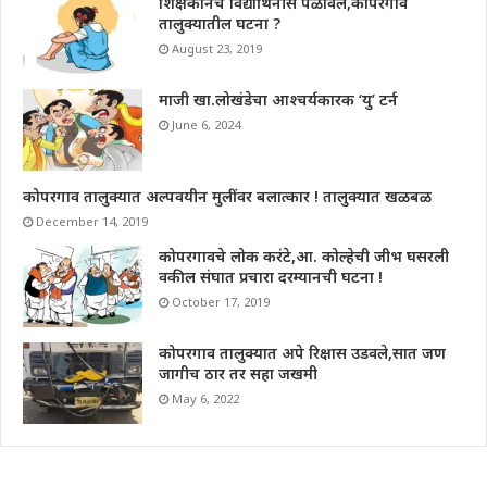
शिक्षकानेच विद्यार्थिनीस पळविले,कोपरगाव
तालुक्यातील घटना ?
August 23, 2019
माजी खा.लोखंडेचा आश्चर्यकारक ‘यु’ टर्न
June 6, 2024
कोपरगाव तालुक्यात अल्पवयीन मुलींवर बलात्कार ! तालुक्यात खळबळ
December 14, 2019
कोपरगावचे लोक करंटे,आ. कोल्हेची जीभ घसरली
वकील संघात प्रचारा दरम्यानची घटना !
October 17, 2019
कोपरगाव तालुक्यात अपे रिक्षास उडवले,सात जण
जागीच ठार तर सहा जखमी
May 6, 2022