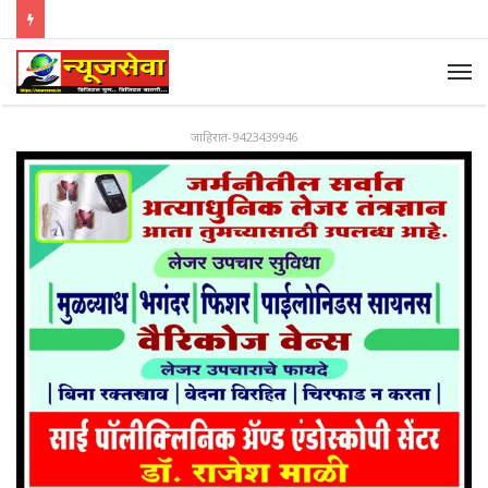
जाहिरात-9423439946