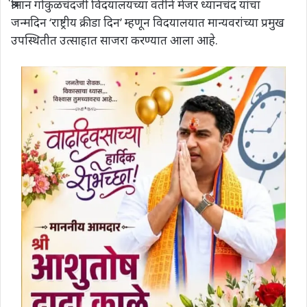
श्रीमान गोकुळचंदजी विदयालयच्या वतीने मेजर ध्यानचंद यांचा
जन्मदिन ‘राष्ट्रीय क्रीडा दिन’ म्हणून विदयालयात मान्यवरांच्या प्रमुख
उपस्थितीत उत्साहात साजरा करण्यात आला आहे.