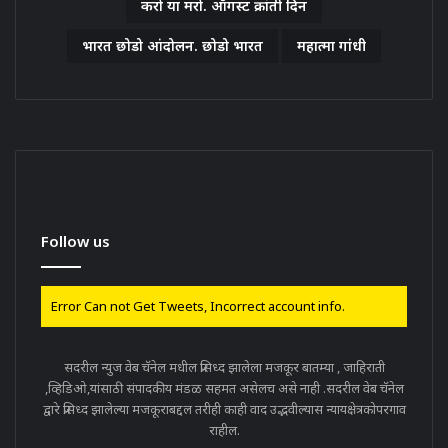
करो या मरो. ऑगस्ट क्रांती दिन
भारत छोडो आंदोलन. छोडो भारत
महात्मा गांधी
Follow us
Error Can not Get Tweets, Incorrect account info.
सदरील न्युज वेब चॅनेल मधील प्रसिध्द झालेला मजकूर बातम्या , जाहिराती
,व्हिडिओ,यांसाठी संपादकीय मंडळ सहमत असेलच असे नाही .सदरील वेब चॅनेल
द्वारे प्रसिध्द झालेल्या मजकूराबद्दल तरीही काही वाद उद्भवील्यास न्यायक्षेत्रकोपरगाव
राहील.