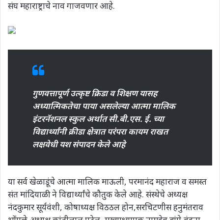
संघ महाराष्ट्राचे नाव गाजवणार आहे.
गुणवत्तापूर्ण उत्कृष्ट क्रिडा व शिक्षण यासह
अध्यात्मिकतेचा पाया असलेल्या आत्मा मालिक
इंटरनॅशनल स्कुल अर्थात सी.बी.एस. ई. च्या
विद्यार्थ्यांनी क्रीडा क्षेत्रात परंपरा कायम राखत
लक्षवेधी यश संपादन केले आहे
या सर्व खेळाडूंचे आत्मा मालिक माऊली, परमानंद महाराज व समस्त
संत मांदियाळी ने विद्यार्थ्यांचे कौतुक केले आहे. संस्थेचे अध्यक्ष
नंदकुमार सूर्यवंशी, कोषाध्यक्ष विठठल होन,सरचिटणीस हनुमंतराव
भोंगळे,अध्यक्ष कांतीलाल पटेल ,मुख्याध्यापक नामदेव डांगे,वंदना