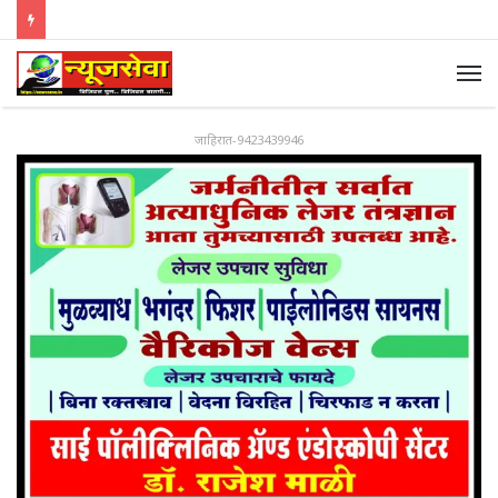
जाहिरात-9423439946