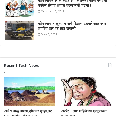
कोपरगावचे लोक करंटे,आ. कोल्हेची जीभ घसरली
वकील संघात प्रचारा दरम्यानची घटना !
October 17, 2019
कोपरगाव तालुक्यात अपे रिक्षास उडवले,सात जण
जागीच ठार तर सहा जखमी
May 6, 2022
Recent Tech News
अवैध वाळू उपसा,दोघांवर गुन्हा,तर
अखेर…’त्या’ महिलेच्या मृत्यूबाबत
5.5 लाखांचा ऐवज जप्त !
गुन्हा दाखल !