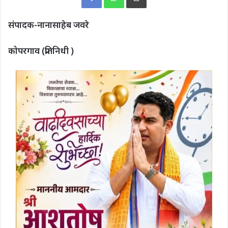
संपादक-नानासाहेब जवरे
कोपरगाव (प्रतिनिधी )