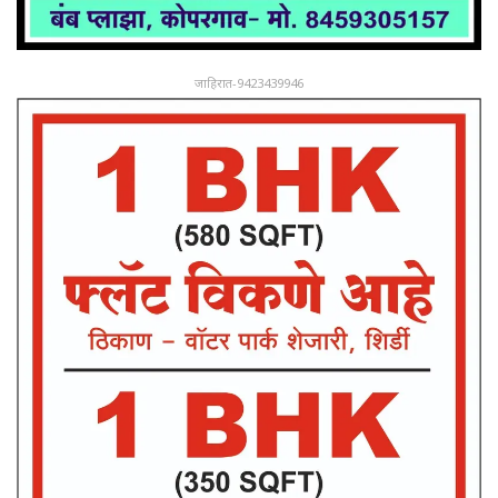
जाहिरात-9423439946