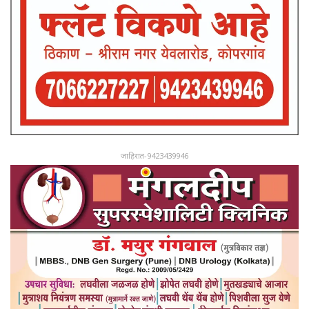
जाहिरात-9423439946