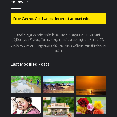
Follow us
Error Can not Get Tweets, Incorrect account info.
सदरील न्युज वेब चॅनेल मधील प्रसिध्द झालेला मजकूर बातम्या , जाहिराती
,व्हिडिओ,यांसाठी संपादकीय मंडळ सहमत असेलच असे नाही .सदरील वेब चॅनेल
द्वारे प्रसिध्द झालेल्या मजकूराबद्दल तरीही काही वाद उद्भवील्यास न्यायक्षेत्रकोपरगाव
राहील.
Last Modified Posts