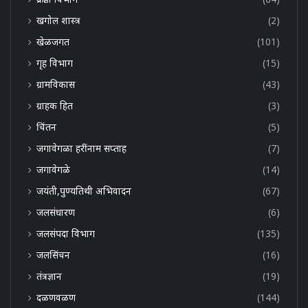
खगोल शास्त्र
(2)
खेळजगत
(101)
गृह विभाग
(15)
ग्रामविकास
(43)
ग्राहक हित
(3)
चिंतन
(5)
जगावेगळा हरींनाम सप्ताह
(7)
जगावेगळे
(14)
जयंती,पुण्यतिथी अभिवादन
(67)
जलसंधारण
(6)
जलसंपदा विभाग
(135)
जलसिंचन
(16)
तंत्रज्ञान
(19)
दळणवळण
(144)