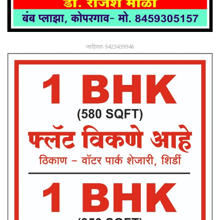
जाहिरात-9423439946