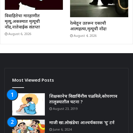
विवाहितेचा मारहाणीत
मृत्यू,अकस्मात मृत्यूची
रेल्वेतून उतरून एकाची
नोंद,नातेवाईक संतप्त!
आत्महत्या,मृत्यूची नोंद!
August 6, 2026
August 4, 2026
Most Viewed Posts
शिक्षकानेच विद्यार्थिनीस पळविले,कोपरगाव
तालुक्यातील घटना ?
August 23, 2019
माजी खा.लोखंडेचा आश्चर्यकारक ‘यु’ टर्न
June 6, 2024