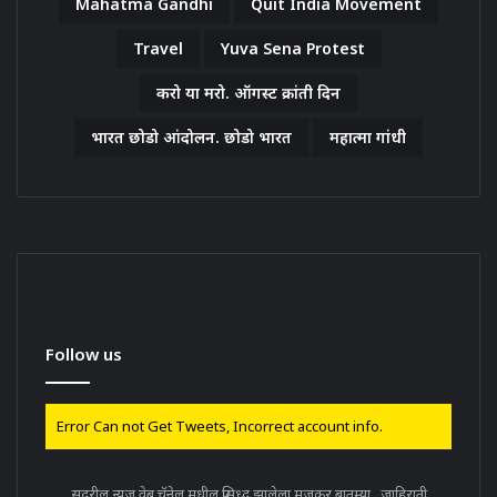
Mahatma Gandhi
Quit India Movement
Travel
Yuva Sena Protest
करो या मरो. ऑगस्ट क्रांती दिन
भारत छोडो आंदोलन. छोडो भारत
महात्मा गांधी
Follow us
Error Can not Get Tweets, Incorrect account info.
सदरील न्युज वेब चॅनेल मधील प्रसिध्द झालेला मजकूर बातम्या , जाहिराती