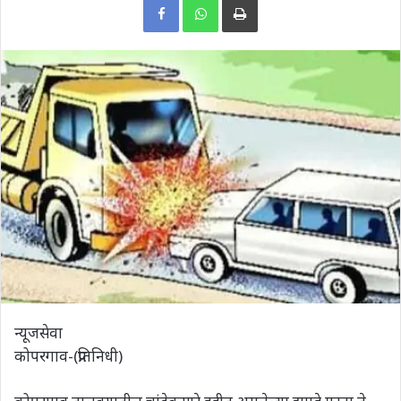
न्यूजसेवा
कोपरगाव-(प्रतिनिधी)