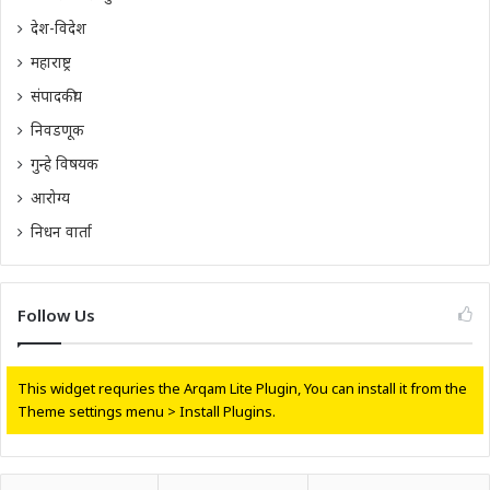
देश-विदेश
महाराष्ट्र
संपादकीय
निवडणूक
गुन्हे विषयक
आरोग्य
निधन वार्ता
Follow Us
This widget requries the Arqam Lite Plugin, You can install it from the
Theme settings menu > Install Plugins.