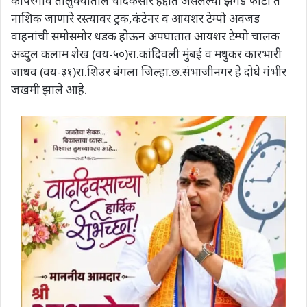
कोपरगाव तालुक्यातील चांदेकसारे हद्दीत असलेल्या झगडे फाटा ते
नाशिक जाणारे रस्त्यावर ट्रक,कंटेनर व आयशर टेम्पो अवजड
वाहनांची समोसमोर धडक होऊन अपघातात आयशर टेम्पो चालक
अब्दुल कलाम शेख (वय-५०)रा.कांदिवली मुंबई व मधुकर कारभारी
जाधव (वय-३१)रा.शिउर बंगला जिल्हा.छ.संभाजीनगर हे दोघे गंभीर
जखमी झाले आहे.