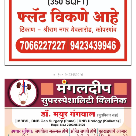
जाहिरात-9423439946