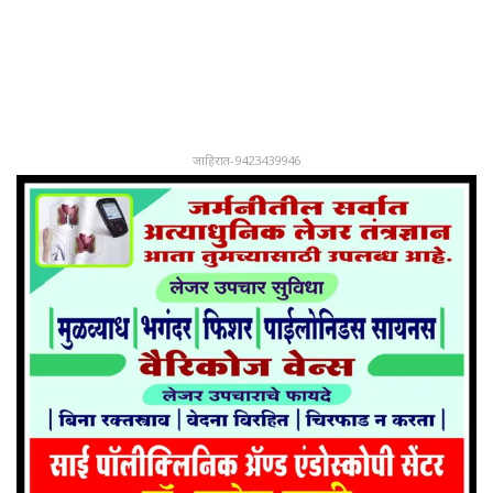
जाहिरात-9423439946