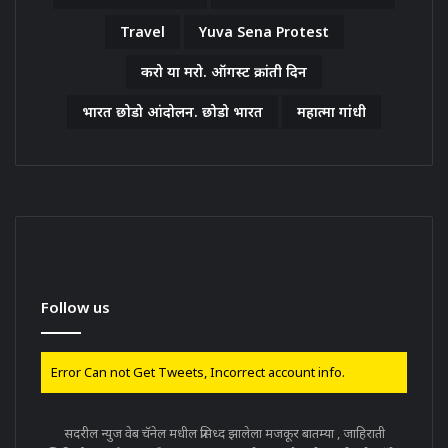
Travel
Yuva Sena Protest
करो या मरो. ऑगस्ट क्रांती दिन
भारत छोडो आंदोलन. छोडो भारत
महात्मा गांधी
Follow us
Error Can not Get Tweets, Incorrect account info.
सदरील न्युज वेब चॅनेल मधील प्रसिध्द झालेला मजकूर बातम्या , जाहिराती