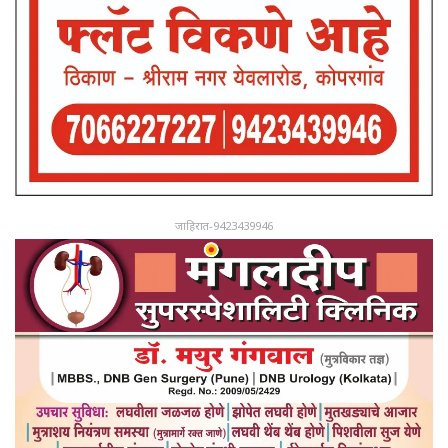
जाहिरात-9423439946