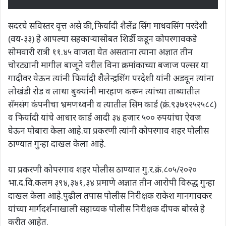
सदरचे सविस्तर वृत्त असे की,फिर्यादी शैलेंद्र सिंग माधवसिंग परदेशी
(वय-३३) हे आपल्या सहकाऱ्यासोबत शिर्डी कडून कोपरगावकडे
सोमवारी रात्री ११.४५ वाजता येत असताना त्याना अज्ञात तीन
चोरट्यानी मागील बाजूने वरील विना क्रमांकाच्या बजाज पल्सर या
गादीवर येऊन त्यांनी फिर्यादी शैलेन्द्रशिंग परदेशी यांनी अडवून त्यांना
लोखंडी रोड व लाथा बुक्यांनी मारहाण करून त्यांच्या ताब्यातील
सॅमसंग कंपनीचा भ्रमणध्वनी व त्यातील सिम कार्ड (क्रं.९३७१२५२५८८)
व फिर्यादी यांचे आधार कार्ड आदी ३४ हजार ५०० रुपयांचा ऐवज
घेऊन पोबारा केला आहे.या प्रकरणी त्यांनी कोपरगाव शहर पोलीस
ठाण्यात गुन्हा दाखल केला आहे.
या प्रकरणी कोपरगाव शहर पोलीस ठाण्यात गु.र.क्रं.८०५/२०२०
भा.द.वि.कलम ३९४,३४१,३४ प्रमाणे अज्ञात तीन आरोपी विरुद्ध गुन्हा
दाखल केला आहे.पुढील तपास पोलीस निरीक्षक राकेश मानगावकर
यांच्या मार्गदर्शनाखाली सहाय्यक पोलीस निरीक्षक दीपक बोरसे हे
करीत आहेत.