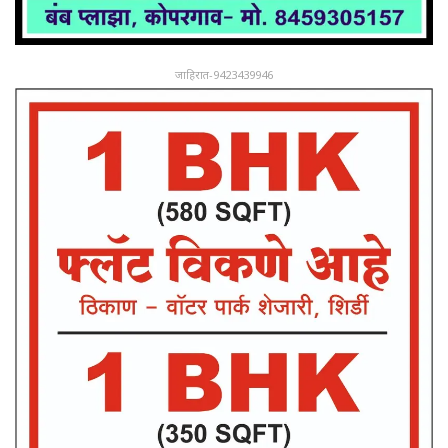
जाहिरात-9423439946