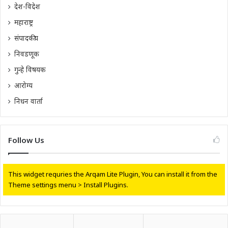
देश-विदेश
महाराष्ट्र
संपादकीय
निवडणूक
गुन्हे विषयक
आरोग्य
निधन वार्ता
Follow Us
This widget requries the Arqam Lite Plugin, You can install it from the
Theme settings menu > Install Plugins.