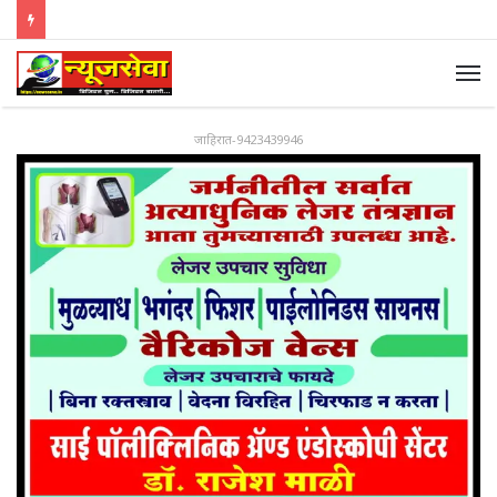
जाहिरात-9423439946