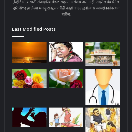
,व्हिडिओ,यांसाठी संपादकीय मंडळ सहमत असेलच असे नाही .सदरील वेब चॅनेल
द्वारे प्रसिध्द झालेल्या मजकूराबद्दल तरीही काही वाद उद्भवील्यास न्यायक्षेत्रकोपरगाव
राहील.
Last Modified Posts