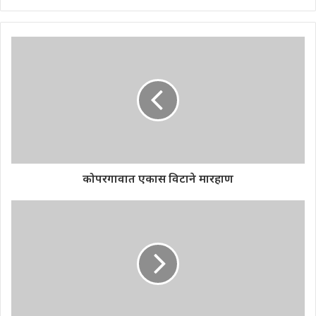
कोपरगावात एकास विटाने मारहाण