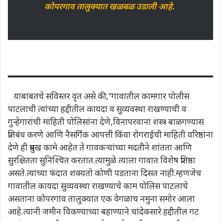
कोपरगाव तालुक्यात खळबळ उडाली आहे.
याबाबतचे सविस्तर वृत असे की,”गावातील कामगार पोलीस
पाटलाची त्यांच्या हद्दीतील कायदा व सुव्यवस्था राखण्याची व
गुन्हेगारांची माहिती पोलिसांना देणे,विनापरवाना शस्त्र बाळगण्यास
प्रतिबंध करणे आणि नैसर्गिक आपत्ती किंवा रोगराईची माहिती वरिष्ठांना
देणे ही प्रमुख कामे आहेत ते गावकऱ्यांच्या मदतीने शांतता आणि
सुरक्षितता सुनिश्चित करतात.त्यामुळे त्याला गावात विशेष प्रतिष्ठा
असते.त्याच्या फंदात शक्यतो कोणी पडताना दिसत नाही.म्हणजेच
गावातील कायदा सुव्यवस्था राखण्याचे काम पोलिस पाटलाचे
असताना कोपरगाव तालुक्यात एक वेगळाच नमुना समोर आला
आहे.त्यांनी जमीन विकण्याच्या बहाण्याने चांदेकसारे हद्दीतील गट