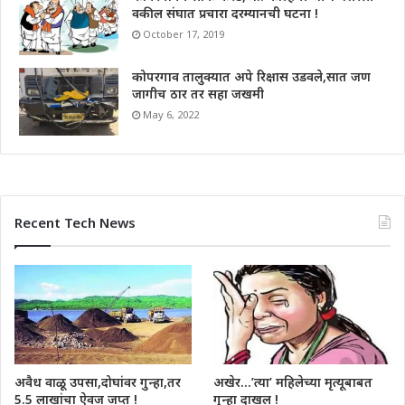
वकील संघात प्रचारा दरम्यानची घटना !
October 17, 2019
कोपरगाव तालुक्यात अपे रिक्षास उडवले,सात जण
जागीच ठार तर सहा जखमी
May 6, 2022
Recent Tech News
अवैध वाळू उपसा,दोघांवर गुन्हा,तर
अखेर…’त्या’ महिलेच्या मृत्यूबाबत
5.5 लाखांचा ऐवज जप्त !
गुन्हा दाखल !