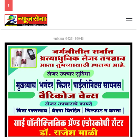
जाहिरात-9423439946