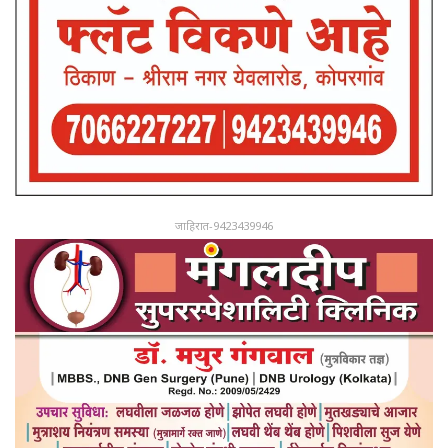
जाहिरात-9423439946