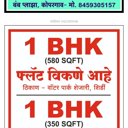
जाहिरात-9423439946