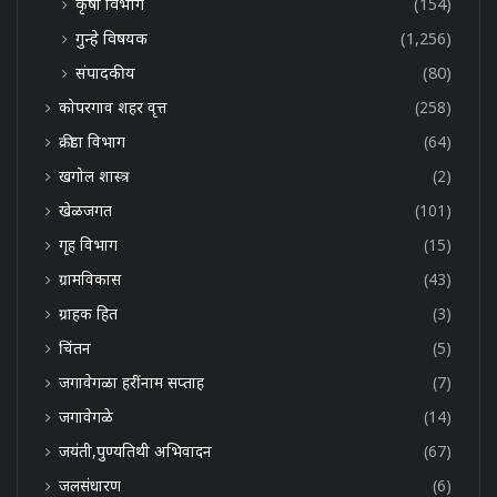
कृषी विभाग
(154)
गुन्हे विषयक
(1,256)
संपादकीय
(80)
कोपरगाव शहर वृत्त
(258)
क्रीडा विभाग
(64)
खगोल शास्त्र
(2)
खेळजगत
(101)
गृह विभाग
(15)
ग्रामविकास
(43)
ग्राहक हित
(3)
चिंतन
(5)
जगावेगळा हरींनाम सप्ताह
(7)
जगावेगळे
(14)
जयंती,पुण्यतिथी अभिवादन
(67)
जलसंधारण
(6)