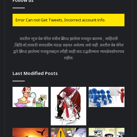
Follow us
Error Can not Get Tweets, Incorrect account info.
सदरील न्युज वेब चॅनेल मधील प्रसिध्द झालेला मजकूर बातम्या , जाहिराती
,व्हिडिओ,यांसाठी संपादकीय मंडळ सहमत असेलच असे नाही .सदरील वेब चॅनेल
द्वारे प्रसिध्द झालेल्या मजकूराबद्दल तरीही काही वाद उद्भवील्यास न्यायक्षेत्रकोपरगाव
राहील.
Last Modified Posts