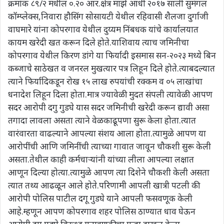
क्रमांक ८९/२ मधील ०.२० आर.क्षेत्र माझे आधी २०१७ साली सुमंगल
कॉम्प्लेक्स,निवारा हौसिंग सोसायटी येथील रहिवासी शैलजा दुर्गाजी
वाघमारे यांना कोपरगाव येथील दुय्यम निंबधक यांचे कार्यालयात
कायम खरेदी खत करून दिले होते.याशिवाय त्याच जमिनीचा
कोपरगाव येथील किरण डांगे या फिर्यादी इसमास सन-२०२३ मध्ये बिन
कब्जाचे साठेखत व जनरल मुखत्यार पत्र लिहून दिले होते.त्याबदल्यात
त्याने फिर्यादिकडून रोख १५ लाख रुपयांची रक्कम व ०५ लाखांचा
धनादेश लिहून दिला होता.मात्र ज्यावेळी मुदत संपली त्यावेळी आपण
सदर आरोपी दगु गुडघे यास सदर जमिनीची खरेदी करून द्यावी असा
तगादा लावला असता त्याने वेळकाढूपणा सुरू केला होता.त्यात
वारंवारता वाढल्याने आपल्या संशय आला होता.त्यामुळे आपण या
आरोपींची आणि जमिनींची त्याच्या गावात जावून चौकशी सुरू केली
असता.तेथील काही कर्मचाऱ्यांनी यांच्या लीला आपल्या लक्षात
आणून दिल्या होत्या.त्यामुळे आपण त्या दिशेने चौकशी केली असता
त्यात तथ्य आढळून आले होते.परिणामी आपली खात्री पटली की
आरोपी पोलिस पाटील दगू गुडघे याने आपली फसवणूक केली
आहे.म्हणून आपण कोपरगाव शहर पोलिस ठाण्यात धाव घेऊन