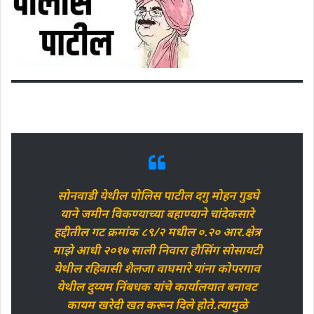
सोनवाडी येथील पोलिस पाटील दगु मोहन गुडघे
याने जमीन विकण्याच्या बहाण्याने चांदेकसारे
हद्दीतील गट क्रमांक ८९/२ मधील ०.२० आर.क्षेत्र
माझे आधी २०१७ साली निवारा हौसिंग सोसायटी
येथील रहिवासी शैलजा वाघमारे यांना कोपरगाव
येथील दुय्यम निंबधक यांचे कार्यालयात बनावट
कायम खरेदी खत करून दिले होते.त्यामुळे