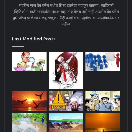
सदरील न्युज वेब चॅनेल मधील प्रसिध्द झालेला मजकूर बातम्या , जाहिराती
,व्हिडिओ,यांसाठी संपादकीय मंडळ सहमत असेलच असे नाही .सदरील वेब चॅनेल
द्वारे प्रसिध्द झालेल्या मजकूराबद्दल तरीही काही वाद उद्भवील्यास न्यायक्षेत्रकोपरगाव
राहील.
Last Modified Posts