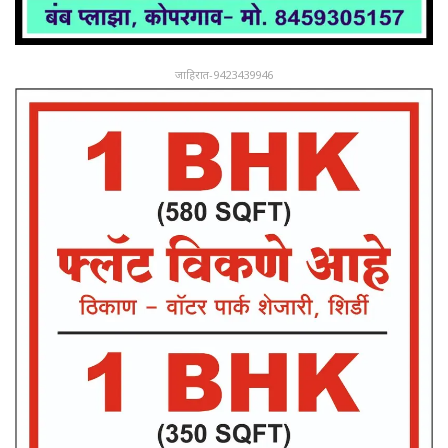
जाहिरात-9423439946