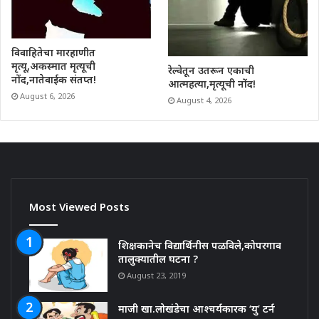
विवाहितेचा मारहाणीत
मृत्यू,अकस्मात मृत्यूची
रेल्वेतून उतरून एकाची
नोंद,नातेवाईक संतप्त!
आत्महत्या,मृत्यूची नोंद!
August 6, 2026
August 4, 2026
Most Viewed Posts
शिक्षकानेच विद्यार्थिनीस पळविले,कोपरगाव
तालुक्यातील घटना ?
August 23, 2019
माजी खा.लोखंडेचा आश्चर्यकारक ‘यु’ टर्न