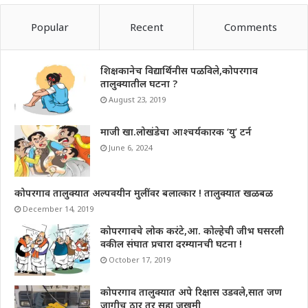
Popular
Recent
Comments
शिक्षकानेच विद्यार्थिनीस पळविले,कोपरगाव
तालुक्यातील घटना ?
August 23, 2019
माजी खा.लोखंडेचा आश्चर्यकारक ‘यु’ टर्न
June 6, 2024
कोपरगाव तालुक्यात अल्पवयीन मुलींवर बलात्कार ! तालुक्यात खळबळ
December 14, 2019
कोपरगावचे लोक करंटे,आ. कोल्हेची जीभ घसरली
वकील संघात प्रचारा दरम्यानची घटना !
October 17, 2019
कोपरगाव तालुक्यात अपे रिक्षास उडवले,सात जण
जागीच ठार तर सहा जखमी