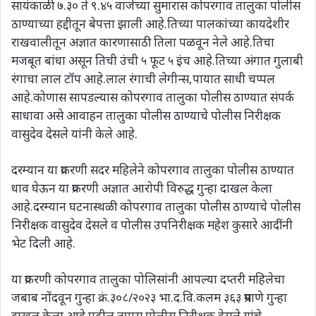
सायंकाळी ७.३० ते ९.४५ वाजेच्या सुमारास कोपरगाव तालुका पोलीस
ठाण्याच्या हद्दीतून बेपत्ता झाली आहे.तिच्या पालकांच्या कायदेशीर
राखवालीतून अज्ञात कारणासाठी तिला पळवून नेले आहे.तिचा
मजबूत बांधा असून तिची उंची ५ फूट ५ इंच आहे.तिच्या अंगात गुलाबी
रंगाचा लाल टॉप आहे.लाल रंगाची लेगीन्स,पायात साधी चप्पल
आहे.कोणास सापडल्यास कोपरगाव तालुका पोलीस ठाण्यात संपर्क
साधावा असे आवाहन तालुका पोलीस ठाण्याचे पोलीस निरीक्षक
वासुदेव देसले यांनी केले आहे.
दरम्यान या प्रकरणी सदर महिलेने कोपरगाव तालुका पोलीस ठाण्यात
धाव घेऊन या प्रकरणी अज्ञात आरोपी विरुद्ध गुन्हा दाखल केला
आहे.दरम्यान घटनास्थळी कोपरगाव तालुका पोलीस ठाण्याचे पोलीस
निरीक्षक वासुदेव देसले व पोलीस उपनिरीक्षक महेश कुसारे आदींनी
भेट दिली आहे.
या प्रकरणी कोपरगाव तालुका पोलिसांनी आपल्या दप्तरी महिलेचा
जबाब नोंदवून गुन्हा क्रं.३०८/२०२३ भा.द.वि.कलम ३६३ प्रमाणे गुन्हा
दाखल केला आहे.पुढील तपास पोलीस निरीक्षक देसले यांचे