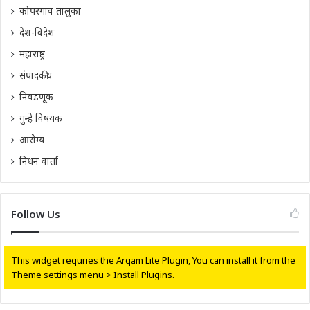
कोपरगाव तालुका
देश-विदेश
महाराष्ट्र
संपादकीय
निवडणूक
गुन्हे विषयक
आरोग्य
निधन वार्ता
Follow Us
This widget requries the Arqam Lite Plugin, You can install it from the
Theme settings menu > Install Plugins.