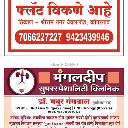
जाहिरात-9423439946