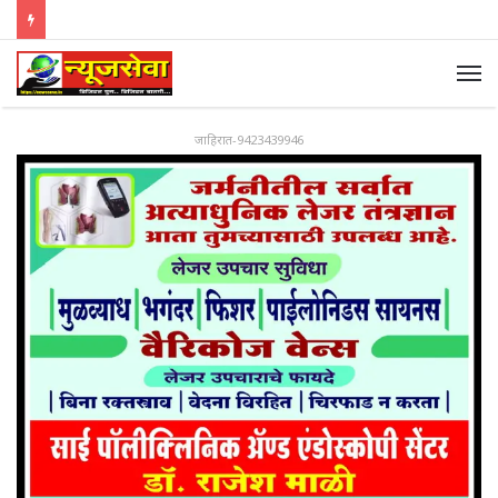
जाहिरात-9423439946