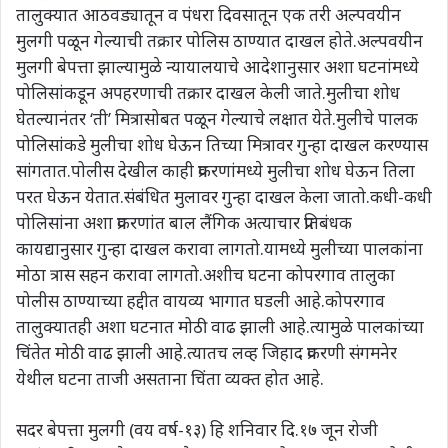
तालुक्यात आठवड्यातून व पंधरा दिवसातून एक तरी अल्पवयीन
मुलगी पळून गेल्याची तक्रार पोलिस ठाण्यात दाखल होते.अल्पवयीन
मुलगी बेपत्ता झाल्यामुळे न्यायालयाचे आदेशानुसार अशा घटनांमध्ये
पोलिसांकडून अपहरणाची तक्रार दाखल केली जाते.मुलीचा शोध
घेतल्यानंतर ‘ती’ मित्रासोबत पळून गेल्याचे लक्षात येते.मुलीचे पालक
पोलिसांकडे मुलीचा शोध घेऊन तिच्या मित्रावर गुन्हा दाखल करण्यास
सांगतात.पोलीस देखील काही प्रकरणांमध्ये मुलीचा शोध घेऊन तिला
परत घेऊन येतात.संबंधित मुलावर गुन्हा दाखल केला जातो.कधी-कधी
पोलिसांना अशा प्रकरणांत बाल लैंगिक अत्याचार प्रतिबंधक
कायद्यानुसार गुन्हा दाखल करावा लागतो.यामध्ये मुलीच्या पालकांना
मोठा त्रास सहन करावा लागतो.अशीच घटना कोपरगाव तालुका
पोलीस ठाण्याच्या हद्दीत वायव्य भागात घडली आहे.कोपरगाव
तालुक्यातही अशा घटनात मोठी वाढ झाली आहे.त्यामुळे पालकांच्या
चिंतेत मोठी वाढ झाली आहे.त्यातच लव्ह जिहाद प्रकरणी संगमनेर
येथील घटना ताजी असताना चिंता व्यक्त होत आहे.
सदर बेपत्ता मुलगी (वय वर्ष-१३) हि शनिवार दि.१७ जून रोजी