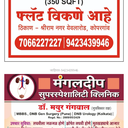
जाहिरात-9423439946