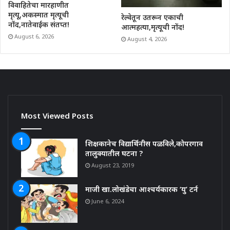
विवाहितेचा मारहाणीत
मृत्यू,अकस्मात मृत्यूची
रेल्वेतून उतरून एकाची
नोंद,नातेवाईक संतप्त!
आत्महत्या,मृत्यूची नोंद!
August 6, 2026
August 4, 2026
Most Viewed Posts
शिक्षकानेच विद्यार्थिनीस पळविले,कोपरगाव
तालुक्यातील घटना ?
August 23, 2019
माजी खा.लोखंडेचा आश्चर्यकारक ‘यु’ टर्न
June 6, 2024