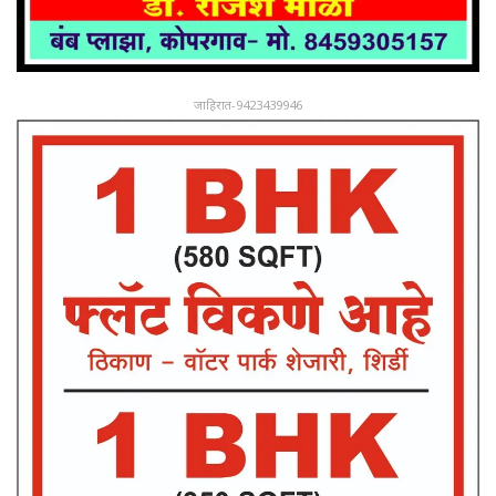
जाहिरात-9423439946