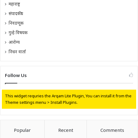
महाराष्ट्र
संपादकीय
निवडणूक
गुन्हे विषयक
आरोग्य
निधन वार्ता
Follow Us
This widget requries the Arqam Lite Plugin, You can install it from the
Theme settings menu > Install Plugins.
Popular
Recent
Comments