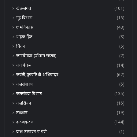
खेळजगत
(101)
गृह विभाग
(15)
ग्रामविकास
(43)
ग्राहक हित
(3)
चिंतन
(5)
जगावेगळा हरींनाम सप्ताह
(7)
जगावेगळे
(14)
जयंती,पुण्यतिथी अभिवादन
(67)
जलसंधारण
(6)
जलसंपदा विभाग
(135)
जलसिंचन
(16)
तंत्रज्ञान
(19)
दळणवळण
(144)
दारू उत्पादन व बंदी
(1)