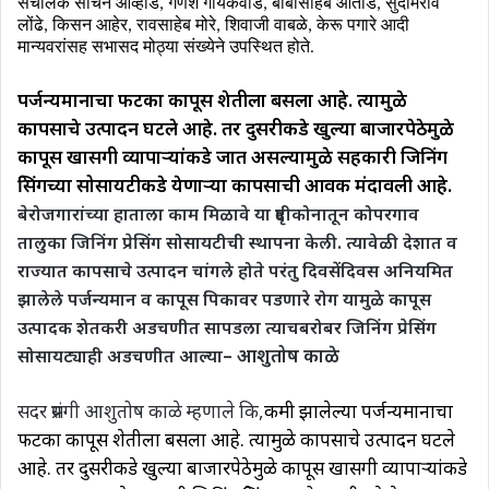
संचालक सचिन आव्हाड
,
गणेश गायकवाड
,
बाबासाहेब औताडे
,
सुदामराव
लोंढे
,
किसन आहेर
,
रावसाहेब मोरे
,
शिवाजी वाबळे
,
केरू पगारे आदी
मान्यवरांसह सभासद मोठ्या संख्येने उपस्थित होते
.
पर्जन्यमानाचा फटका कापूस शेतीला बसला आहे. त्यामुळे
कापसाचे उत्पादन घटले आहे. तर दुसरीकडे खुल्या बाजारपेठेमुळे
कापूस खासगी व्यापाऱ्यांकडे जात असल्यामुळे सहकारी जिनिंग
प्रेसिंगच्या सोसायटीकडे येणाऱ्या कापसाची आवक मंदावली आहे.
बेरोजगारांच्या हाताला काम मिळावे या दृष्टीकोनातून कोपरगाव
तालुका जिनिंग प्रेसिंग सोसायटीची स्थापना केली. त्यावेळी देशात व
राज्यात कापसाचे उत्पादन चांगले होते परंतु दिवसेंदिवस अनियमित
झालेले पर्जन्यमान व कापूस पिकावर पडणारे रोग यामुळे कापूस
उत्पादक शेतकरी अडचणीत सापडला त्याचबरोबर जिनिंग प्रेसिंग
– आशुतोष काळे
सोसायट्याही अडचणीत आल्या
सदर प्रसंगी आशुतोष काळे म्हणाले कि,
कमी झालेल्या पर्जन्यमानाचा
फटका कापूस शेतीला बसला आहे. त्यामुळे कापसाचे उत्पादन घटले
आहे. तर दुसरीकडे खुल्या बाजारपेठेमुळे कापूस खासगी व्यापाऱ्यांकडे