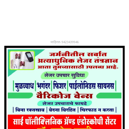
जाहिरात-9423439946