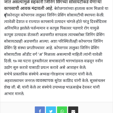
जात असल्यामुळे सहकारी जिनिंग प्रेसिंगच्या सोसायटीकडे येणाऱ्या
कापसाची आवक मंदावली आहे.
बेरोजगारांच्या हाताला काम मिळावे या
दृष्टीकोनातून कोपरगाव तालुका जिनिंग प्रेसिंग सोसायटीची स्थापना केली.
त्यावेळी देशात व राज्यात कापसाचे उत्पादन चांगले होते परंतु दिवसेंदिवस
अनियमित झालेले पर्जन्यमान व कापूस पिकावर पडणारे रोग यामुळे
कापूस उत्पादक शेतकरी अडचणीत सापडला त्याचबरोबर जिनिंग प्रेसिंग
सोसायट्याही अडचणीत आल्या. अशा परिस्थितीतही कोपरगाव जिनिंग
प्रेसिंग हि संस्था प्रगतीपथावर आहे.
कोपरगाव तालुका जिनिंग प्रेसिंग
सोसायटीला ऑडीट वर्ग ‘अ’ मिळाला असल्याची माहिती त्यांनी यावेळी
दिली. ९७ व्या घटना दुरुस्तीनंतर सभासदांनी भागभांडवल वाढवून नवीन
उद्योग सुरु करावे यासाठी प्रयत्न करावे असे आवाहन केले.
सभेचे प्रास्ताविक संस्थेचे अध्यक्ष गोरक्षनाथ जामदार यांनी केले.
व्यवस्थापक
अहवालवाचन जनरल
सुरेश काशिद यांनी केले. सूत्रसंचलन
शेख जी. बी. यांनी केले तर संस्थेचे उपाध्यक्ष भाऊसाहेब देवकर यांनी
आभार मानले.
WhatsApp
Share via Email