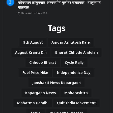
कोपरगाव तालुक्यात अल्पवयीन मुलींवर बलात्कार ! तालुक्यात
खळबळ
December 14, 2019
Tags
9th August
Amdar Ashutosh Kale
August Kranti Din
Bharat Chhodo Andolan
Chhodo Bharat
Cycle Rally
Fuel Price Hike
Independence Day
Janshakti News Kopargaon
Kopargaon News
Maharashtra
Mahatma Gandhi
Quit India Movement
Travel
Yuva Sena Protest