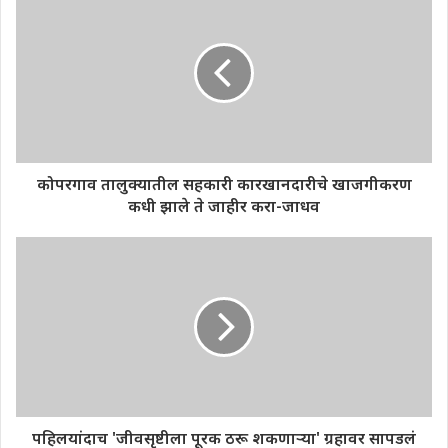
कोपरगाव तालुक्यातील सहकारी कारखानदारीचे खाजगीकरण
कधी झाले ते जाहीर करा-जाधव
पहिलयांदाच 'जीवसृष्टीला पूरक ठरू शकणाऱ्या' ग्रहावर सापडलं