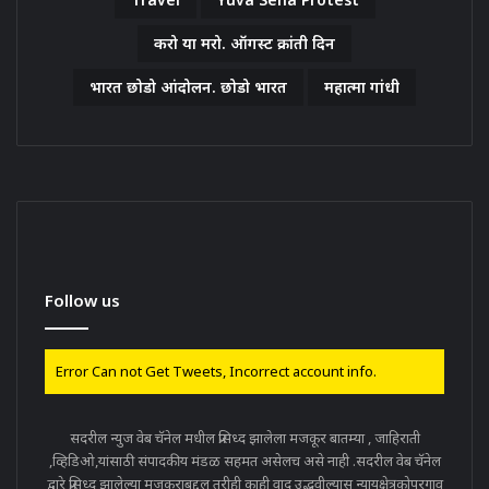
करो या मरो. ऑगस्ट क्रांती दिन
भारत छोडो आंदोलन. छोडो भारत
महात्मा गांधी
Follow us
Error Can not Get Tweets, Incorrect account info.
सदरील न्युज वेब चॅनेल मधील प्रसिध्द झालेला मजकूर बातम्या , जाहिराती
,व्हिडिओ,यांसाठी संपादकीय मंडळ सहमत असेलच असे नाही .सदरील वेब चॅनेल
द्वारे प्रसिध्द झालेल्या मजकूराबद्दल तरीही काही वाद उद्भवील्यास न्यायक्षेत्रकोपरगाव