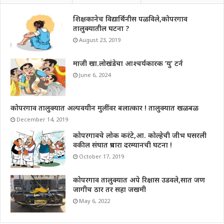
शिक्षकानेच विद्यार्थिनीस पळविले,कोपरगाव
तालुक्यातील घटना ?
August 23, 2019
माजी खा.लोखंडेचा आश्चर्यकारक ‘यु’ टर्न
June 6, 2024
कोपरगाव तालुक्यात अल्पवयीन मुलींवर बलात्कार ! तालुक्यात खळबळ
December 14, 2019
कोपरगावचे लोक करंटे,आ. कोल्हेची जीभ घसरली
वकील संघात प्रचारा दरम्यानची घटना !
October 17, 2019
कोपरगाव तालुक्यात अपे रिक्षास उडवले,सात जण
जागीच ठार तर सहा जखमी
May 6, 2022