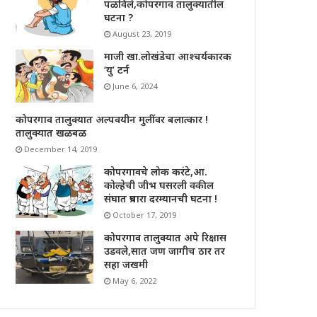
पळविले,कोपरगाव तालुक्यातील
घटना ?
August 23, 2019
माजी खा.लोखंडेचा आश्चर्यकारक
‘यु’ टर्न
June 6, 2024
कोपरगाव तालुक्यात अल्पवयीन मुलींवर बलात्कार !
तालुक्यात खळबळ
December 14, 2019
कोपरगावचे लोक करंटे,आ.
कोल्हेची जीभ घसरली वकील
संघात प्रचारा दरम्यानची घटना !
October 17, 2019
कोपरगाव तालुक्यात अपे रिक्षास
उडवले,सात जण जागीच ठार तर
सहा जखमी
May 6, 2022