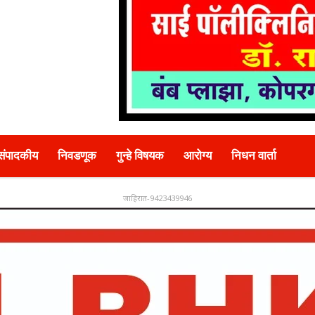
संपादकीय
निवडणूक
गुन्हे विषयक
आरोग्य
निधन वार्ता
जाहिरात-9423439946