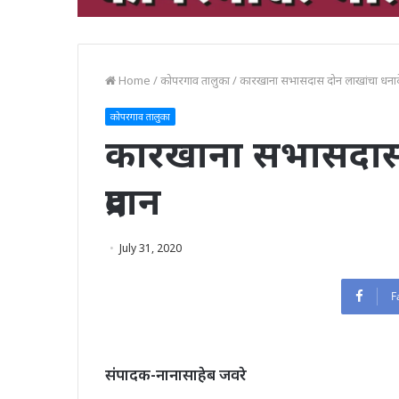
Home
/
कोपरगाव तालुका
/
कारखाना सभासदास दोन लाखांचा धनादेश
कोपरगाव तालुका
कारखाना सभासदास 
प्रदान
July 31, 2020
F
संपादक-नानासाहेब जवरे