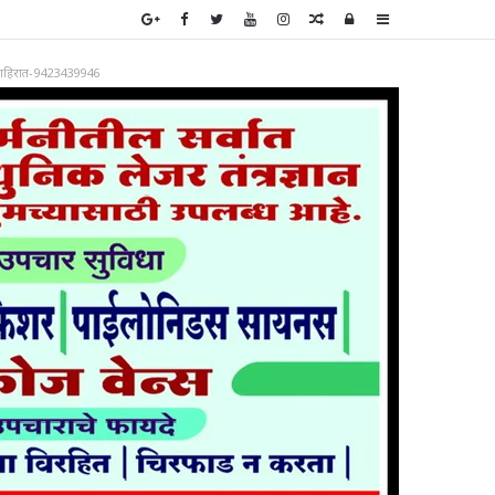
Random
Log
Sidebar
Article
In
ाहिरात-9423439946