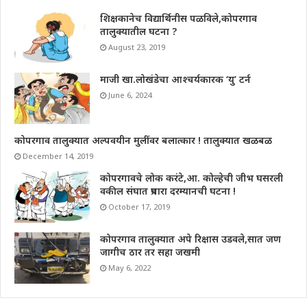
शिक्षकानेच विद्यार्थिनीस पळविले,कोपरगाव
तालुक्यातील घटना ?
August 23, 2019
माजी खा.लोखंडेचा आश्चर्यकारक ‘यु’ टर्न
June 6, 2024
कोपरगाव तालुक्यात अल्पवयीन मुलींवर बलात्कार ! तालुक्यात खळबळ
December 14, 2019
कोपरगावचे लोक करंटे,आ. कोल्हेची जीभ घसरली
वकील संघात प्रचारा दरम्यानची घटना !
October 17, 2019
कोपरगाव तालुक्यात अपे रिक्षास उडवले,सात जण
जागीच ठार तर सहा जखमी
May 6, 2022