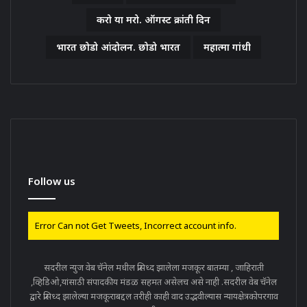
करो या मरो. ऑगस्ट क्रांती दिन
भारत छोडो आंदोलन. छोडो भारत
महात्मा गांधी
Follow us
Error Can not Get Tweets, Incorrect account info.
सदरील न्युज वेब चॅनेल मधील प्रसिध्द झालेला मजकूर बातम्या , जाहिराती
,व्हिडिओ,यांसाठी संपादकीय मंडळ सहमत असेलच असे नाही .सदरील वेब चॅनेल
द्वारे प्रसिध्द झालेल्या मजकूराबद्दल तरीही काही वाद उद्भवील्यास न्यायक्षेत्रकोपरगाव