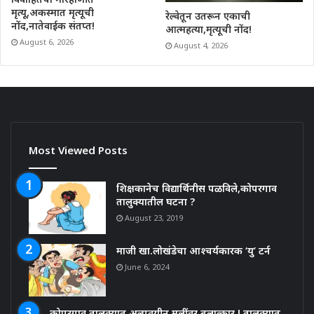
मृत्यू,अकस्मात मृत्यूची
रेल्वेतून उतरून एकाची
नोंद,नातेवाईक संतप्त!
आत्महत्या,मृत्यूची नोंद!
August 6, 2026
August 4, 2026
Most Viewed Posts
शिक्षकानेच विद्यार्थिनीस पळविले,कोपरगाव
तालुक्यातील घटना ?
August 23, 2019
माजी खा.लोखंडेचा आश्चर्यकारक ‘यु’ टर्न
June 6, 2024
कोपरगाव तालुक्यात अल्पवयीन मुलींवर बलात्कार ! तालुक्यात