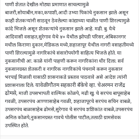
पाणी शेतात देखील मोठ्या प्रमाणात साचल्यामुळे
बाजरी,सोयाबीन,मका,कपाशी,आदी उभ्या पिकांचे नुकसान झाले असून
काही शेतकऱ्यांनी साठवून ठेवलेल्या कांद्याच्या चाळीत पाणी शिरल्यामुळे
कांदे भिजले असून शेतकऱ्यांचे नुकसान झाले आहे. मढी. बु. येथे
आदिवासी वसाहत,सुरेगाव येथे ४० येथील झोपडी परिसर,अंबिकानगर
मधील किराणा दुकान,मेडिकल मध्ये,शहाजापूर येथील नागरी वसाहतीमध्ये
पाणी शिरल्यामुळे नागरिकांचे संसारोपयोगी साहित्य भिजले होते. या
नुकसानीची आ. काळे यांनी पाहणी करून नागरिकांना धीर दिला. सर्व
नुकसानग्रस्त शेतकरी व नागरिक नागरिकांचे पंचनामे करून नुकसान
भरपाई मिळावी यासाठी शासनाकडे प्रस्ताव पाठवावे असे आदेश त्यांनी
यावेळी गौतम सहकारी बँकेचे व्हा. चेअरमन राजेंद्र
प्रशासनाला दिले.
ढोमसे
,
माजी उपसभापती वाल्मिक कोळपे, मढी खु. चे सरपंच बापूसाहेब
गवळी, उपसरपंच आण्णासाहेब गवळी, शहाजापूरचे सरपंच सचिन वाबळे
,
उपसरपंच बाळासाहेब ढोमसे
,
सुरेगाव चे सरपंच शशिकांत वाबळे
,
उपसरपंच
अनिल कोळपे
,
नुकसानग्रस्त गावचे पोलीस पाटील,तलाठी ग्रामसेवक
उपस्थित होते.