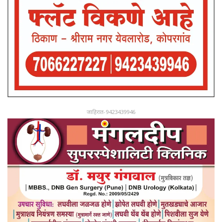
जाहिरात-9423439946