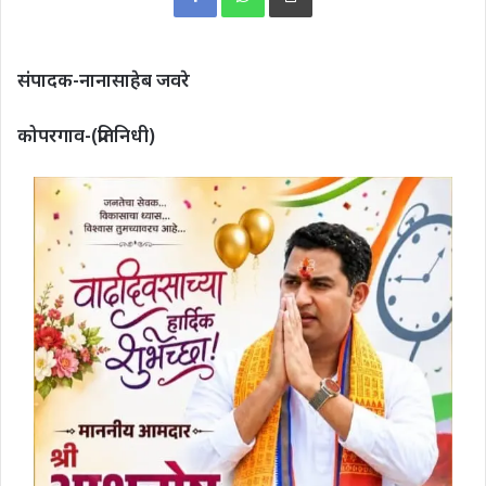
संपादक-नानासाहेब जवरे
कोपरगाव-(प्रतिनिधी)