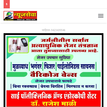
जाहिरात-9423439946