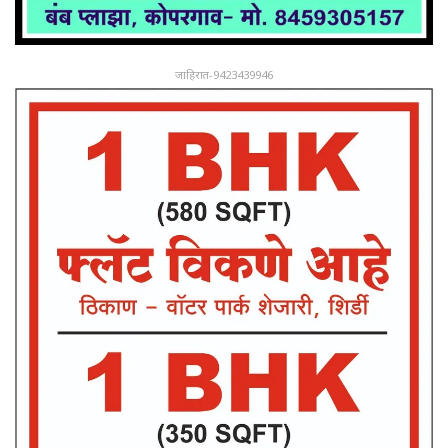
जाहिरात-9423439946