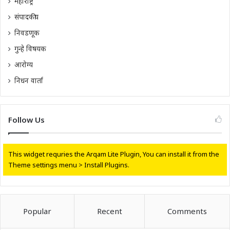
महाराष्ट्र
संपादकीय
निवडणूक
गुन्हे विषयक
आरोग्य
निधन वार्ता
Follow Us
This widget requries the Arqam Lite Plugin, You can install it from the
Theme settings menu > Install Plugins.
Popular
Recent
Comments