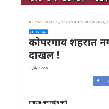
Home
/
कोपरगाव तालुका
/
कोपरगाव शहरात नगरसेवकांवरच गुन्हा
कोपरगाव तालुका
कोपरगाव शहरात नगर
दाखल !
July 4, 2020
F
संपादक-नानासाहेब जवरे