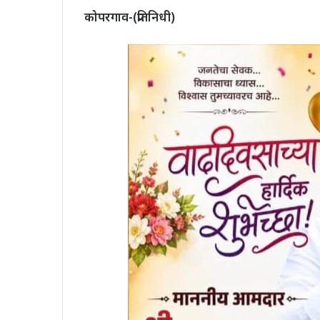
कोपरगाव-(प्रतिनिधी)