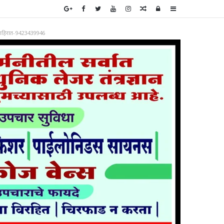
Random
Log
Sidebar
Article
In
ाहिरात-9423439946