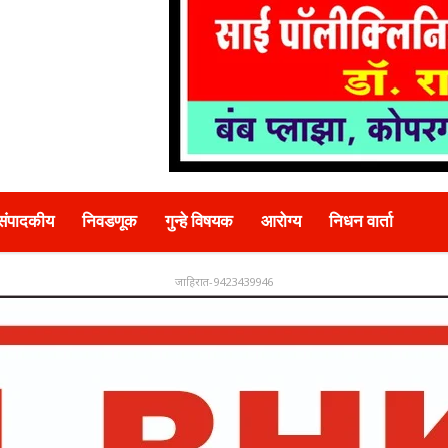
संपादकीय
निवडणूक
गुन्हे विषयक
आरोग्य
निधन वार्ता
जाहिरात-9423439946