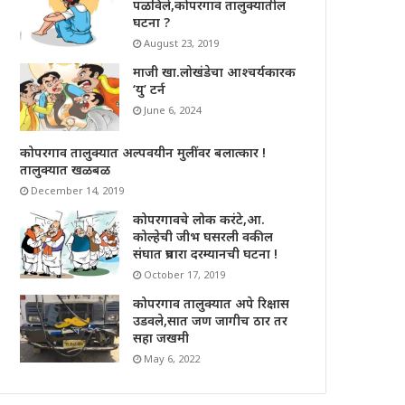
पळविले,कोपरगाव तालुक्यातील
घटना ?
August 23, 2019
माजी खा.लोखंडेचा आश्चर्यकारक
‘यु’ टर्न
June 6, 2024
कोपरगाव तालुक्यात अल्पवयीन मुलींवर बलात्कार !
तालुक्यात खळबळ
December 14, 2019
कोपरगावचे लोक करंटे,आ.
कोल्हेची जीभ घसरली वकील
संघात प्रचारा दरम्यानची घटना !
October 17, 2019
कोपरगाव तालुक्यात अपे रिक्षास
उडवले,सात जण जागीच ठार तर
सहा जखमी
May 6, 2022