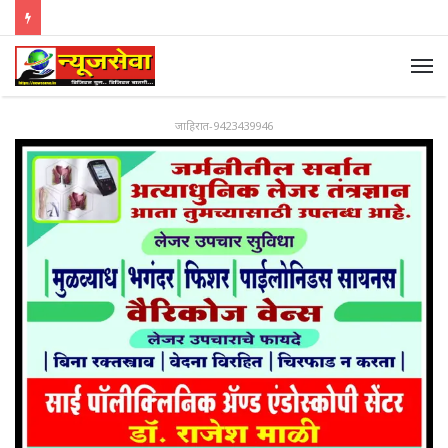
जाहिरात-9423439946