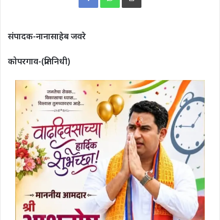
संपादक-नानासाहेब जवरे
कोपरगाव-(प्रतिनिधी)