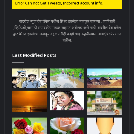
Error Can not Get Tweets, Incorrect account info.
सदरील न्युज वेब चॅनेल मधील प्रसिध्द झालेला मजकूर बातम्या , जाहिराती
,व्हिडिओ,यांसाठी संपादकीय मंडळ सहमत असेलच असे नाही .सदरील वेब चॅनेल
द्वारे प्रसिध्द झालेल्या मजकूराबद्दल तरीही काही वाद उद्भवील्यास न्यायक्षेत्रकोपरगाव
राहील.
Last Modified Posts