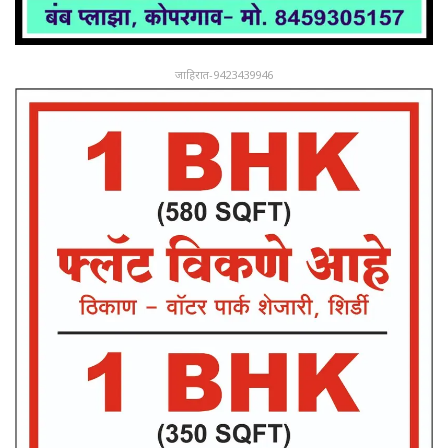
जाहिरात-9423439946