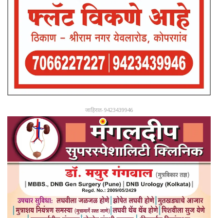
जाहिरात-9423439946