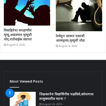
विवाहितेचा मारहाणीत
मृत्यू,अकस्मात मृत्यूची
रेल्वेतून उतरून एकाची
नोंद,नातेवाईक संतप्त!
आत्महत्या,मृत्यूची नोंद!
August 6, 2026
August 4, 2026
Most Viewed Posts
शिक्षकानेच विद्यार्थिनीस पळविले,कोपरगाव
तालुक्यातील घटना ?
August 23, 2019