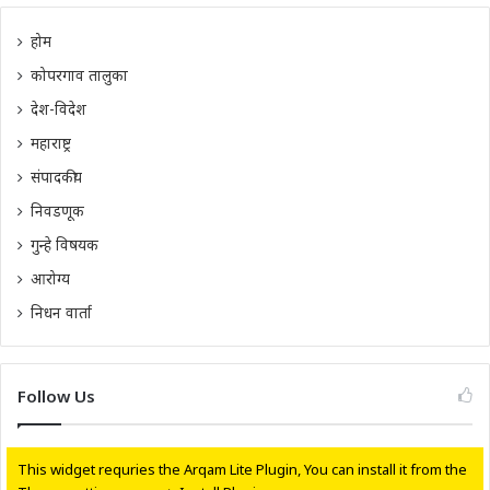
होम
कोपरगाव तालुका
देश-विदेश
महाराष्ट्र
संपादकीय
निवडणूक
गुन्हे विषयक
आरोग्य
निधन वार्ता
Follow Us
This widget requries the Arqam Lite Plugin, You can install it from the