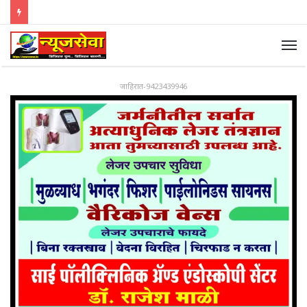
जाहिरात-9423439946