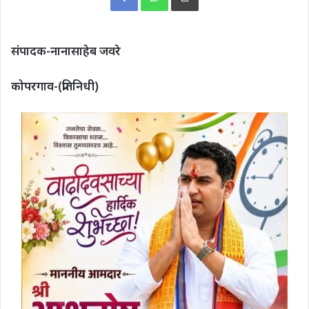
संपादक-नानासाहेब जवरे
कोपरगाव-(प्रतिनिधी)