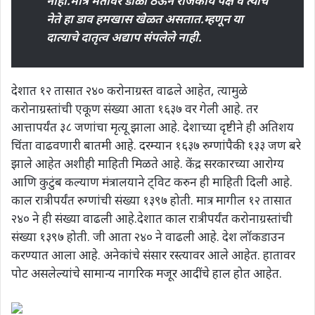
नाही.मात्र मतांवर डोळा ठेऊन राजकीय पक्ष व त्यांचे
नेते हा डाव हमखास खेळत असतात.म्हणून या
दात्याचे दातृत्व अद्याप संपलेले नाही.
देशात १२ तासात २४० करोनाग्रस्त वाढले आहेत, त्यामुळे
करोनाग्रस्तांची एकूण संख्या आता १६३७ वर गेली आहे. तर
आत्तापर्यंत ३८ जणांचा मृत्यू झाला आहे. देशाच्या दृष्टीने ही अतिशय
चिंता वाढवणारी बातमी आहे. दरम्यान १६३७ रुग्णांपैकी १३३ जण बरे
झाले आहेत अशीही माहिती मिळते आहे. केंद्र सरकारच्या आरोग्य
आणि कुटुंब कल्याण मंत्रालयाने ट्विट करुन ही माहिती दिली आहे.
काल रात्रीपर्यंत रुग्णांची संख्या १३९७ होती. मात्र मागील १२ तासात
२४० ने ही संख्या वाढली आहे.देशात काल रात्रीपर्यंत करोनाग्रस्तांची
संख्या १३९७ होती. जी आता २४० ने वाढली आहे. देश लॉकडाउन
करण्यात आला आहे. अनेकांचे संसार रस्त्यावर आले आहेत. हातावर
पोट असलेल्यांचे सामान्य नागरिक मजूर आदींचे हाल होत आहेत.