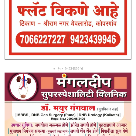
जाहिरात-9423439946