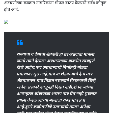
अडचणीच्या काळात नागरिकांना मोफत वाटप केल्याने सर्वत्र कौतुक
होत आहे.
राज्याचा व देशाचा शेतकरी हा तर अन्नदाता मानला
जातो त्याने देशाला अन्नधान्याच्या बाबतीत स्वयंपूर्ण
केले आहेच.पण अन्नधान्याची निर्यातही मोठ्या
प्रमाणावर सुरु आहे.मात्र या शेतकऱ्याचे दैन्य मात्र
शेतमालाला भाव मिळत नसल्याने फिटण्याची चिन्हे
अनेक सरकारे बदलूनही दिसत नाही.शेतकऱ्यांच्या
आत्महत्या थांबायच्या अद्याप नाव घेत नाही.मुदलात
त्याला केवळ त्याच्या मालाला रास्त भाव हवा
आहे.दुसरे कर्जमाफीचे उताऱ्यांची त्याला अपेक्षा