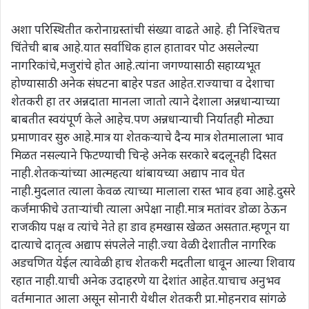
अशा परिस्थितीत करोनाग्रस्तांची संख्या वाढते आहे. ही निश्चितच
चिंतेची बाब आहे.यात सर्वाधिक हाल हातावर पोट असलेल्या
नागरिकांचे,मजुरांचे होत आहे.त्यांना जगण्यासाठी सहाय्यभूत
होण्यासाठी अनेक संघटना बाहेर पडत आहेत.राज्याचा व देशाचा
शेतकरी हा तर अन्नदाता मानला जातो त्याने देशाला अन्नधान्याच्या
बाबतीत स्वयंपूर्ण केले आहेच.पण अन्नधान्याची निर्यातही मोठ्या
प्रमाणावर सुरु आहे.मात्र या शेतकऱ्याचे दैन्य मात्र शेतमालाला भाव
मिळत नसल्याने फिटण्याची चिन्हे अनेक सरकारे बदलूनही दिसत
नाही.शेतकऱ्यांच्या आत्महत्या थांबायच्या अद्याप नाव घेत
नाही.मुदलात त्याला केवळ त्याच्या मालाला रास्त भाव हवा आहे.दुसरे
कर्जमाफीचे उताऱ्यांची त्याला अपेक्षा नाही.मात्र मतांवर डोळा ठेऊन
राजकीय पक्ष व त्यांचे नेते हा डाव हमखास खेळत असतात.म्हणून या
दात्याचे दातृत्व अद्याप संपलेले नाही.ज्या वेळी देशातील नागरिक
अडचणित येईल त्यावेळी हाच शेतकरी मदतीला धावून आल्या शिवाय
रहात नाही.याची अनेक उदाहरणे या देशांत आहेत.याचाच अनुभव
वर्तमानात आला असून सोनारी येथील शेतकरी प्रा.मोहनराव सांगळे