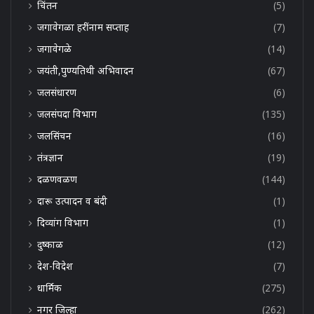
चिंतन
(5)
जगावेगळा हरींनाम सप्ताह
(7)
जगावेगळे
(14)
जयंती,पुण्यतिथी अभिवादन
(67)
जलसंधारण
(6)
जलसंपदा विभाग
(135)
जलसिंचन
(16)
तंत्रज्ञान
(19)
दळणवळण
(144)
दारू उत्पादन व बंदी
(1)
दिव्यांग विभाग
(1)
दुष्काळ
(12)
देश-विदेश
(7)
धार्मिक
(275)
नगर जिल्हा
(262)