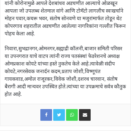
यांनी कोरोनामुळे आपले देशबांधव अडचणीत आल्याचे ओळखून
आपला जो उपलब्ध शेतमाल वांगे आणि टोमॅटो लागलीच स्वःखर्चाने
मोहन पवार,कचरू भवर, संतोष सोनवणे या मजुरांमार्फत तोडून थेट
कोपरगाव शहरातील अडचणीत आलेल्या नागरिकांना गल्लीत फिरून
पोहच केला आहे.
निवारा,सुभद्रानगर,ओमनगर,सह्याद्री कॉलनी,बाजार समिती परिसर
या उपनगरात याचे वाटप त्यांनी राज्य पतसंस्थां फेडरेशनचे अध्यक्ष
ओमप्रकाश कोयटे यांच्या हस्ते नुकतेच केले आहे.त्यावेळी संदीप
कोयटे,नगरसेवक जनार्दन कदम,प्रताप जोशी,विष्णूपंत
गायकवाड,अमोल राजूरकर,विवेक जोशी,दशरथ चारवान, संतोष
बैरागी आदी मान्यवर उपस्थित होते.त्यांच्या या उपक्रमाचे सर्वत्र कौतुक
होत आहे.
WhatsApp
Share via Email