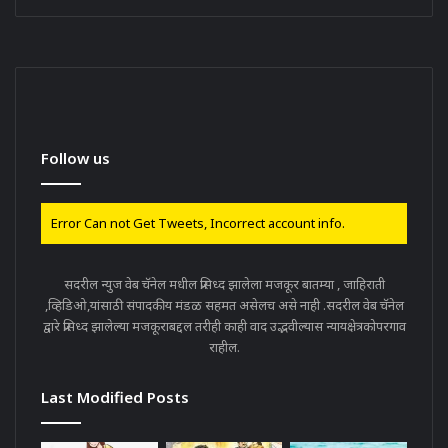
Follow us
Error Can not Get Tweets, Incorrect account info.
सदरील न्युज वेब चॅनेल मधील प्रसिध्द झालेला मजकूर बातम्या , जाहिराती
,व्हिडिओ,यांसाठी संपादकीय मंडळ सहमत असेलच असे नाही .सदरील वेब चॅनेल
द्वारे प्रसिध्द झालेल्या मजकूराबद्दल तरीही काही वाद उद्भवील्यास न्यायक्षेत्रकोपरगाव
राहील.
Last Modified Posts