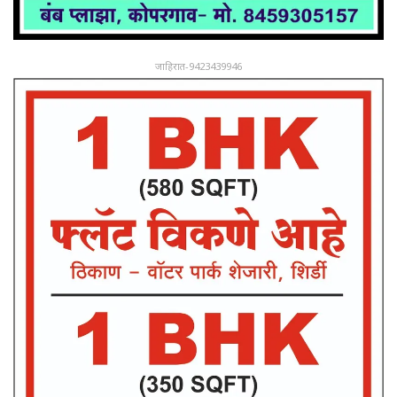
जाहिरात-9423439946