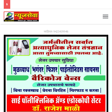
जाहिरात-9423439946