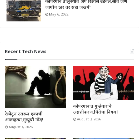
कोपरगाव तालुक्यात अपे रिक्षास उडवले,सात जण
जागीच ठार तर सहा जखमी
May 6, 2022
Recent Tech News
कोपरगावात गुन्हेगारांचे
उदात्तीकरण,चिंतेचा विषय !
रेल्वेतून उतरून एकाची
आत्महत्या,मृत्यूची नोंद!
August 3, 2026
August 4, 2026