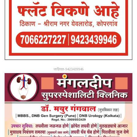
जाहिरात-9423439946