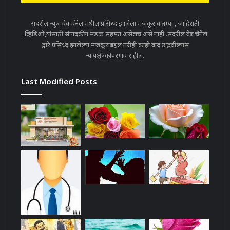
सदरील न्युज वेब चॅनेल मधील प्रसिध्द झालेला मजकूर बातम्या , जाहिराती
,व्हिडिओ,यांसाठी संपादकीय मंडळ सहमत असेलच असे नाही .सदरील वेब चॅनेल
द्वारे प्रसिध्द झालेल्या मजकूराबद्दल तरीही काही वाद उद्भवील्यास
न्यायक्षेत्रकोपरगाव राहील.
Last Modified Posts