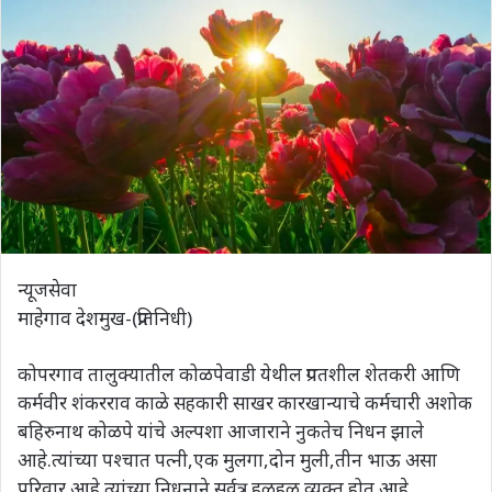
न्यूजसेवा
माहेगाव देशमुख-(प्रतिनिधी)
कोपरगाव तालुक्यातील कोळपेवाडी येथील प्रगतशील शेतकरी आणि
कर्मवीर शंकरराव काळे सहकारी साखर कारखान्याचे कर्मचारी अशोक
बहिरुनाथ कोळपे यांचे अल्पशा आजाराने नुकतेच निधन झाले
आहे.त्यांच्या पश्चात पत्नी,एक मुलगा,दोन मुली,तीन भाऊ असा
परिवार आहे.त्यांच्या निधनाने सर्वत्र हळहळ व्यक्त होत आहे.