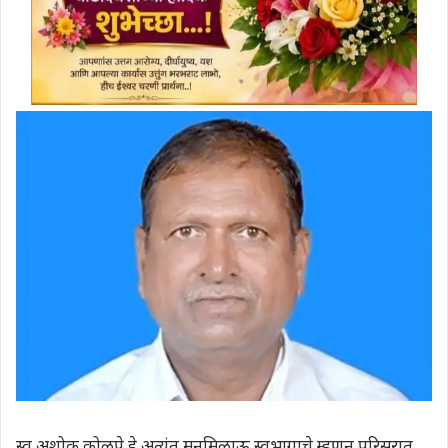
स्व.अशोक कोळपे हे अत्यंत मनमिळाऊ स्वभागाचे म्हणून परिसरात