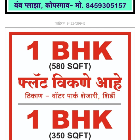
जाहिरात-9423439946