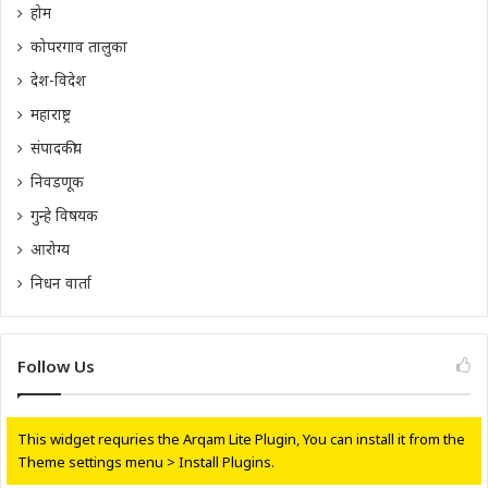
होम
कोपरगाव तालुका
देश-विदेश
महाराष्ट्र
संपादकीय
निवडणूक
गुन्हे विषयक
आरोग्य
निधन वार्ता
Follow Us
This widget requries the Arqam Lite Plugin, You can install it from the
Theme settings menu > Install Plugins.