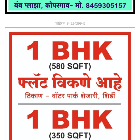
जाहिरात-9423439946