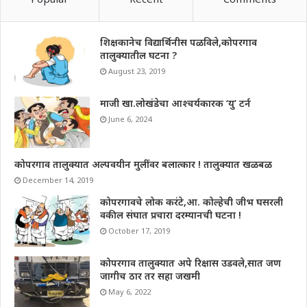
शिक्षकानेच विद्यार्थिनीस पळविले,कोपरगाव
तालुक्यातील घटना ?
August 23, 2019
माजी खा.लोखंडेचा आश्चर्यकारक ‘यु’ टर्न
June 6, 2024
कोपरगाव तालुक्यात अल्पवयीन मुलींवर बलात्कार ! तालुक्यात खळबळ
December 14, 2019
कोपरगावचे लोक करंटे,आ. कोल्हेची जीभ घसरली
वकील संघात प्रचारा दरम्यानची घटना !
October 17, 2019
कोपरगाव तालुक्यात अपे रिक्षास उडवले,सात जण
जागीच ठार तर सहा जखमी
May 6, 2022