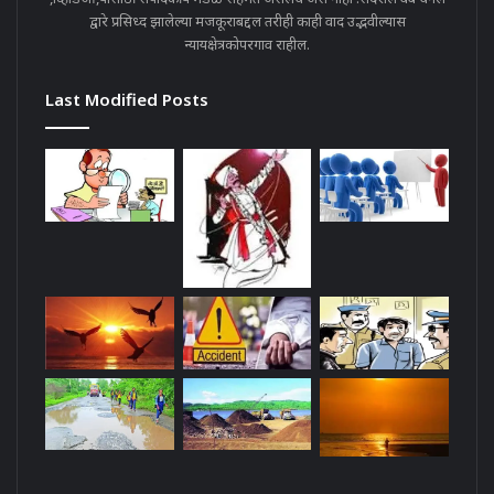
द्वारे प्रसिध्द झालेल्या मजकूराबद्दल तरीही काही वाद उद्भवील्यास
न्यायक्षेत्रकोपरगाव राहील.
Last Modified Posts