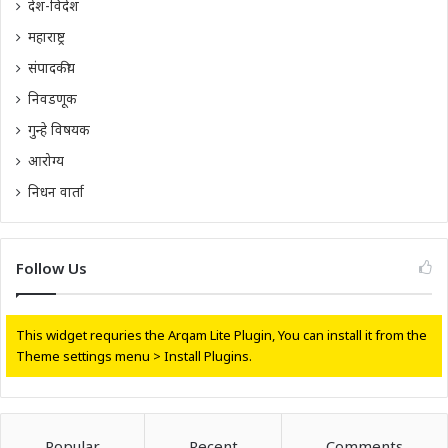
देश-विदेश
महाराष्ट्र
संपादकीय
निवडणूक
गुन्हे विषयक
आरोग्य
निधन वार्ता
Follow Us
This widget requries the Arqam Lite Plugin, You can install it from the
Theme settings menu > Install Plugins.
Popular
Recent
Comments