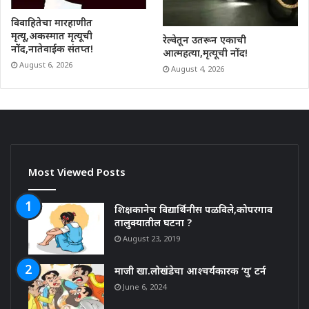
विवाहितेचा मारहाणीत
मृत्यू,अकस्मात मृत्यूची
रेल्वेतून उतरून एकाची
नोंद,नातेवाईक संतप्त!
आत्महत्या,मृत्यूची नोंद!
August 6, 2026
August 4, 2026
Most Viewed Posts
शिक्षकानेच विद्यार्थिनीस पळविले,कोपरगाव
तालुक्यातील घटना ?
August 23, 2019
माजी खा.लोखंडेचा आश्चर्यकारक ‘यु’ टर्न
June 6, 2024