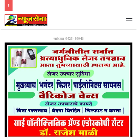
जाहिरात-9423439946