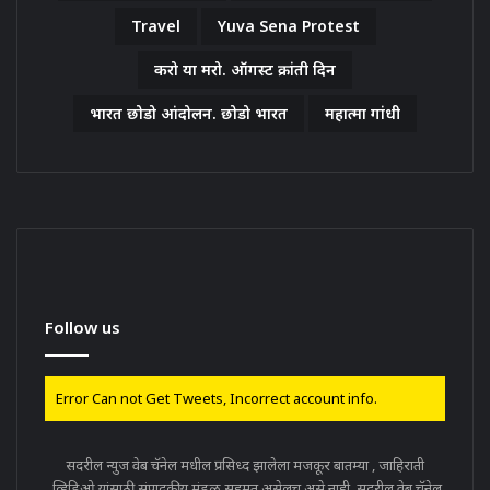
Travel
Yuva Sena Protest
करो या मरो. ऑगस्ट क्रांती दिन
भारत छोडो आंदोलन. छोडो भारत
महात्मा गांधी
Follow us
Error Can not Get Tweets, Incorrect account info.
सदरील न्युज वेब चॅनेल मधील प्रसिध्द झालेला मजकूर बातम्या , जाहिराती
,व्हिडिओ,यांसाठी संपादकीय मंडळ सहमत असेलच असे नाही .सदरील वेब चॅनेल