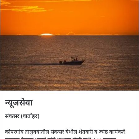
न्यूजसेवा
संवत्सर (वार्ताहर)
कोपरगांव तालुक्यातील संवत्सर येथील शेतकरी व ज्येष्ठ कार्यकर्ते