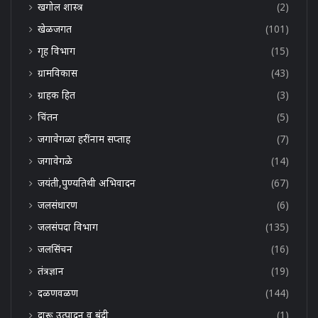
खगोल शास्त्र
(2)
खेळजगत
(101)
गृह विभाग
(15)
ग्रामविकास
(43)
ग्राहक हित
(3)
चिंतन
(5)
जगावेगळा हरींनाम सप्ताह
(7)
जगावेगळे
(14)
जयंती,पुण्यतिथी अभिवादन
(67)
जलसंधारण
(6)
जलसंपदा विभाग
(135)
जलसिंचन
(16)
तंत्रज्ञान
(19)
दळणवळण
(144)
दारू उत्पादन व बंदी
(1)