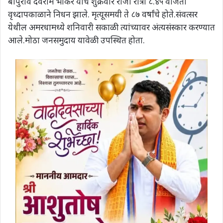
बापुराव देवराम भाकरे यांचे शुक्रवार रोजी रात्री ८.४५ वाजता
वृध्दापकाळाने निधन झाले. मृत्यूसमयी ते ८७ वर्षांचे होते.संवत्सर
येथील अमरधामध्ये शनिवारी सकाळी त्यांच्यावर अंत्यसंस्कार करण्यात
आले.मोठा जनसमुदाय यावेळी उपस्थित होता.