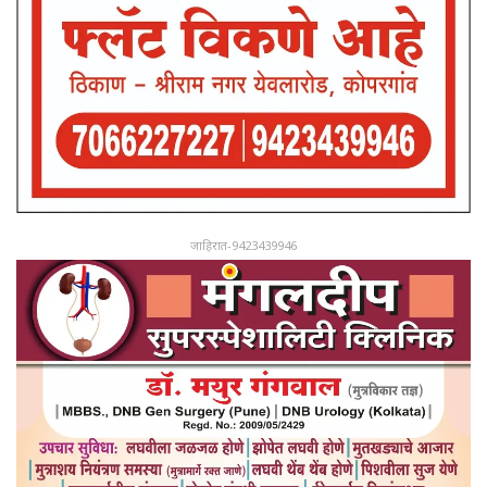
जाहिरात-9423439946