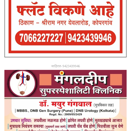
जाहिरात-9423439946