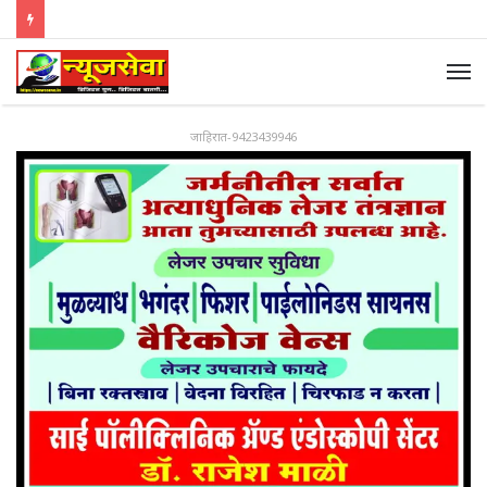
जाहिरात-9423439946