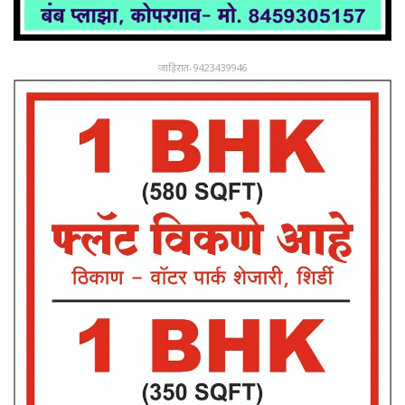
जाहिरात-9423439946