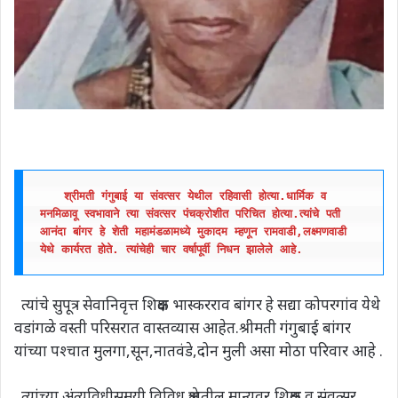
श्रीमती गंगुबाई या संवत्सर येथील रहिवासी होत्या.धार्मिक व 
मनमिळावू स्वभावाने त्या संवत्सर पंचक्रोशीत परिचित होत्या.त्यांचे पती 
आनंदा बांगर हे शेती महामंडळामध्ये मुकादम म्हणून रामवाडी,लक्ष्मणवाडी 
येथे कार्यरत होते. त्यांचेही चार वर्षापूर्वी निधन झालेले आहे.
त्यांचे सुपूत्र सेवानिवृत्त शिक्षक भास्करराव बांगर हे सद्या कोपरगांव येथे
वडांगळे वस्ती परिसरात वास्तव्यास आहेत.श्रीमती गंगुबाई बांगर
यांच्या पश्चात मुलगा,सून,नातवंडे,दोन मुली असा मोठा परिवार आहे .
त्यांच्या अंत्यविधीसमयी विविध क्षेत्रातील मान्यवर,शिक्षक व संवत्सर