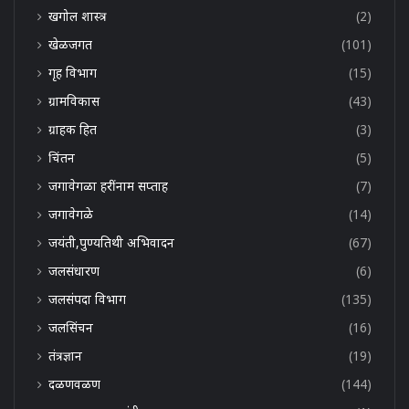
खगोल शास्त्र
(2)
खेळजगत
(101)
गृह विभाग
(15)
ग्रामविकास
(43)
ग्राहक हित
(3)
चिंतन
(5)
जगावेगळा हरींनाम सप्ताह
(7)
जगावेगळे
(14)
जयंती,पुण्यतिथी अभिवादन
(67)
जलसंधारण
(6)
जलसंपदा विभाग
(135)
जलसिंचन
(16)
तंत्रज्ञान
(19)
दळणवळण
(144)