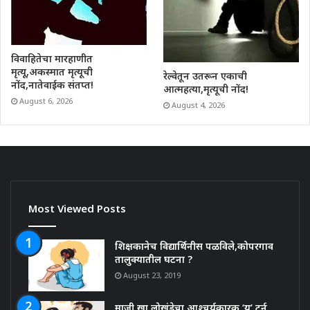
विवाहितेचा मारहाणीत
मृत्यू,अकस्मात मृत्यूची
रेल्वेतून उतरून एकाची
नोंद,नातेवाईक संतप्त!
आत्महत्या,मृत्यूची नोंद!
August 6, 2026
August 4, 2026
Most Viewed Posts
शिक्षकानेच विद्यार्थिनीस पळविले,कोपरगाव
तालुक्यातील घटना ?
August 23, 2019
माजी खा.लोखंडेचा आश्चर्यकारक ‘यु’ टर्न