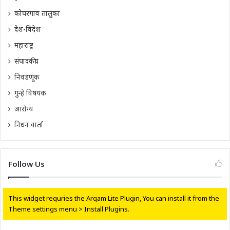
कोपरगाव तालुका
देश-विदेश
महाराष्ट्र
संपादकीय
निवडणूक
गुन्हे विषयक
आरोग्य
निधन वार्ता
Follow Us
This widget requries the Arqam Lite Plugin, You can install it from the
Theme settings menu > Install Plugins.