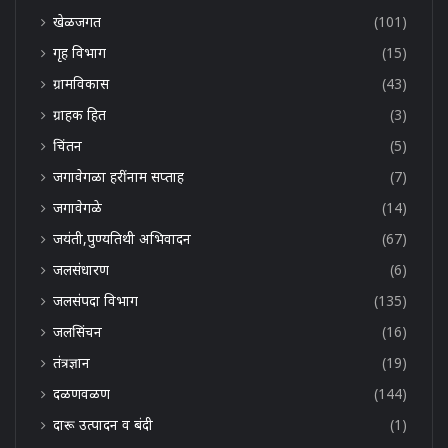
खेळजगत
(101)
गृह विभाग
(15)
ग्रामविकास
(43)
ग्राहक हित
(3)
चिंतन
(5)
जगावेगळा हरींनाम सप्ताह
(7)
जगावेगळे
(14)
जयंती,पुण्यतिथी अभिवादन
(67)
जलसंधारण
(6)
जलसंपदा विभाग
(135)
जलसिंचन
(16)
तंत्रज्ञान
(19)
दळणवळण
(144)
दारू उत्पादन व बंदी
(1)