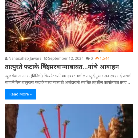
Nanasaheb Jaware
September 12, 2024
0
1,544
तात्पुरते फटाके विक्री,परवान्याबाबत…यांचे आवाहन
न्युजसेवा अ.नगर- (प्रतिनिधी) विस्फोटक नियम २००८ मधील तरतुदीनुसार सन २०२४ दीपावली
सणानिमित्त तात्पुरत्या फटाके परवान्यांसाठी अर्जदारांनी संबंधित तहसील कार्यालयात प्रस्ताव…
Read More »