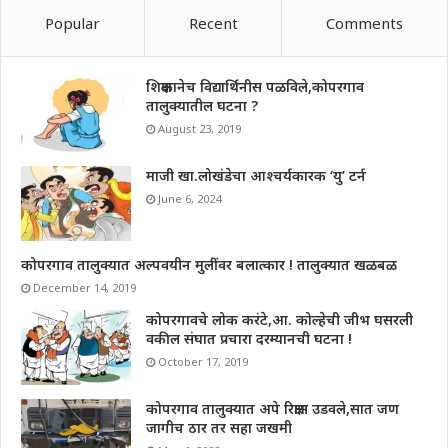
Popular
Recent
Comments
शिक्षकानेच विद्यार्थिनीस पळविले,कोपरगाव
तालुक्यातील घटना ?
August 23, 2019
माजी खा.लोखंडेचा आश्चर्यकारक ‘यु’ टर्न
June 6, 2024
कोपरगाव तालुक्यात अल्पवयीन मुलींवर बलात्कार ! तालुक्यात खळबळ
December 14, 2019
कोपरगावचे लोक करंटे,आ. कोल्हेची जीभ घसरली
वकील संघात प्रचारा दरम्यानची घटना !
October 17, 2019
कोपरगाव तालुक्यात अपे रिक्षास उडवले,सात जण
जागीच ठार तर सहा जखमी