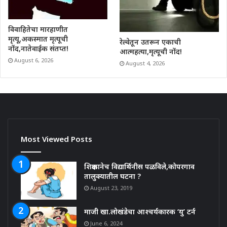
विवाहितेचा मारहाणीत
मृत्यू,अकस्मात मृत्यूची
रेल्वेतून उतरून एकाची
नोंद,नातेवाईक संतप्त!
आत्महत्या,मृत्यूची नोंद!
August 6, 2026
August 4, 2026
Most Viewed Posts
शिक्षकानेच विद्यार्थिनीस पळविले,कोपरगाव
तालुक्यातील घटना ?
August 23, 2019
माजी खा.लोखंडेचा आश्चर्यकारक ‘यु’ टर्न
June 6, 2024