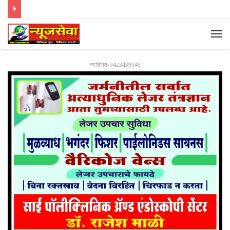
जाहिरात-9423439946