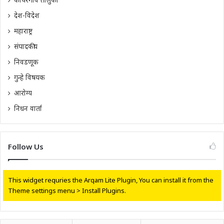
देश-विदेश
महाराष्ट्र
संपादकीय
निवडणूक
गुन्हे विषयक
आरोग्य
निधन वार्ता
Follow Us
This widget requries the Arqam Lite Plugin, You can install it from the
Theme settings menu > Install Plugins.