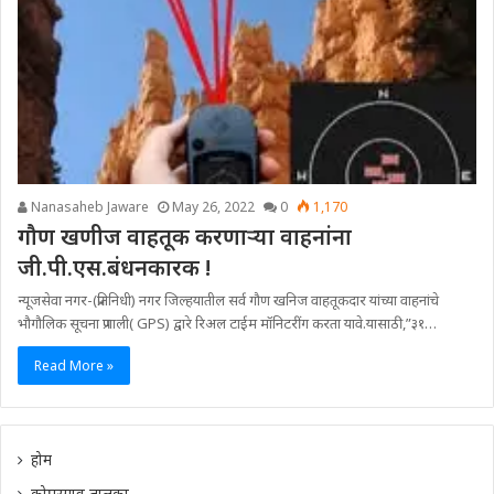
Nanasaheb Jaware
May 26, 2022
0
1,170
गौण खणीज वाहतूक करणाऱ्या वाहनांना
जी.पी.एस.बंधनकारक !
न्यूजसेवा नगर-(प्रतिनिधी) नगर जिल्हयातील सर्व गौण खनिज वाहतूकदार यांच्या वाहनांचे
भौगौल‍िक सूचना प्रणाली( GPS) द्वारे रिअल टाईम मॉनिटरींग करता यावे.यासाठी,”३१…
Read More »
होम
कोपरगाव तालुका