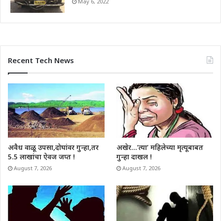
May 6, 2022
Recent Tech News
अवैध वाळू उपसा,दोघांवर गुन्हा,तर
अखेर…’त्या’ महिलेच्या मृत्यूबाबत
5.5 लाखांचा ऐवज जप्त !
गुन्हा दाखल !
August 7, 2026
August 7, 2026