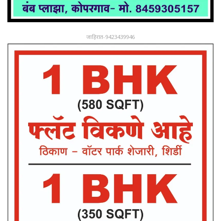
जाहिरात-9423439946