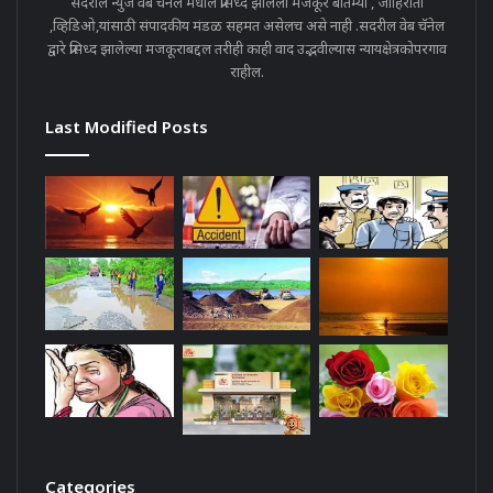
सदरील न्युज वेब चॅनेल मधील प्रसिध्द झालेला मजकूर बातम्या , जाहिराती
,व्हिडिओ,यांसाठी संपादकीय मंडळ सहमत असेलच असे नाही .सदरील वेब चॅनेल
द्वारे प्रसिध्द झालेल्या मजकूराबद्दल तरीही काही वाद उद्भवील्यास न्यायक्षेत्रकोपरगाव
राहील.
Last Modified Posts
Categories