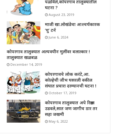
पळविले,कोपरगाव तालुक्यातील
घटना ?
August 23, 2019
माजी खा.लोखंडेचा आश्चर्यकारक
‘यु’ टर्न
June 6, 2024
कोपरगाव तालुक्यात अल्पवयीन मुलींवर बलात्कार !
तालुक्यात खळबळ
December 14, 2019
कोपरगावचे लोक करंटे,आ.
कोल्हेची जीभ घसरली वकील
संघात प्रचारा दरम्यानची घटना !
October 17, 2019
कोपरगाव तालुक्यात अपे रिक्षास
उडवले,सात जण जागीच ठार तर
सहा जखमी
May 6, 2022