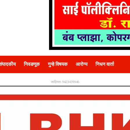
संपादकीय
निवडणूक
गुन्हे विषयक
आरोग्य
निधन वार्ता
जाहिरात-9423439946