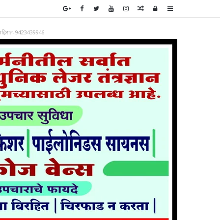
Random
Log
Sidebar
Article
In
ाहिरात-9423439946