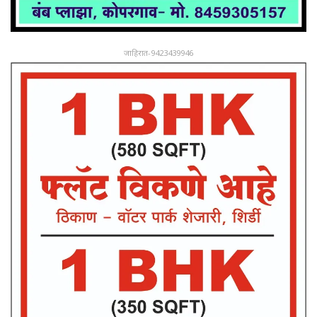
जाहिरात-9423439946