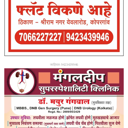
जाहिरात-9423439946