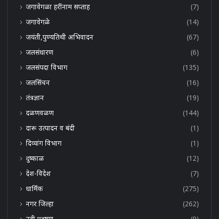
जगावेगळा हरींनाम सप्ताह
(7)
जगावेगळे
(14)
जयंती,पुण्यतिथी अभिवादन
(67)
जलसंधारण
(6)
जलसंपदा विभाग
(135)
जलसिंचन
(16)
तंत्रज्ञान
(19)
दळणवळण
(144)
दारू उत्पादन व बंदी
(1)
दिव्यांग विभाग
(1)
दुष्काळ
(12)
देश-विदेश
(7)
धार्मिक
(275)
नगर जिल्हा
(262)
नदी प्रदूषण
(9)