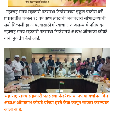
महाराष्ट्र राज्य सहकारी पतसंस्था फेडरेशनच्या एकूण पस्तीस वर्षे
प्रवासातील तब्बल १८ वर्षे अध्यक्षपदाची जबाबदारी सांभाळण्याची
संधी मिळाली,हा आपल्यासाठी गौरवाचा क्षण असल्याचे प्रतिपादन
महाराष्ट्र राज्य सहकारी पतसंस्था फेडरेशनचे अध्यक्ष ओमप्रका कोयटे
यांनी नुकतेच केले आहे.
महाराष्ट्र राज्य सहकारी पतसंस्था फेडरेशनचा ३५ वा वर्धापन दिन
अध्यक्ष ओमप्रकाश कोयटे यांच्या हस्ते केक कापून साजरा करण्यात
आला आहे.