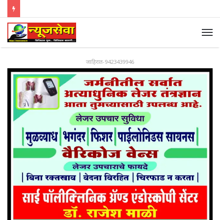
जाहिरात-9423439946