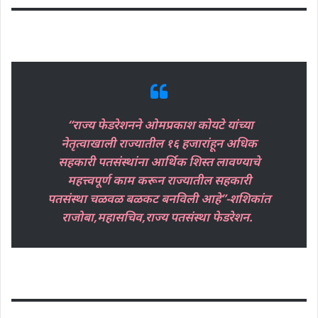
“राज्य फेडरेशनने ओमप्रकाश कोयटे यांच्या
नेतृत्वाखाली राज्यातील १६ हजारांहून अधिक
सहकारी पतसंस्थांना आर्थिक शिस्त लावण्याचे
महत्त्वपूर्ण काम करून राज्यातील सहकारी
पतसंस्था चळवळ बळकट बनविली आहे”-शशिकांत
राजोबा,महासचिव,राज्य पतसंस्था फेडरेशन.