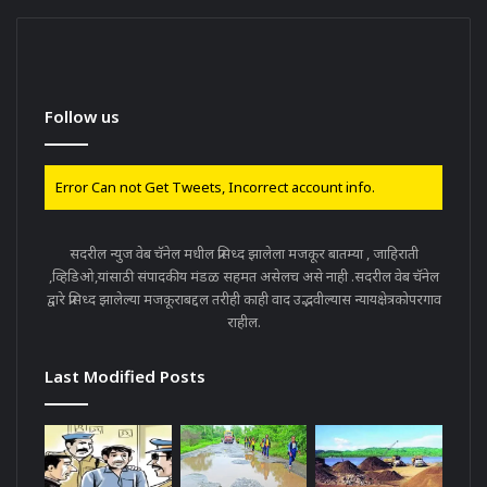
Follow us
Error Can not Get Tweets, Incorrect account info.
सदरील न्युज वेब चॅनेल मधील प्रसिध्द झालेला मजकूर बातम्या , जाहिराती
,व्हिडिओ,यांसाठी संपादकीय मंडळ सहमत असेलच असे नाही .सदरील वेब चॅनेल
द्वारे प्रसिध्द झालेल्या मजकूराबद्दल तरीही काही वाद उद्भवील्यास न्यायक्षेत्रकोपरगाव
राहील.
Last Modified Posts