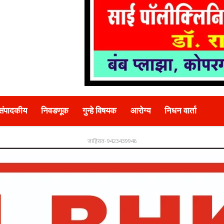
संपादकीय
निवडणूक
गुन्हे विषयक
आरोग्य
निधन वार्ता
जाहिरात-9423439946