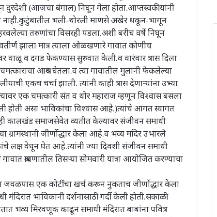
न दुरदेशी (आजचा बंगाल) निघून गेला होता.आप्तस्वकीयांनी
ा नाही.कुटुंबातील भली-थोरली माणसे अखेर थकून-भागून
हरवलेल्या तरुणांचा विसरही पडला.अशी बरीच वर्षे निघून
वतीर्ण झाला मात्र त्याला ओळखणारे गावात कोणीच
ावर वाळू व दगड फेकण्यास सुरुवात केली.व वारंवार त्रास दिला
त्काराचा आश्रय घेतला.व त्या गावातील मुलांनी फेकलेल्या
याची एकच चर्चा झाली. त्यांनी काही त्रास देणाऱ्यांना उभ्या
त्यावर एक चमत्कारी संत व थोर महाराज म्हणून विश्वास बसला
ेली होती असा भाविकांचा विश्वास आहे.)त्यांचे आगत स्वागत
ी काही कालखंड समाजसेवेत व्यतीत केल्यावर संजीवन समाधी
 ग्रामस्थानी जीर्णोद्धार केला आहे.व भव्य मंदिर उभारले
े लक्ष वेधून घेत आहे.त्यांनी ज्या दिवशी संजीवन समाधी
न गावात श्रावणातील तिसऱ्या सोमवारी यात्रा आयोजित करण्याचा
ाचा जवळपास एक कोटींचा खर्च करून नुकताच जीर्णोद्धार केला
मंदिरात भाविकांनी दर्शनासाठी गर्दी केली होती.सकाळी
ंगीतात भव्य मिरवणूक काढून समाधी मंदिरात बाबांना पवित्र