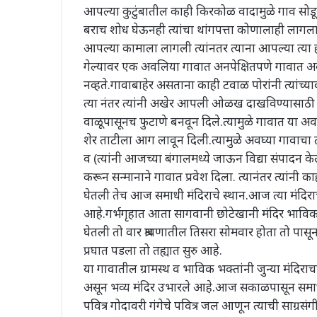
आपल्या कुटुंबातील काही किरकोळ वादामुळे गाव सोडू
बराच शोध घेऊनही त्यांचा थांगपत्ता कोणालाही लागल
आपल्या कामाला लागली त्यांनतर त्याना आपल्या त्या 
गेल्यावर एक अवलिया गावात अनपेक्षितपणे गावात अ
नव्हते.गावाबाहेर असताना काही टवाळ पोरांनी त्यांच्य
त्या नंतर त्यांनी अखेर आपली ओळख दाखविण्यासाठी चम
वाळूपासूनच फुटाणे बनवून दिले.त्यामुळे गावात या अवली
शेर ताटीला आग लावून दिली.त्यामुळे अवघ्या गावाचा 
व (त्यांनी आजच्या बंगालमध्ये जाऊन विद्या संपादन क
करून सन्मानाने गावात प्रवेश दिला. त्यानंतर त्यांन
घेतली तेच आज समाधी मंदिराचे स्थान.आज त्या मंदिराचा
आहे.गर्भगृहात आता सागवानी छोटेखानी मंदिर भाविकांच
घेतली तो वार श्रावणातील तिसरा सोमवार होता तो पासू
प्रघात पडला तो तह्यात सुरु आहे.
या गावातील ग्रामस्थ व भाविक भक्तांनी जुन्या मंदिर
असून भव्य मंदिर उभारले आहे.आज सकाळपासून समाधी 
पवित्र गोदावरी गंगेचे पवित्र जल आणून त्याची साग्रस