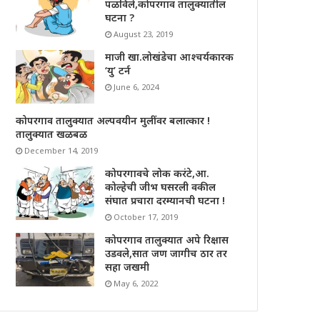
पळविले,कोपरगाव तालुक्यातील
घटना ?
August 23, 2019
माजी खा.लोखंडेचा आश्चर्यकारक
‘यु’ टर्न
June 6, 2024
कोपरगाव तालुक्यात अल्पवयीन मुलींवर बलात्कार !
तालुक्यात खळबळ
December 14, 2019
कोपरगावचे लोक करंटे,आ.
कोल्हेची जीभ घसरली वकील
संघात प्रचारा दरम्यानची घटना !
October 17, 2019
कोपरगाव तालुक्यात अपे रिक्षास
उडवले,सात जण जागीच ठार तर
सहा जखमी
May 6, 2022