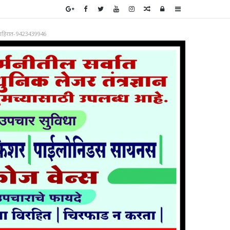
Random
Log
Sidebar
Article
In
ाहिरात-9423439946