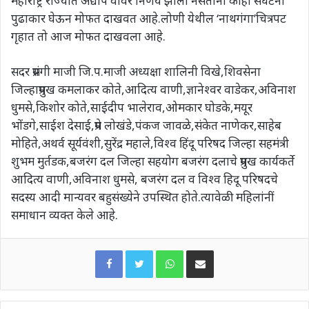
महाराष्ट्र राज्यात अद्याप वावर निर्णय झाला नसताना काही संघटना
पुढाकार घेऊन मोफत दाखवत आहे.लोणी येथील ‘नाथगंगा’चित्रपट
गृहात तो आज मोफत दाखवला आहे.
सदर प्रसंगी माजी जि.प.माजी अध्यक्षा शालिनी विखे,शिवसेना
जिल्हाप्रमुख कमलाकर कोते,आदित्य वाणी,ज्ञानेश्वर वाडेकर,अविनाश
धुमसे,किशोर कोते,साईदीप भालेराव,ओमकार घोडके,मयूर
भोंडगे,साईश देसाई,प्रेम लोखंडे,पंकज जावळे,संकेत नाणेकर,साहेब
मोहिते,अथर्व सूर्यवंशी,सुरेंद्र महाले,विश्व हिंदू परिषद जिल्हा सहमंत्री
शुभम मुर्तडक,बजरंग दल जिल्हा सहयोग बजरंग दलाचे प्रमुख कार्यकर्ते
आदित्य वाणी,अविनाश धुमसे, बजरंग दल व विश्व हिदू परिषदचे
सदस्य आदी मान्यवर बहुसंख्येने उपस्थित होते.त्यावेळी महिलांनीं
समाधान व्यक्त केले आहे.
WhatsApp
Share via Email