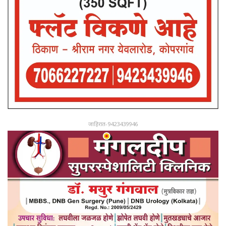
जाहिरात-9423439946