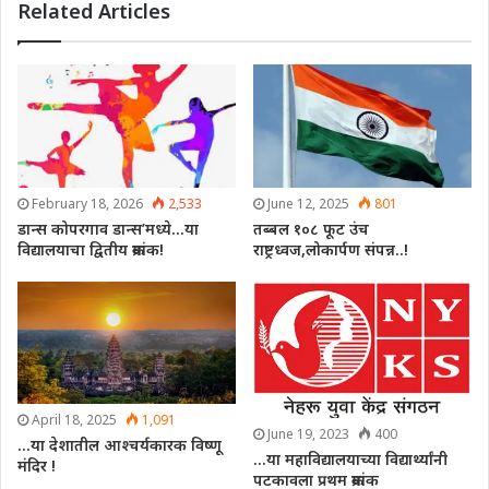
Related Articles
February 18, 2026
2,533
June 12, 2025
801
डान्स कोपरगाव डान्स’मध्ये…या
तब्बल १०८ फूट उंच
विद्यालयाचा द्वितीय क्रमांक!
राष्ट्रध्वज,लोकार्पण संपन्न..!
April 18, 2025
1,091
June 19, 2023
400
…या देशातील आश्चर्यकारक विष्णू
…या महाविद्यालयाच्या विद्यार्थ्यांनी
मंदिर !
पटकावला प्रथम क्रमांक