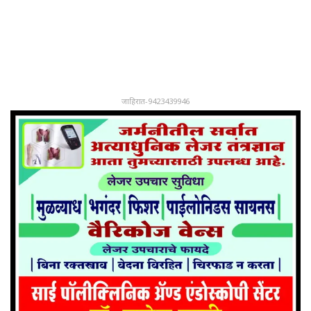
जाहिरात-9423439946