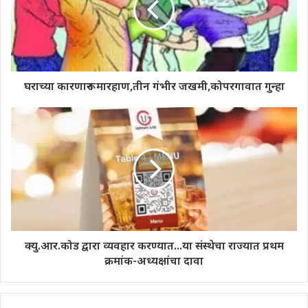
घराच्या कारणारून मारहाण,तीन गंभीर जखमी,कोपरगावात गुन्हा
क्यु.आर.कोड द्वारा व्यवहार करण्यात...या संस्थेचा राज्यात प्रथम
क्रमांक-अध्यक्षांचा दावा