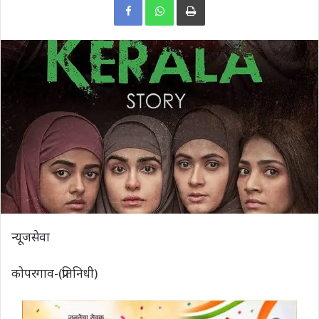
न्यूजसेवा
कोपरगाव-(प्रतिनिधी)