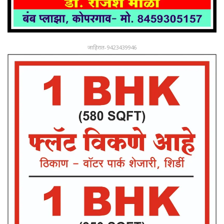
जाहिरात-9423439946