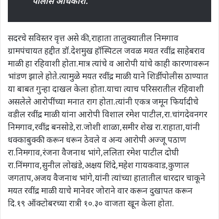
पोलीस अधिकारी.
सदरचे सविस्तर वृत्त असे की,राहाता तालुक्यातील निमगाव
ग्रामपंचायत हद्दीत डॉ.देशमुख हॉस्पिटल जवळ मयत रवींद्र साहेबराव
माळी हा रहिवाशी होता.मात्र त्यांचे व आरोपी यांचे काही कारणावरून
भांडण झाले होते.त्यामुळे मयत रवींद्र माळी याने शिर्डी पोलीस ठाण्यात
या बाबत गुन्हा दाखल केला होता.याचा त्याच परिसरातील रहिवाशी
असलेले आरोपींच्या मनात राग होता.त्यांनी एकत्र जमून फिर्यादीचे
वडील रवींद्र माळी यांना आरोपी विशाल रमेश पाटील,रा.चांगदेवनगर
निमगाव,रवींद्र बनसोडे,रा.जोशी शाळा,समीर शेख रा.राहाता,यांनी
धक्काबुक्की करून धरून ठेवले व अन्य आरोपी अज्जू पठाण
रा.निमगाव,रंजना वैजनाथ भांगे,ललिता रमेश पाटील दोघी
रा.निंमगाव,सुनील लोखंडे,अक्षय शिंदे,महेश गायकवाड,कुणाल
जगताप,अजय वैजनाथ भांगे,यांनी त्यांच्या हातातील धारदार चाकूने
मयत रवींद्र माळी याचे मानेवर जोराने वार करून दुखापत करून
दि.१९ ऑक्टोबरच्या रात्री १०.३० वाजता खून केला होता.