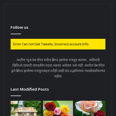
Follow us
Error Can not Get Tweets, Incorrect account info.
सदरील न्युज वेब चॅनेल मधील प्रसिध्द झालेला मजकूर बातम्या , जाहिराती
,व्हिडिओ,यांसाठी संपादकीय मंडळ सहमत असेलच असे नाही .सदरील वेब चॅनेल
द्वारे प्रसिध्द झालेल्या मजकूराबद्दल तरीही काही वाद उद्भवील्यास न्यायक्षेत्रकोपरगाव
राहील.
Last Modified Posts