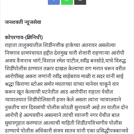
जनशक्ती न्यूजसेवा
कोपरगाव-(प्रतिनिधी)
राहाता तालुक्यातील शिर्डी नजीक हाकेच्या अंतरावर असलेल्या
निमगाव ग्रामपंचायत हद्दीत देशमुख चारी शेजारी राहणाऱ्या आरोपी
अजय वैजनाथ भांगे,विशाल रमेश पाटील,रवींद्र बनसोडे,यांचे विरुद्ध
शिर्डी पोलीस ठाण्यात तक्रार दाखल केल्याचा राग मनात धरून वरील
आरोपींसह अकरा जणांनी रवींद्र साहेबराव माळी रा.सदर यांनी साई
श्रद्धा किराणा स्टोअर समोर मयताच्या यांच्या मानेवर चाकूने वार
करून खून केल्याची घटनेतील आठ आरोपींना राहाता येथील
न्यायालयात शिर्डी पोलिसानी हजर केले असता त्यांना न्यायालयाने
नुकतीच चार दिवसांची पोलीस कोठडी सुनावली आहे तर यातील दोन
आरोपी हे अल्पवयीन असल्याने त्यांची रवानगी नगर येथील बाल
सुधारगृहात करण्यात आल्याची माहिती शिर्डी उपविभागीय पोलीस
ठाण्याचे पोलीस अधिकारी संजय सातव यांनी एका प्रसिद्धीपत्रकान्वये