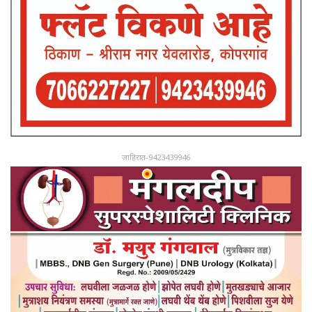
जाहिरात-9423439946