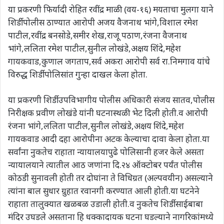
या प्रकरणी फिर्यादी रोहित रवींद्र माळी (वय-१६) मयताचा मुलगा याने
शिर्डी पोलीस ठाण्यात आरोपी अजय वैजनाथ भांगे,विशाल रमेश
पाटील,रवींद्र बनसोडे,समीर शेख,राजू पठाण,रंजना वैजनाथ
भांगे,ललिता रमेश पाटील,सुनील लोखंडे,अक्षय शिंदे,महेश
गायकवाड,कुणाल जगताप,सर्व अकरा आरोपी सर्व रा.निमगाव यांचे
विरुद्ध शिर्डी पोलिसांत गुन्हा दाखल केला होता.
या प्रकरणी शिर्डी उपविभागीय पोलीस अधिकारी संजय सातव,पोलीस
निरीक्षक प्रवीण लोखंडे यांनी घटनास्थळी भेट दिली होती.व आरोपी
रंजना भांगे,ललिता पाटील,सुनील लोखंडे,अक्षय शिंदे,महेश
गायकवाड आदी दहा आरोपीना अटक केल्याचा दावा केला होता.या
सर्वांना नुकतेच राहाता न्यायालयापुढे पोलिसानी हजर केले असता
न्यायालयाने त्यातील आठ जणांना दि.२४ ऑक्टोबर पर्यंत पोलीस
कोठडी सुनावली होती तर दोघांना ते विधिग्रत (अल्पवयीन) असल्याने
त्यांना बाल सुधार ग्रुहात रवानगी करण्यात आली होती.या घटनेने
राहाता तालुक्यात खळबळ उडाली होती.व नुकतेच शिर्डी साईबाबा
मंदिर उघडले असताना हि धक्कादायक घटना घडल्याने नागरिकांमध्ये