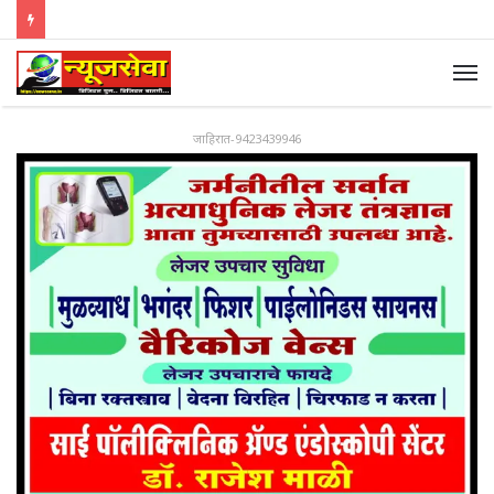
जाहिरात-9423439946