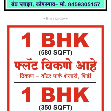
जाहिरात-9423439946