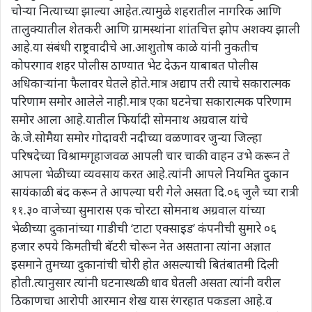
चोऱ्या नित्याच्या झाल्या आहेत.त्यामुळे शहरातील नागरिक आणि
तालुक्यातील शेतकरी आणि ग्रामस्थांना शांतचित्त झोप अशक्य झाली
आहे.या संबंधी राष्ट्रवादीचे आ.आशुतोष काळे यांनी नुकतीच
कोपरगाव शहर पोलीस ठाण्यात भेट देऊन याबाबत पोलीस
अधिकाऱ्यांना फैलावर घेतले होते.मात्र अद्याप तरी त्याचे सकारात्मक
परिणाम समोर आलेले नाही.मात्र एका घटनेचा सकारात्मक परिणाम
समोर आला आहे.यातील फिर्यादी सोमनाथ अग्रवाल यांचे
के.जे.सोमैया समोर गोदावरी नदीच्या वळणावर जुन्या जिल्हा
परिषदेच्या विश्रामगृहाजवळ आपली चार चाकी वाहन उभे करून ते
आपला भेळीच्या व्यवसाय करत आहे.त्यांनी आपले नियमित दुकान
सायंकाळी बंद करून ते आपल्या घरी गेले असता दि.०६ जुलै च्या रात्री
११.३० वाजेच्या सुमारास एक चोरटा सोमनाथ अग्रवाल यांच्या
भेळीच्या दुकानांच्या गाडीची ‘टाटा एक्साइड’ कंपनीची सुमारे ०६
हजार रुपये किमतीची बॅटरी चोरून नेत असताना त्यांना अज्ञात
इसमाने तुमच्या दुकानांची चोरी होत असल्याची बितंबातमी दिली
होती.त्यानुसार त्यांनी घटनास्थळी धाव घेतली असता त्यांनी वरील
ठिकाणचा आरोपी आरमान शेख यास रंगरहात पकडला आहे.व