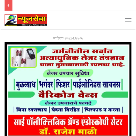
जाहिरात-9423439946