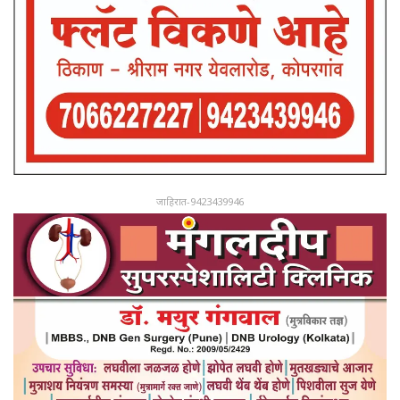
जाहिरात-9423439946