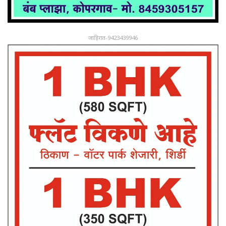
जाहिरात-9423439946