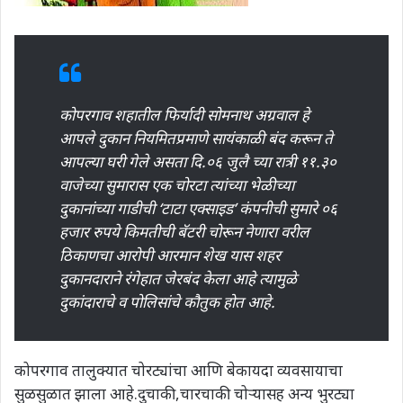
कोपरगाव शहातील फिर्यादी सोमनाथ अग्रवाल हे
आपले दुकान नियमितप्रमाणे सायंकाळी बंद करून ते
आपल्या घरी गेले असता दि.०६ जुलै च्या रात्री ११.३०
वाजेच्या सुमारास एक चोरटा त्यांच्या भेळीच्या
दुकानांच्या गाडीची ‘टाटा एक्साइड’ कंपनीची सुमारे ०६
हजार रुपये किमतीची बॅटरी चोरून नेणारा वरील
ठिकाणचा आरोपी आरमान शेख यास शहर
दुकानदाराने रंगेहात जेरबंद केला आहे त्यामुळे
दुकांदाराचे व पोलिसांचे कौतुक होत आहे.
कोपरगाव तालुक्यात चोरट्यांचा आणि बेकायदा व्यवसायाचा
सुळसुळात झाला आहे.दुचाकी,चारचाकी चोऱ्यासह अन्य भुरट्या