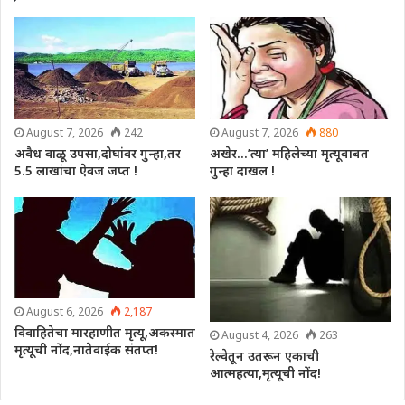
August 7, 2026
242
August 7, 2026
880
अवैध वाळू उपसा,दोघांवर गुन्हा,तर
अखेर…’त्या’ महिलेच्या मृत्यूबाबत
5.5 लाखांचा ऐवज जप्त !
गुन्हा दाखल !
August 6, 2026
2,187
विवाहितेचा मारहाणीत मृत्यू,अकस्मात
August 4, 2026
263
मृत्यूची नोंद,नातेवाईक संतप्त!
रेल्वेतून उतरून एकाची
आत्महत्या,मृत्यूची नोंद!