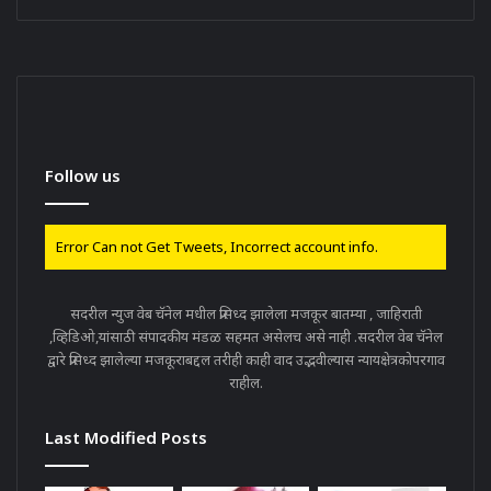
Follow us
Error Can not Get Tweets, Incorrect account info.
सदरील न्युज वेब चॅनेल मधील प्रसिध्द झालेला मजकूर बातम्या , जाहिराती
,व्हिडिओ,यांसाठी संपादकीय मंडळ सहमत असेलच असे नाही .सदरील वेब चॅनेल
द्वारे प्रसिध्द झालेल्या मजकूराबद्दल तरीही काही वाद उद्भवील्यास न्यायक्षेत्रकोपरगाव
राहील.
Last Modified Posts