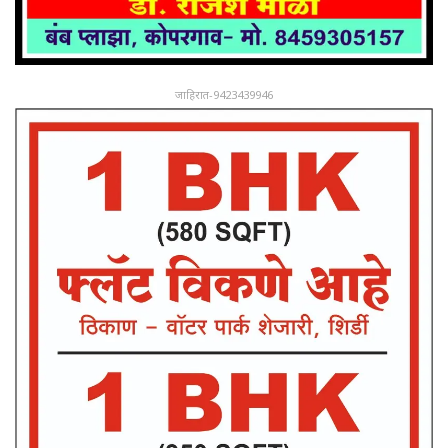
जाहिरात-9423439946