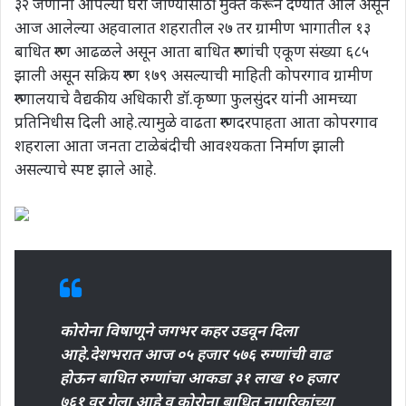
३२ जणांना आपल्या घरी जाण्यासाठी मुक्त करून देण्यात आले असून
आज आलेल्या अहवालात शहरातील २७ तर ग्रामीण भागातील १३
बाधित रुग्ण आढळले असून आता बाधित रुग्णांची एकूण संख्या ६८५
झाली असून सक्रिय रुग्ण १७९ असल्याची माहिती कोपरगाव ग्रामीण
रुग्णालयाचे वैद्यकीय अधिकारी डॉ.कृष्णा फुलसुंदर यांनी आमच्या
प्रतिनिधीस दिली आहे.त्यामुळे वाढता रुग्णदरपाहता आता कोपरगाव
शहराला आता जनता टाळेबंदीची आवश्यकता निर्माण झाली
असल्याचे स्पष्ट झाले आहे.
कोरोना विषाणूने जगभर कहर उडवून दिला
आहे.देशभरात आज ०५ हजार ५७६ रुग्णांची वाढ
होऊन बाधित रुग्णांचा आकडा ३१ लाख १० हजार
७६१ वर गेला आहे व कोरोना बाधित नागरिकांच्या