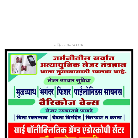
जाहिरात-9423439946