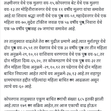
लक्ष्मीनगर येथे एक मुलगा वय-१५,कोपरगाव बेट येथे एक मुलगा
वय-१३ तर मोहिनीराजनगर येथे एक ११ वर्षीय मूलगा यांचा समावेश
आहे.या शिवाय श्रद्धा नगरी येथे एक पुरुष वय-५१,महादेवनगर येथे एक
महिला वय-७०,सुदेश टॉकीज जवळ एक ५४ वर्षीय पुरुष,निवारा येथे
एक ५७ वर्षीय पुरुषासह २७ जणांचा समावेश आहे.
तर तालुक्यात वाढलेले तेरा रुग्ण पुढील प्रमाणे आहे.त्यात मुर्शतपूर येथे
दोन पुरुष वय-२५,५१ तर येसगाव येथे एक ३२ वर्षीय पुरुष तर तीन महिला
वय अनुक्रमे-२९,१०,१२ याशिवाय धरणगाव येथे एक पुरुष वय-४८,तर
दोन महिला दिव्य-६५,२०, तर कोकमठाण येथे एक पुरुष वय-३२ तर
तीन महिला दिव्य अनुक्रमे -२९,१०,१२ तर पढेगाव येथे दोन महिला
बाधित निघाल्या आहेत त्यांचे वय अनुक्रमे-३४,१३ आहे.तर शहापुर
ग्रामपंचायत हद्दीत पहिल्यांदा महिला बाधित रुग्ण आढळला असून
त्याचे वय-६० आहे.
कोपरगाव तालुक्यात एकूण बाधित रुग्णांची संख्या ६८५ इतकी झाली
आहे.त्यात १७९ रुग्ण सक्रिय आहेत,तर आज एकाची वाढ होऊन