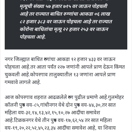
मृत्यूची संख्या ५७ हजार ७१५ वर जाऊन पोहचली
आहे तर राज्यात बाधित रुग्णांचा आकडा ०६ लाख
८२ हजार ३८३ वर जाऊन पोहचला आहे तर राज्यात
कोरोना बाधितांचा मृत्यू २२ हजार २५३ वर जाऊन
पोहचला आहे.
नगर जिल्ह्यात बाधित रुग्णांचा आकडा १२ हजार ४३३ वर जाऊन
पोहचला आहे.तर आता पर्यंत २२७ जणांनी आपले प्राण देऊन किंमत
चुकवली आहे.कोपरगाव तालुक्यातील १३ जणांना आपले प्राण
गमवावे लागले आहे.
आज कोपरगाव शहरात आढळलेले रुग्ण पुढील प्रमाणे आहे.गुलमोहर
कॉलनी पुरुष वय-८५,गांधीनगर येथे दोन पुरुष वय-४४,३०,तर सात
महिला वय-३२,१४,१३,४२,१५,१०,२७ आदींचा समावेश
आहे.टिळकनगर येथे तीन पुरुष वय-१७,६२,५४ तर सात महिला
वय-१९,२०,२२,५२,४५,२३,३४ आदींचा समावेश आहे, या शिवाय