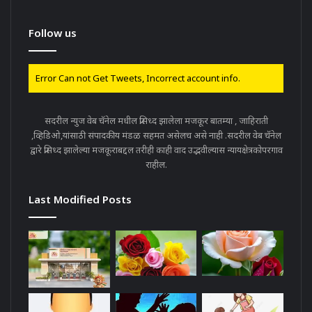
Follow us
Error Can not Get Tweets, Incorrect account info.
सदरील न्युज वेब चॅनेल मधील प्रसिध्द झालेला मजकूर बातम्या , जाहिराती
,व्हिडिओ,यांसाठी संपादकीय मंडळ सहमत असेलच असे नाही .सदरील वेब चॅनेल
द्वारे प्रसिध्द झालेल्या मजकूराबद्दल तरीही काही वाद उद्भवील्यास न्यायक्षेत्रकोपरगाव
राहील.
Last Modified Posts