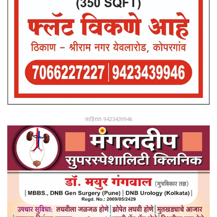
जाहिरात-9423439946