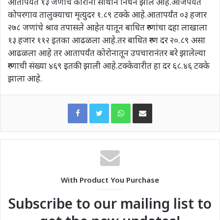
आतापर्यंत १३ जणांचे कोरोना साथीने निधन झाले आहे.आजपर्यंत
कोपरगाव तालुक्याचा मृत्युदर १.८९ टक्के आहे.आतापर्यंत ०३ हजार
२७८ जणांचे श्राव तपासले आहेत यातून बाधित रुग्णांचा दहा लाखाला
१३ हजार ११२ इतका आढळला आहे.तर बाधित रुग्ण दर २०.८९ असा
आढळला आहे तर आतापर्यंत कोरोनातून उपचारानंतर बरे झालेल्या
रुग्णाची संख्या ४६९ इतकी झाली आहे.टक्केवारीत हा दर ६८.४६ टक्के
झाला आहे.
WhatsApp
Share via Email
With Product You Purchase
Subscribe to our mailing list to