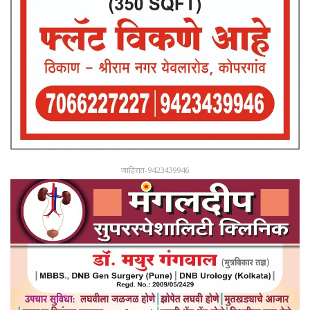
जाहिरात-9423439946