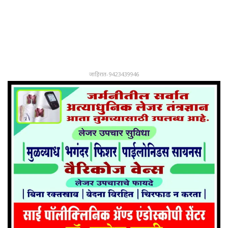
जाहिरात-9423439946