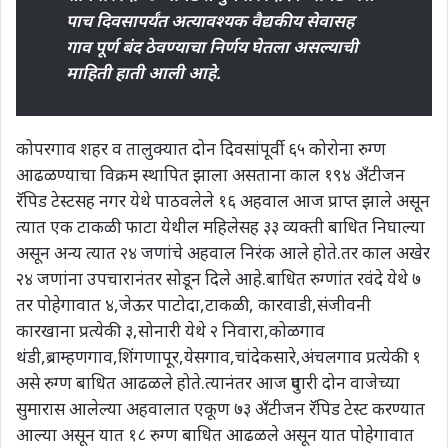
पाच दिवसापर्यंत अत्यावश्यक वैद्यकीय सेवासह
गाव पूर्ण बंद ठेवण्याचा निर्णय घेतला असल्याची
माहिती हाती आली आहे.
कोपरगाव शहर व तालुक्यात दोन दिवसांपूर्वी ६५ कोरोना रुग्ण
आढळण्याचा विक्रम स्थापित झाला असताना काल १९४ अँटीजन
रॅपिड टेस्टसह नगर येथे पाठवलेले १६ अहवाल आज प्राप्त झाले असून
त्यात एक टाकळी फाटा येथील महिलेसह ३३ व्यक्ती बाधित निघाल्या
असून अन्य त्यात २४ जणांचे अहवाल निरंक आले होते.तर काल अखेर
२४ जणांना उपचारानंतर सोडून दिले आहे.बाधित रुग्णांत रवंदे येथे ७
तर पोहेगावात ४,जेऊर पाटोदा,टाकळी, कारवाडी,संजीवनी
कारखाना प्रत्येकी ३,सोनारी येथे २ निवारा,कोळगाव
थंडी,ब्राम्हणगाव,शिंगणापूर,येसगाव,चांदेकसारे,अंचलगाव प्रत्येकी १
असे रुग्ण बाधित आढळले होते.त्यानंतर आज दुपारी दोन वाजेच्या
सुमारास आलेल्या अहवालात एकूण ७३ अँटीजन रॅपिड टेस्ट करण्यात
आल्या असून यात १८ रुग्ण बाधित आढळले असून यात पोहेगावात