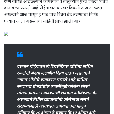
रुग्ण बाधित आढळल्याने कोपरगाव व तालुक्यात पुन्हा एकदा चिंतेचे
वातावरण पसरले आहे.पोहेगावात वारंवार विक्रमी रुग्ण आढळत
असल्याने आज पासून हे गाव पाच दिवस बंद ठेवण्याचा निर्णय
घेण्यात आला असल्याची माहिती प्राप्त झाली आहे.
दरम्यान पोहेगावमध्ये दिवसेंदिवस कोरोना बाधित
रुग्णांची संख्या लक्षणीय रित्या वाढत असल्याने
गावात भीतीचे वातावरण पसरले आहे.बाधित
रुग्णाच्या संपर्कातील व्यक्तींमुळे कोरोना संसर्ग
मोठ्या प्रमाणात वाढण्याची शक्यता वर्तविण्यात येत
असल्याने तेथील व्यापाऱ्यांनी कोरोनाचा संसर्ग
रोखण्यासाठी आवश्यक उपाययोजना म्हणून
शनिवार दि.०८ ऑगष्ट ते बुधवार दि.१२ ऑगष्ट असे