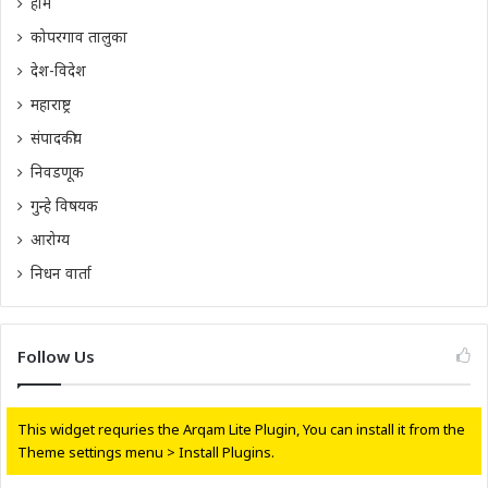
होम
कोपरगाव तालुका
देश-विदेश
महाराष्ट्र
संपादकीय
निवडणूक
गुन्हे विषयक
आरोग्य
निधन वार्ता
Follow Us
This widget requries the Arqam Lite Plugin, You can install it from the
Theme settings menu > Install Plugins.