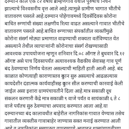
दरम्यान काल एक ८२ वर्षीय ब्राम्हणगाव येथील पुरुषाचे निधन
झाल्याचे विश्वसनीय वृत्त आले आहे.त्यामुळे ग्रामीण भागात भीतीचे
वातावरण पसरले आहे.दरम्यान पोहेगावमध्ये दिवसेंदिवस कोरोना
बाधित रुग्णांची संख्या लक्षणीय रित्या वाढत असल्याने गावात भीतीचे
वातावरण पसरले आहे.बाधित रुग्णाच्या संपर्कातील व्यक्तींमुळे
कोरोना संसर्ग मोठ्या प्रमाणात वाढण्याची शक्यता वर्तविण्यात येत
असल्याने तेथील व्यापाऱ्यांनी कोरोनाचा संसर्ग रोखण्यासाठी
आवश्यक उपाययोजना म्हणून शनिवार दि.०८ ऑगष्ट ते बुधवार दि.१२
ऑगष्ट असे पाच दिवसापर्यंत अत्यावश्यक वैद्यकीय सेवासह गाव पूर्ण
बंद ठेवण्याचा निर्णय घेतला असल्याची माहिती हाती आली आहे. बंद
काळात कोणत्याही काराणास्तव दुकान सुरु असल्याचे आढळल्यास
कायदेशीर दंडात्मक कार्यवाहीसह दुकान सील करण्याची कारवाई केली
जाईल असा इशारा ग्रामपंचायतीने दिला आहे.मात्र सकाळी दूध
संकलन करणारी केंद्रे मात्र सकाळी ९ वाजे पर्यंत व सायंकाळी ६ ते ८
वाजे पर्यंतच सुरु ठेवण्याचा अपवाद करण्यात आला आहे.या
दरम्यानच्या बंद कालावधीत बाहेरील नागरिकांस गावात येण्यास तसेच
गावातील व्यक्तीस गावाबाहेर जाण्यास सक्त मनाई करण्यात आली
आहे.व नागरिकांना मुखपट्या वापरण्याचे आवाहन ग्रामपंचायतीच्या