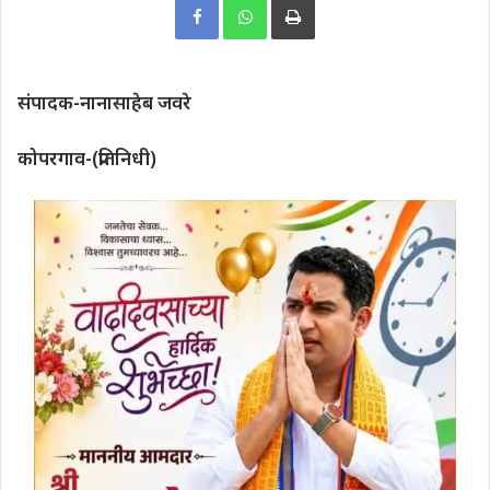
संपादक-नानासाहेब जवरे
कोपरगाव-(प्रतिनिधी)