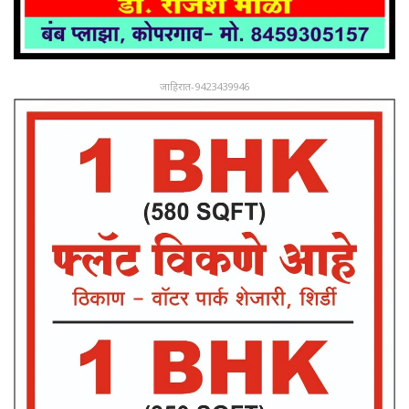
जाहिरात-9423439946