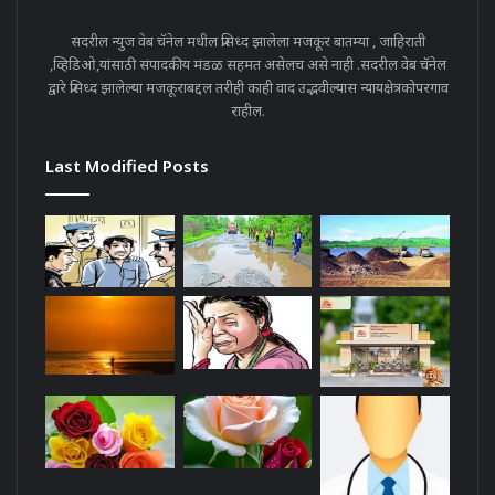
सदरील न्युज वेब चॅनेल मधील प्रसिध्द झालेला मजकूर बातम्या , जाहिराती
,व्हिडिओ,यांसाठी संपादकीय मंडळ सहमत असेलच असे नाही .सदरील वेब चॅनेल
द्वारे प्रसिध्द झालेल्या मजकूराबद्दल तरीही काही वाद उद्भवील्यास न्यायक्षेत्रकोपरगाव
राहील.
Last Modified Posts