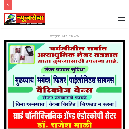
जाहिरात-9423439946