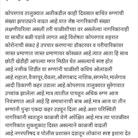
कोपरगाव तालुक्यात अलीकडील काही दिवसात बाधित रुग्णांची
संख्या झपाट्याने वाढत आहे.यात जेष्ठ नागरिकांची संख्या
लक्षणीयरित्या असली तरी चाळीशीच्या वर असलेल्या नागरिकांनाही
या साथीत बळी पडावे लागत आहे.विशेषतः कोपरगाव शहरात
कोरोनाची संकट हे उपचार करणाऱ्या डॉक्टरवर व परीचारिकांवर
जास्त प्रमाणात जास्त प्रमाणावर कोसळत आहे.त्यात आता हि साथ
छोटी खेडीही आपल्या मगर मिठीत घेत असल्याचे स्पष्ट होत
आहे.नजीक शिर्डीत या रुग्णांनी चाळीशी कधिच ओलांडली
आहे.राहाता,वैजापूर,येवला,औरंगाबाद नाशिक,संगमनेर,मालेगाव
आदी ठिकाणी कहर उडाला आहे.कोपरगाव तालुक्यात सुरेगावात
उच्चांक झालेला आहे.मात्र त्यातील पाचहून अधिक रुग्ण आज
नियंत्रणात आले आहे.हि समाधानाची बाब आहे.मात्र आज या तीन
रुग्णांनी पुन्हा एकदा कहर उडवून दिला आहे.अशा परिस्थिती
नागरिकांनी स्वतःहून काळजी घेणे अपेक्षित आहे.मात्र त्या पातळीवर
नागरिकांत शुकशुकाट दिसत असल्याने काळजी वाढली
आहे.नगरपरिषद व पोलीस प्रशासन दंडातून लोकांना स्पष्ट इशारा देत