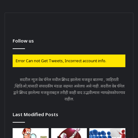
Follow us
Error Can not Get Tweets, Incorrect account info.
सदरील न्युज वेब चॅनेल मधील प्रसिध्द झालेला मजकूर बातम्या , जाहिराती
,व्हिडिओ,यांसाठी संपादकीय मंडळ सहमत असेलच असे नाही .सदरील वेब चॅनेल
द्वारे प्रसिध्द झालेल्या मजकूराबद्दल तरीही काही वाद उद्भवील्यास न्यायक्षेत्रकोपरगाव
राहील.
Last Modified Posts