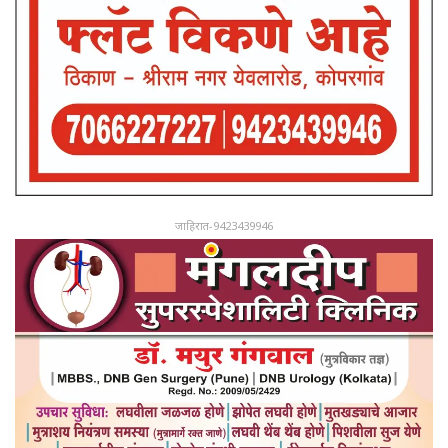
जाहिरात-9423439946