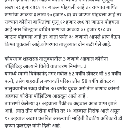
संख्या २८ हजार ७८१ वर जाऊन पोहचली आहे तर राज्यात बाधित
रुग्णांचा आकडा ३ लाख २७ हजार ०३१ वर जाऊन पोहचला आहे तर
राज्यात कोरोना बाधितांचा मृत्यू १२ हजार २७६ वर जाऊन पोहचला
आहे.नगर जिल्ह्यात बाधित रुग्णांचा आकडा ०१ हजार ९१८ वर
जाऊन पोहचला आहे.तर आता पर्यंत ३८ जणांनी आपले प्राण देऊन
किंमत चुकवली आहे.कोपरगाव तालुक्यात दोन बळी गेले आहे.
कोपरगाव शहरासह तालुक्यातील 3 जणांचे अहवाल कोरोना
पॉझिटिव्ह आल्याने चिंतेचे वातावरण निर्माण…!
यामध्ये स्वामी विवेकानंद नगर मधील 62 वर्षीय डॉक्टर ची 58 वर्षीय
पत्नी, तसेच शहरातील मध्यवर्ती परिसरातील 58 वर्षीय डॉक्टर व
तालुक्यातील रवंदा येथील 30 वर्षीय युवक असे तीन जणांचे कोरनो
अहवाल कोरोना पॉझिटिव्ह आढळून आले आहे .
तपासणी केलेल्या ३१ अहवाला पैकी २० अहवाल आज प्राप्त झाले
आहे.. त्यात तीन कोरोना बाधित तर १७ अहवाल निरांक आले असून
११ अहवाल अद्याप प्रलंबित असल्याची माहिती वैद्यकीय अधिकारी डॉ
कृष्णा फुलसुंदर यांनी दिली आहे.