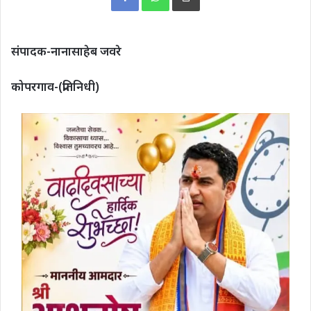
संपादक-नानासाहेब जवरे
कोपरगाव-(प्रतिनिधी)