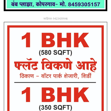
जाहिरात-9423439946