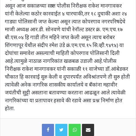
असून आज सकाळच्या सत्रात पोलीस निरीक्षक राकेश मानगावकर
यांनी केलेल्या कठोर कारवाईत ४ चारचाकी,तर १८ दुचाकी अशा २४
गाड्या पोलिसानी जप्त केल्या असून त्यात कोपरगाव नगरपरिषदेचे
माजी अध्यक्ष आर.डी. सोनवणे यांची रेनॉल्ट डस्टर क्रं. एम.एच.१७
बी.एस.०४ हि गाडी तीन महिने जप्त केली असून त्याच बरोबर
शिंगणापूर येथील संदीप रमेश उंडे क्रं.एम.एच.१५ सि.व्ही.९४९४) या
दोघांचा समावेश असल्याची माहिती कोपरगाव पोलिसानी दिली
आहे.त्यामुळे नाठाळ नागरिकांत खळबळ उडाली आहे.पोलीस
निरीक्षक राकेश मानगावकर यांनी सकाळी ११ वाजेच्या डॉ.आंबेडकर
चौकात हि कारवाई सुरु केली व दुपारपर्यंत अविश्रांतपणे ती सुरु होती
त्यावेळी अनेक नागरिक शासकीय कार्यालये व बँकांना महावीर
जयंतीची सुट्टी असताना बतावण्या करताना आढळून आले त्यावेळी
नागरिकांच्या या प्रतापावर हसावे की रडावे असा प्रश्न निर्माण होत
होता.
WhatsApp
Share via Email