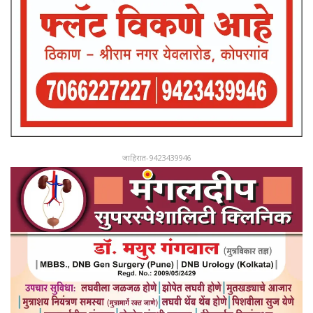
जाहिरात-9423439946