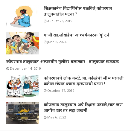
शिक्षकानेच विद्यार्थिनीस पळविले,कोपरगाव
तालुक्यातील घटना ?
August 23, 2019
माजी खा.लोखंडेचा आश्चर्यकारक ‘यु’ टर्न
June 6, 2024
कोपरगाव तालुक्यात अल्पवयीन मुलींवर बलात्कार ! तालुक्यात खळबळ
December 14, 2019
कोपरगावचे लोक करंटे,आ. कोल्हेची जीभ घसरली
वकील संघात प्रचारा दरम्यानची घटना !
October 17, 2019
कोपरगाव तालुक्यात अपे रिक्षास उडवले,सात जण
जागीच ठार तर सहा जखमी
May 6, 2022