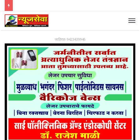
जाहिरात-9423439946