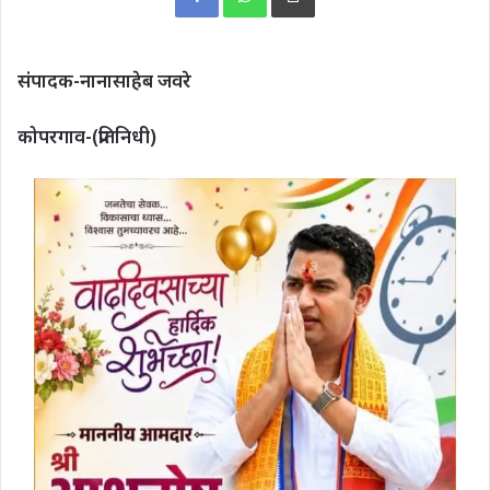
संपादक-नानासाहेब जवरे
कोपरगाव-(प्रतिनिधी)