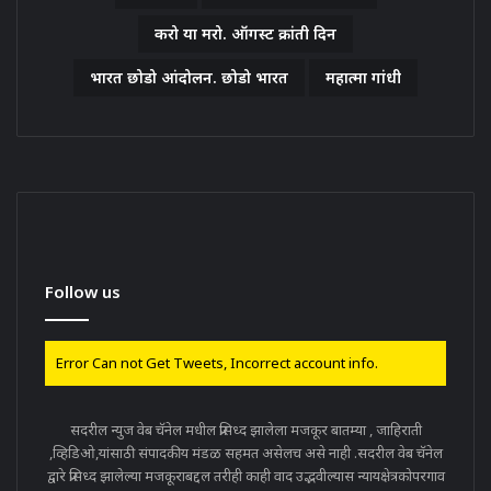
करो या मरो. ऑगस्ट क्रांती दिन
भारत छोडो आंदोलन. छोडो भारत
महात्मा गांधी
Follow us
Error Can not Get Tweets, Incorrect account info.
सदरील न्युज वेब चॅनेल मधील प्रसिध्द झालेला मजकूर बातम्या , जाहिराती
,व्हिडिओ,यांसाठी संपादकीय मंडळ सहमत असेलच असे नाही .सदरील वेब चॅनेल
द्वारे प्रसिध्द झालेल्या मजकूराबद्दल तरीही काही वाद उद्भवील्यास न्यायक्षेत्रकोपरगाव