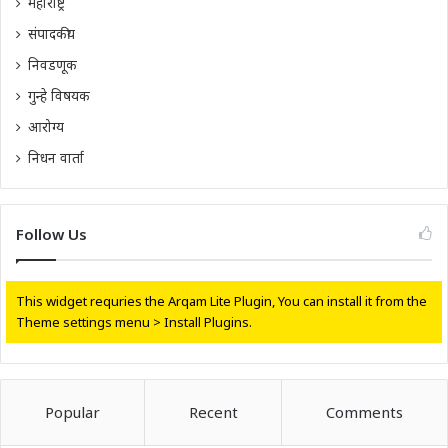
महाराष्ट्र
संपादकीय
निवडणूक
गुन्हे विषयक
आरोग्य
निधन वार्ता
Follow Us
This widget requries the Arqam Lite Plugin, You can install it from the
Theme settings menu > Install Plugins.
Popular
Recent
Comments