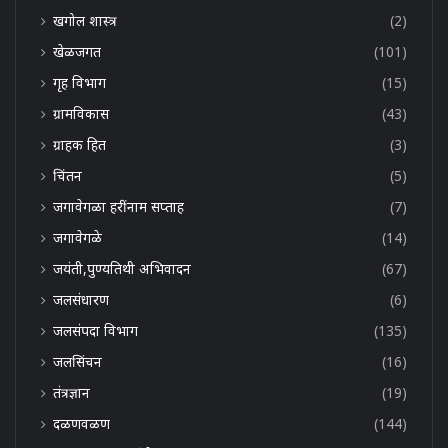
खगोल शास्त्र
(2)
खेळजगत
(101)
गृह विभाग
(15)
ग्रामविकास
(43)
ग्राहक हित
(3)
चिंतन
(5)
जगावेगळा हरींनाम सप्ताह
(7)
जगावेगळे
(14)
जयंती,पुण्यतिथी अभिवादन
(67)
जलसंधारण
(6)
जलसंपदा विभाग
(135)
जलसिंचन
(16)
तंत्रज्ञान
(19)
दळणवळण
(144)