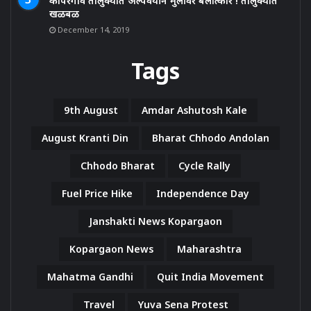
कोपरगाव तालुक्यात अल्पवयीन मुलींवर बलात्कार ! तालुक्यात
खळबळ
December 14, 2019
Tags
9th August
Amdar Ashutosh Kale
August Kranti Din
Bharat Chhodo Andolan
Chhodo Bharat
Cycle Rally
Fuel Price Hike
Independence Day
Janshakti News Kopargaon
Kopargaon News
Maharashtra
Mahatma Gandhi
Quit India Movement
Travel
Yuva Sena Protest