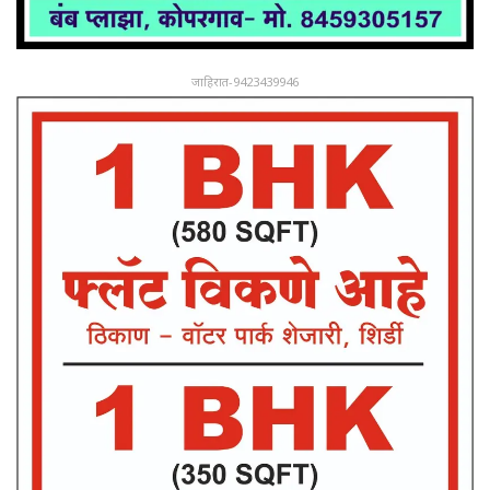
जाहिरात-9423439946