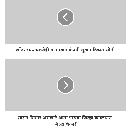
लॉक डाऊनमध्येही या गावात कंपनी सुरु,नागरिकांत भीती
श्वसन विकार असणारे आता पाठवा जिल्हा रुग्णालयात-
जिल्हाधिकारी