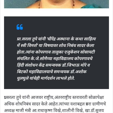
प्रा.सरला तुपे यांनी ‘धीरेंद्र अस्थाना के कथा साहित्य
में स्त्री विमर्श’ या विषयावर शोध निबंध सादर केला
होता.त्यांना कोपरगाव तालुका एजुकेशन सोसायटी
संचलित के.जे.सोमैय्या महाविद्यालय कोपरगावचे
हिंदी संशोधन केंद्र समन्वयक डॉ.जिभाऊ मोरे व
बिटको महाविद्यालयाचे समन्वयक डॉ.अशोक
धुलघुले यांचेही मार्गदर्शन लाभले होते.
प्रा.सरला तुपे यांनी आजवर राष्ट्रीय,अंतरराष्ट्रीय स्तरावरती सोळापेक्षा
अधिक शोधनिबंध सादर केले आहेत.त्यांच्या यशाबद्दल प्रवरा ग्रामीणचे
अध्यक्ष माजी मंत्री आ.राधाकृष्ण विखे,शालीनी विखे, खा.डॉ.सुजय