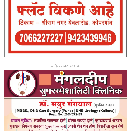
जाहिरात-9423439946