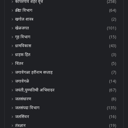
कोपरगाव शहर वृत्त
(258)
क्रीडा विभाग
(64)
खगोल शास्त्र
(2)
खेळजगत
(101)
गृह विभाग
(15)
ग्रामविकास
(43)
ग्राहक हित
(3)
चिंतन
(5)
जगावेगळा हरींनाम सप्ताह
(7)
जगावेगळे
(14)
जयंती,पुण्यतिथी अभिवादन
(67)
जलसंधारण
(6)
जलसंपदा विभाग
(135)
जलसिंचन
(16)
तंत्रज्ञान
(19)