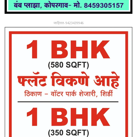
जाहिरात-9423439946