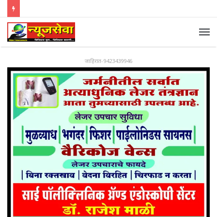
जाहिरात-9423439946