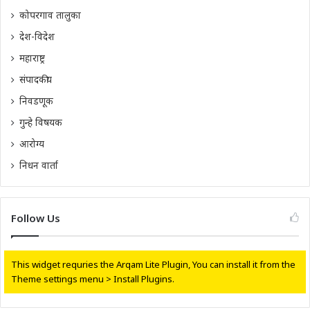
कोपरगाव तालुका
देश-विदेश
महाराष्ट्र
संपादकीय
निवडणूक
गुन्हे विषयक
आरोग्य
निधन वार्ता
Follow Us
This widget requries the Arqam Lite Plugin, You can install it from the
Theme settings menu > Install Plugins.