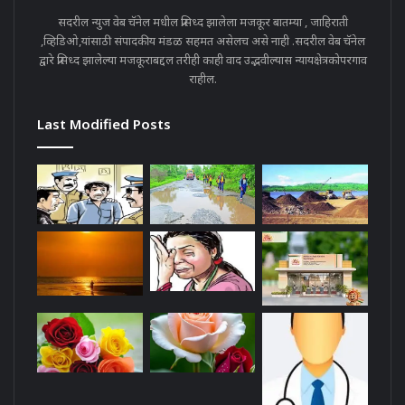
सदरील न्युज वेब चॅनेल मधील प्रसिध्द झालेला मजकूर बातम्या , जाहिराती
,व्हिडिओ,यांसाठी संपादकीय मंडळ सहमत असेलच असे नाही .सदरील वेब चॅनेल
द्वारे प्रसिध्द झालेल्या मजकूराबद्दल तरीही काही वाद उद्भवील्यास न्यायक्षेत्रकोपरगाव
राहील.
Last Modified Posts