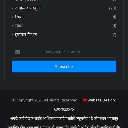
साहित्य व संस्कृती
(23)
सिंचन
(4)
स्पर्धा
(4)
हवामान विभाग
(7)
Enter
your
Email
address
© Copyright 2026, All Rights Reserved |
Website Design:
6304923545
अगदी कमी वेळात सर्वात आधिक वाचकांचे पसंतीचे 'न्यूजसेवा ' हे कोपरगाव शहरातून
कार्यन्वित होत असून याचे संपादक श्री. नानासाहेब जवरे हे आहेत. लोकप्रिय आणि खात्रीशीर