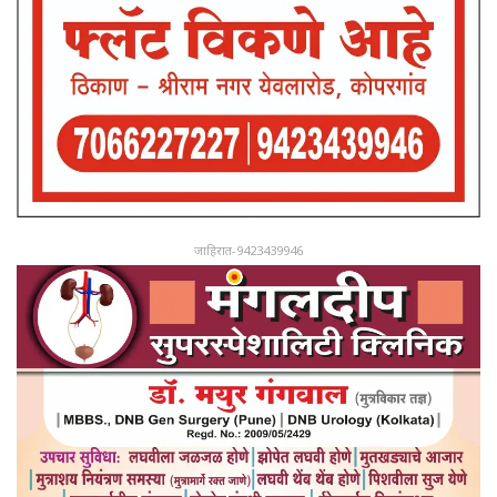
जाहिरात-9423439946