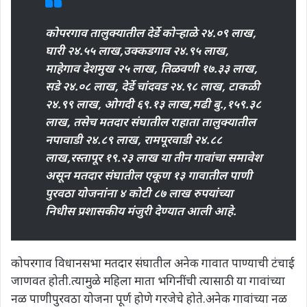
कोपरगाव तालुक्यातील देर्डे कोऱ्हाळे २४.०९ लाख,
घारी २४.५५ लाख,उक्कडगाव २४.९५ लाख,
माहेगाव देशमुख २५ लाख, तिळवणी १७.३३ लाख,
सडे २४.०८ लाख, देर्डे चांदवड २४.९८ लाख, टाकळी
२४.९९ लाख, ओगदी ६९.१३ लाख,मढी बु.,१५९.३८
लाख, तसेच मतदार संघातील राहाता तालुक्यातील
नपावाडी २४.८९ लाख, रामपूरवाडी २४.८८
लाख,रस्तापूर १९.२३ लाख या तीन गावांचा समावेश
असून मतदार संघातील एकूण १३ गावातील पाणी
पुरवठा योजनांना ४ कोटी ८७ लाख रुपयांच्या
निधीस प्रशासकीय मंजुरी देण्यात आली आहे.
कोपरगाव विधानसभा मतदार संघातील अनेक गावात पाण्याची टंचाई
जाणवत होती.त्यामुळे महिला माता भगिनींची त्यासाठी या गावांच्या
नळ पाणीपुरवठा योजना पूर्ण होणे गरजेचे होते.अनेक गावांच्या नळ