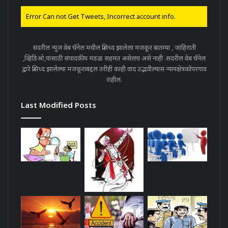
Error Can not Get Tweets, Incorrect account info.
सदरील न्युज वेब चॅनेल मधील प्रसिध्द झालेला मजकूर बातम्या , जाहिराती
,व्हिडिओ,यांसाठी संपादकीय मंडळ सहमत असेलच असे नाही .सदरील वेब चॅनेल
द्वारे प्रसिध्द झालेल्या मजकूराबद्दल तरीही काही वाद उद्भवील्यास न्यायक्षेत्रकोपरगाव
राहील.
Last Modified Posts