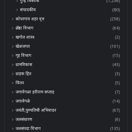
गुन्हे विषयक
(1,256)
संपादकीय
(80)
कोपरगाव शहर वृत्त
(258)
क्रीडा विभाग
(64)
खगोल शास्त्र
(2)
खेळजगत
(101)
गृह विभाग
(15)
ग्रामविकास
(43)
ग्राहक हित
(3)
चिंतन
(5)
जगावेगळा हरींनाम सप्ताह
(7)
जगावेगळे
(14)
जयंती,पुण्यतिथी अभिवादन
(67)
जलसंधारण
(6)
जलसंपदा विभाग
(135)