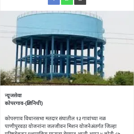
न्यूजसेवा
कोपरगाव-(प्रतिनिधी)
कोपरगाव विधानसभा मतदार संघातील १३ गावांच्या नळ
पाणीपुरवठा योजनांना जलजीवन मिशन योजनेअंतर्गत जिल्हा
परिषदेकडून प्रशासकिय मान्यता देण्यात आली असून ४ कोटी ८७