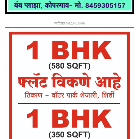
जाहिरात-9423439946