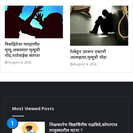
विवाहितेचा मारहाणीत
मृत्यू,अकस्मात मृत्यूची
रेल्वेतून उतरून एकाची
नोंद,नातेवाईक संतप्त!
आत्महत्या,मृत्यूची नोंद!
August 6, 2026
August 4, 2026
Most Viewed Posts
शिक्षकानेच विद्यार्थिनीस पळविले,कोपरगाव
तालुक्यातील घटना ?