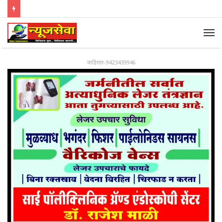
जाहिरात-9423439946