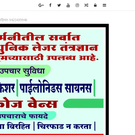
Random
Log
Sidebar
Article
In
ाहिरात-9423439946