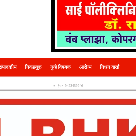
संपादकीय
निवडणूक
गुन्हे विषयक
आरोग्य
निधन वार्ता
जाहिरात-9423439946