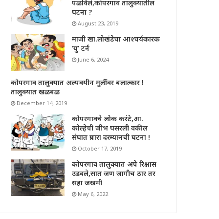
पळविले,कोपरगाव तालुक्यातील
घटना ?
August 23, 2019
माजी खा.लोखंडेचा आश्चर्यकारक
‘यु’ टर्न
June 6, 2024
कोपरगाव तालुक्यात अल्पवयीन मुलींवर बलात्कार !
तालुक्यात खळबळ
December 14, 2019
कोपरगावचे लोक करंटे,आ.
कोल्हेची जीभ घसरली वकील
संघात प्रचारा दरम्यानची घटना !
October 17, 2019
कोपरगाव तालुक्यात अपे रिक्षास
उडवले,सात जण जागीच ठार तर
सहा जखमी
May 6, 2022