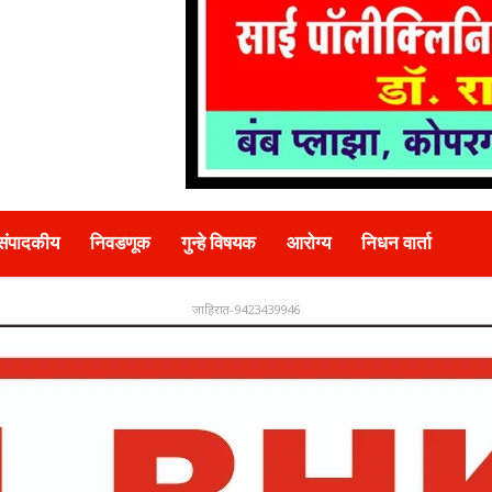
संपादकीय
निवडणूक
गुन्हे विषयक
आरोग्य
निधन वार्ता
जाहिरात-9423439946