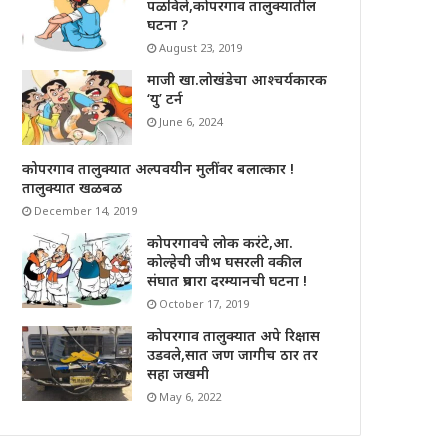
पळविले,कोपरगाव तालुक्यातील
घटना ?
August 23, 2019
माजी खा.लोखंडेचा आश्चर्यकारक
‘यु’ टर्न
June 6, 2024
कोपरगाव तालुक्यात अल्पवयीन मुलींवर बलात्कार !
तालुक्यात खळबळ
December 14, 2019
कोपरगावचे लोक करंटे,आ.
कोल्हेची जीभ घसरली वकील
संघात प्रचारा दरम्यानची घटना !
October 17, 2019
कोपरगाव तालुक्यात अपे रिक्षास
उडवले,सात जण जागीच ठार तर
सहा जखमी
May 6, 2022