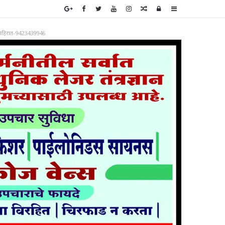
Random
Log
Sidebar
Article
In
ाहिरात-9423439946