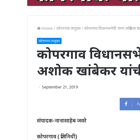
Home
/
कोपरगाव तालुका
/
कोपरगाव विधानसभेची जागा काँग्रेसला द
कोपरगाव तालुका
कोपरगाव विधानसभेची 
अशोक खांबेकर यां
September 21, 2019
F
संपादक-नानासाहेब जवरे
कोपरगाव ( प्रतिनिधी)