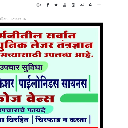
Random
Log
Sidebar
Article
In
ाहिरात-9423439946