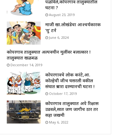
पळविले,कोपरगाव तालुक्यातील
घटना ?
August 23, 2019
माजी खा.लोखंडेचा आश्चर्यकारक
‘यु’ टर्न
June 6, 2024
कोपरगाव तालुक्यात अल्पवयीन मुलींवर बलात्कार !
तालुक्यात खळबळ
December 14, 2019
कोपरगावचे लोक करंटे,आ.
कोल्हेची जीभ घसरली वकील
संघात प्रचारा दरम्यानची घटना !
October 17, 2019
कोपरगाव तालुक्यात अपे रिक्षास
उडवले,सात जण जागीच ठार तर
सहा जखमी
May 6, 2022