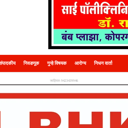
संपादकीय
निवडणूक
गुन्हे विषयक
आरोग्य
निधन वार्ता
जाहिरात-9423439946