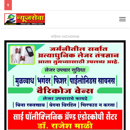
जाहिरात-9423439946