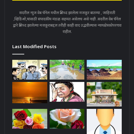
सदरील न्युज वेब चॅनेल मधील प्रसिध्द झालेला मजकूर बातम्या , जाहिराती
,व्हिडिओ,यांसाठी संपादकीय मंडळ सहमत असेलच असे नाही .सदरील वेब चॅनेल
द्वारे प्रसिध्द झालेल्या मजकूराबद्दल तरीही काही वाद उद्भवील्यास न्यायक्षेत्रकोपरगाव
राहील.
Last Modified Posts