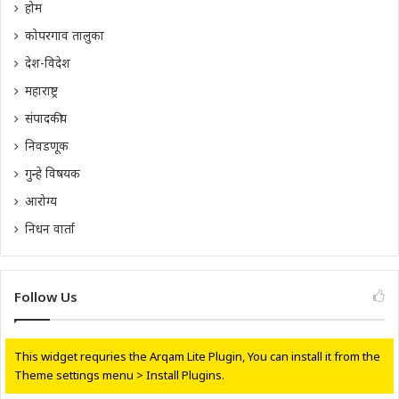
होम
कोपरगाव तालुका
देश-विदेश
महाराष्ट्र
संपादकीय
निवडणूक
गुन्हे विषयक
आरोग्य
निधन वार्ता
Follow Us
This widget requries the Arqam Lite Plugin, You can install it from the
Theme settings menu > Install Plugins.