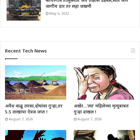
कोपरगाव तालुक्यात अपे रिक्षास उडवले,सात जण
जागीच ठार तर सहा जखमी
May 6, 2022
Recent Tech News
अवैध वाळू उपसा,दोघांवर गुन्हा,तर
अखेर…’त्या’ महिलेच्या मृत्यूबाबत
5.5 लाखांचा ऐवज जप्त !
गुन्हा दाखल !
August 7, 2026
August 7, 2026