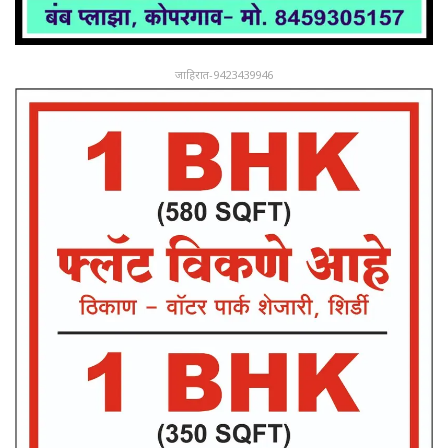
जाहिरात-9423439946