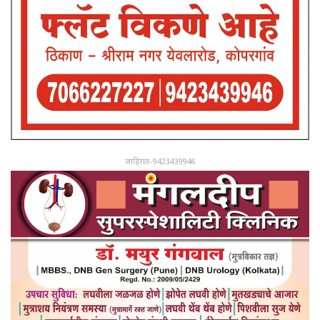
जाहिरात-9423439946