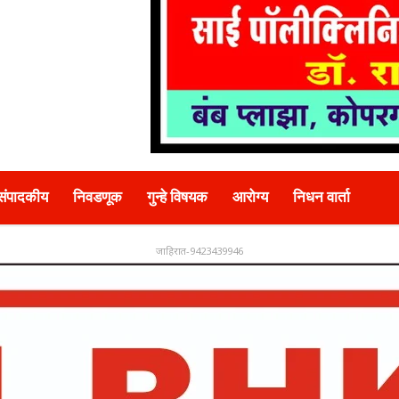
संपादकीय
निवडणूक
गुन्हे विषयक
आरोग्य
निधन वार्ता
जाहिरात-9423439946