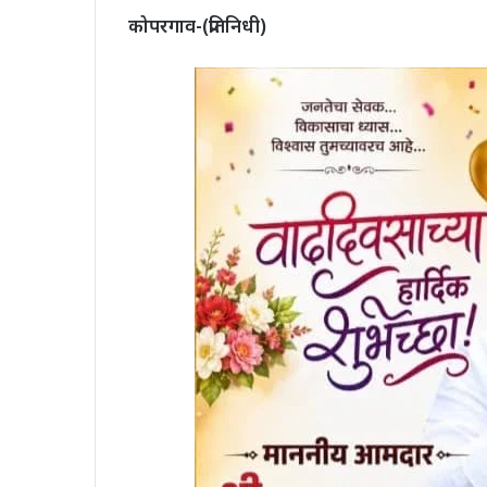
कोपरगाव-(प्रतिनिधी)