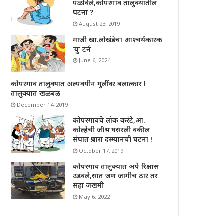
पळविले,कोपरगाव तालुक्यातील
घटना ?
August 23, 2019
माजी खा.लोखंडेचा आश्चर्यकारक
‘यु’ टर्न
June 6, 2024
कोपरगाव तालुक्यात अल्पवयीन मुलींवर बलात्कार !
तालुक्यात खळबळ
December 14, 2019
कोपरगावचे लोक करंटे,आ.
कोल्हेची जीभ घसरली वकील
संघात प्रचारा दरम्यानची घटना !
October 17, 2019
कोपरगाव तालुक्यात अपे रिक्षास
उडवले,सात जण जागीच ठार तर
सहा जखमी
May 6, 2022