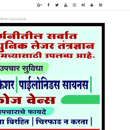
Random
Log
Sidebar
Article
In
ाहिरात-9423439946