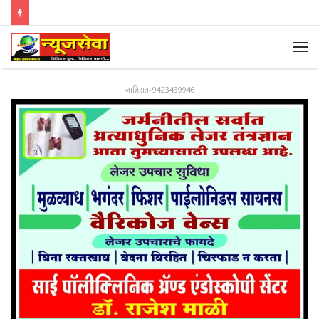
जाहिरात-9423439946