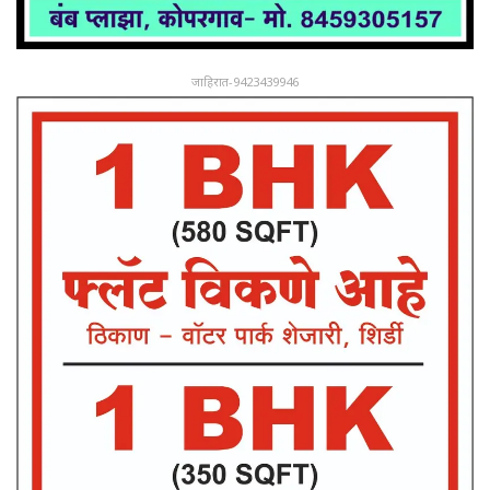
जाहिरात-9423439946