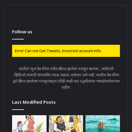
Follow us
Error Can not Get Tweets, Incorrect account info.
सदरील न्युज वेब चॅनेल मधील प्रसिध्द झालेला मजकूर बातम्या , जाहिराती
,व्हिडिओ,यांसाठी संपादकीय मंडळ सहमत असेलच असे नाही .सदरील वेब चॅनेल
द्वारे प्रसिध्द झालेल्या मजकूराबद्दल तरीही काही वाद उद्भवील्यास न्यायक्षेत्रकोपरगाव
राहील.
Last Modified Posts