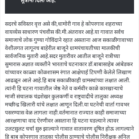
सूत्रांनी दिली आहे.
सदरचे सविस्तर वृत्त असे की,धामोरी गाव हे कोपरगाव शहराच्या
वायव्येस साधारण पंचवीस की.मी.अंतरावर आहे.या गावात सर्वच
समाजाचे लोक गुण्या गोविंदाने रहात असताना आज सकाळी गावाच्या
वेशीलगत लागूनच बाहेरील बाजूने ग्रामपंचायतीच्या मालकीची
सार्वजनिक मुतारी आहे.सदर मुतारीवर आतील बाजूने रात्रीच्या
सुमारास अज्ञात व्यक्तीने भारताचे घटनाकार डॉ.बाबासाहेब आंबेडकर
यांच्यावर काळ्या कोळशासम रंगात आक्षेपार्ह टिपणी केलेले लिखाण
आढळून आले आहे.हि बाब सकाळी काही ग्रामस्थांच्या लक्षात आली.
त्यांनी हि घटना गावातील जेष्ठ नेते व कर्मवीर काळे कारखान्याचे
माजी संचालक चंद्रशेखर कुलकर्णी व राष्ट्रवादीचे तालुका अध्यक्ष
मच्छीन्द्र खिलारी यांचे लक्षात आणून दिली.या घटनेची वार्ता गावभर
पसरण्यास वेळ लागला नाही.वर्तमानात राज्यात काही समाजाच्या
आरक्षणाचा वाद ऐरणीवर असताना हि घटना घडल्याने त्यावर
उलटसुलट चर्चा सुरु झाल्याने गावात वातावरण दूषित होऊ लागल्याने
हि बाब कोपरगाव तालुका पोलीस ठाण्याचे पोलीस निरीक्षक अनिल