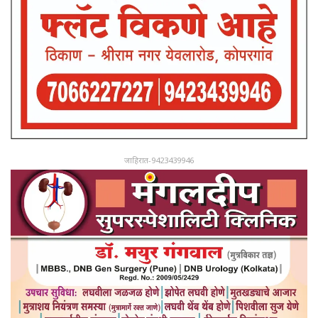
जाहिरात-9423439946