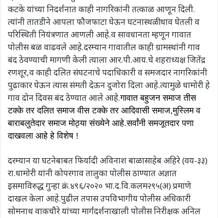
कटके यांच्या निदर्शनात काही नागरिकांनी तत्काळ आणून दिली.
त्यांनी तातडीने आपला फौजफाटा घेऊन घटनास्थळी धाव घेतली व
परिस्थिती नियंत्रणात आणली आहे.व सावधानता म्हणून गावात
पोलीस बळ वाढवले आहे.दरम्यान गावातील काही ग्रामस्थांनी गाव
बंद ठेवण्याची मागणी केली त्याला आर.पी.आय.चे शहराध्यक्ष जितेंद्र
रणशूर,व काही दलित संघटनाचे पदाधिकारी व समजदार नागरिकांनी
पुढाकार घेऊन त्यास संमती देऊन दुजोरा दिला आहे.त्यामुळे धामोरी हे
गाव दोन दिवस बंद ठेण्यात आले आहे.
गावात बहुजन समाज तीस
टक्के तर दलित समाज वीस टक्के तर आदिवासी समाज,मुस्लिम व
बाराबलुतेदार समाज मोठ्या संख्येने आहे.सर्वांनी समजूतदार पणा
दाखवला आहे हे विशेष !
दरम्यान या घटनेबाबत फिर्यादी अविनाश बाळासाहेब अहिरे (वय-३३)
रा.धामोरी यांनी कोपरगाव तालुका पोलीस ठाण्यात अज्ञात
इसमाविरुद्ध गुन्हा क्रं.४९६/२०२० भा.द.वि.कलम२९५(अ) प्रमाणे
दाखल केला आहे.पुढील तपास उपविभागीय पोलीस अधिकारी
सोमनाथ वाकचौरे यांच्या मार्गदर्शनाखाली पोलीस निरीक्षक अनिल