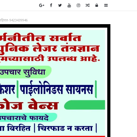
Random
Log
Sidebar
Article
In
ाहिरात-9423439946