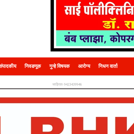
संपादकीय
निवडणूक
गुन्हे विषयक
आरोग्य
निधन वार्ता
जाहिरात-9423439946