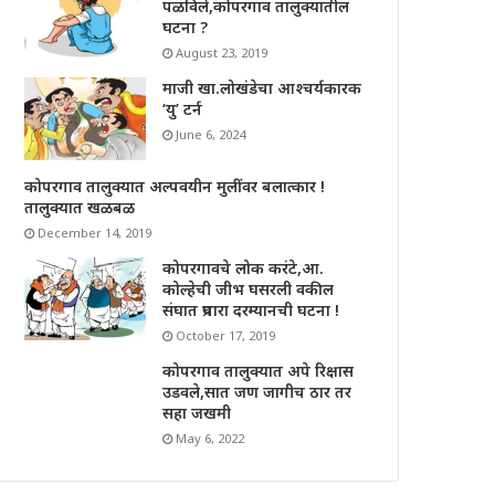
पळविले,कोपरगाव तालुक्यातील
घटना ?
August 23, 2019
माजी खा.लोखंडेचा आश्चर्यकारक
‘यु’ टर्न
June 6, 2024
कोपरगाव तालुक्यात अल्पवयीन मुलींवर बलात्कार !
तालुक्यात खळबळ
December 14, 2019
कोपरगावचे लोक करंटे,आ.
कोल्हेची जीभ घसरली वकील
संघात प्रचारा दरम्यानची घटना !
October 17, 2019
कोपरगाव तालुक्यात अपे रिक्षास
उडवले,सात जण जागीच ठार तर
सहा जखमी
May 6, 2022