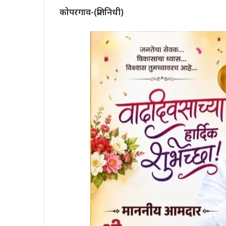
कोपरगाव-(प्रतिनिधी)