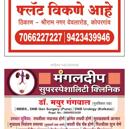
जाहिरात-9423439946