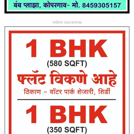
जाहिरात-9423439946