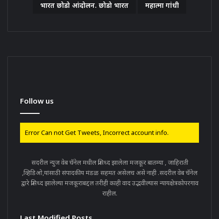
भारत छोडो आंदोलन. छोडो भारत
महात्मा गांधी
Follow us
Error Can not Get Tweets, Incorrect account info.
सदरील न्युज वेब चॅनेल मधील प्रसिध्द झालेला मजकूर बातम्या , जाहिराती
,व्हिडिओ,यांसाठी संपादकीय मंडळ सहमत असेलच असे नाही .सदरील वेब चॅनेल
द्वारे प्रसिध्द झालेल्या मजकूराबद्दल तरीही काही वाद उद्भवील्यास न्यायक्षेत्रकोपरगाव
राहील.
Last Modified Posts