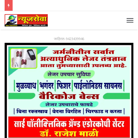
जाहिरात-9423439946