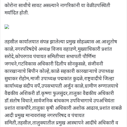
कोरोना साथीचे सावट असल्याने नागरिकांनी या वेळी उपस्थिती
मर्यादित होती.
तहसील कार्यालयात संपन्न झालेल्या प्रमुख सोहळ्यास आ.आशुतोष
काळे,नगरपरिषदेचे अध्यक्ष विजय वहाडणे,मुख्याधिकारी प्रशांत
सरोदे,कोपरगाव पंचायत समितीच्या सभापती पौर्णिमा
जगधने,गटविकास अधिकारी दिलीप सोनकुसळे, संजीवनी
कारखान्याचे बिपीन कोल्हे,काळे सहकारी कारखान्याचे उपाध्यक्ष
सुधाकर रोहोम,माजी उपाध्यक्ष पद्मकांत कुदळे,राष्ट्रवादीचे जिल्हा
कार्याध्यक्ष संदीप वर्पे,उपसभापती अर्जुन काळे,ग्रामीण रुग्णालयाचे
वैद्यकीय अशिकरी डॉ.कृष्णा फुलसुंदर,तालुका वैद्यकीय अधिकारी
डॉ.संतोष विधाते,सार्वजनिक बांधकाम उपविभागाचे उपअभियंता
प्रशांत वाकचौरे,तालुका कृषी अधिकारी अशोक आढाव,प्रशांत वाबळे
आदी प्रमुख मान्यवरांसह नगरपरिषद व पंचायत
समिती,तहसील,तालुक्यातील प्रमुख आस्थापने आदींचे अधिकारी व