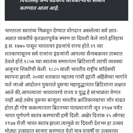
विधातेसह अन्य वैद्यकीय अधिकाऱ्यांचा सत्कार
करण्यात आला आहे.
भारताला स्वातंत्र्य मिळवून देण्यात योगदान असलेल्या सर्व ज्ञात-
अज्ञात व्यक्तींचे कृतज्ञतापूर्वक स्मरण या दिवशी केले जाते.इतिहास
इ.स. १७७० पासून भारतावर इंग्रजांचे राज्य होते.१९ व्या
शतकापासूनच सर्व राजांना इंग्रजांनी आपल्या सैन्यबळावर ताब्यात
ठेवले होते.१८५७ च्या स्वातंत्र्य समरानंतर ब्रिटिशांनी त्यांची व्यवस्था
अजूनच शिस्तीची केली. १८८५ साली भारतीय राष्ट्रीय काँग्रेसची
स्थापना झाली. २०व्या शतकात महात्मा गांधी ह्यांनी अहिंसेच्या मार्गाने
चले जाओ आंदोलन पुकारले दुसऱ्या महायुद्धानंतर ब्रिटिशांना लक्षात
आले की,आपल्याला भारतावरचे राज्य व युद्ध हे सांभाळता येणार
नाही आहे.तसेच दुसऱ्या बाजूला भारतीय क्रांतिकारकांचा जोर वाढत
होता.ही गोष्ट कळल्यानंतर ब्रिटनच्या पंतप्रधानांनी जून १९४७ पर्यंत
भारत पूर्णपणे स्वतंत्र करण्याची हमी दिली. अखेर दिनांक १५ ऑगस्ट
१९४७ रोजी भारत स्वतंत्र झाला.त्यामुळे या दिवशी देशभर हा उत्सव
मोठ्या उत्साहात साजरा करण्यात येतो मात्र यावर्षी या उत्सवावर