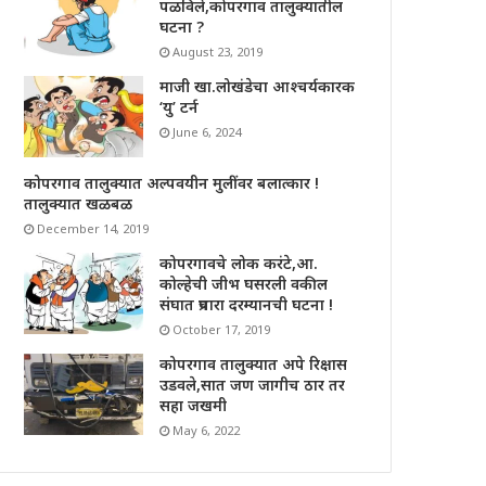
पळविले,कोपरगाव तालुक्यातील
घटना ?
August 23, 2019
माजी खा.लोखंडेचा आश्चर्यकारक
‘यु’ टर्न
June 6, 2024
कोपरगाव तालुक्यात अल्पवयीन मुलींवर बलात्कार !
तालुक्यात खळबळ
December 14, 2019
कोपरगावचे लोक करंटे,आ.
कोल्हेची जीभ घसरली वकील
संघात प्रचारा दरम्यानची घटना !
October 17, 2019
कोपरगाव तालुक्यात अपे रिक्षास
उडवले,सात जण जागीच ठार तर
सहा जखमी
May 6, 2022