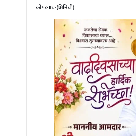
कोपरगाव-(प्रतिनिधी)