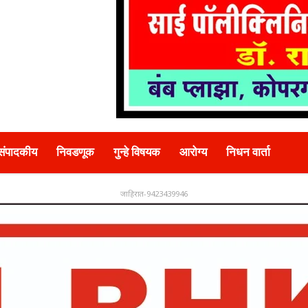
संपादकीय
निवडणूक
गुन्हे विषयक
आरोग्य
निधन वार्ता
जाहिरात-9423439946