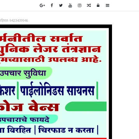
Random
Log
Sidebar
Article
In
ाहिरात-9423439946