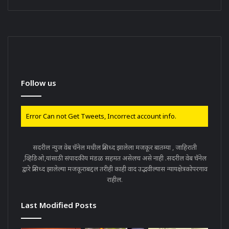
Follow us
Error Can not Get Tweets, Incorrect account info.
सदरील न्युज वेब चॅनेल मधील प्रसिध्द झालेला मजकूर बातम्या , जाहिराती
,व्हिडिओ,यांसाठी संपादकीय मंडळ सहमत असेलच असे नाही .सदरील वेब चॅनेल
द्वारे प्रसिध्द झालेल्या मजकूराबद्दल तरीही काही वाद उद्भवील्यास न्यायक्षेत्रकोपरगाव
राहील.
Last Modified Posts