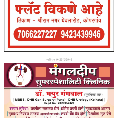
जाहिरात-9423439946