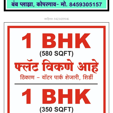
जाहिरात-9423439946