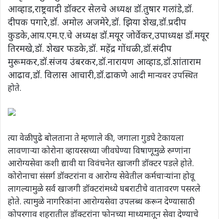
आव्हाड
,
राष्ट्रवादी डॉक्टर सेलचे अध्यक्ष डॉ.तुषार गलांडे
,
डॉ.
दीपक पगारे,डॉ. अमोल अजमेरे,डॉ. झिया शेख,डॉ.प्रदीप
कुडके,आय.एम.ए.चे अध्यक्ष डॉ.मयूर जोर्वेकर
,
उपाध्यक्ष डॉ.मयूर
तिरमखे
,
डॉ. शेखर फडके
,
डॉ. महेंद्र गोंधळी
,
डॉ.संदीप
मुरूमकर
,
डॉ.संजय उंबरकर
,
डॉ.नारायण आव्हाड,डॉ.शांताराम
आढाव
,
डॉ. विलास आचारी,डॉ.ढाकणे
आदी मान्यवर उपस्थित
होते.
त्या वेळी पुढे बोलताना ते म्हणाले की, जगाला गुडघे टेकायला
लावणाऱ्या कोरोना व्हायरसच्या जीवघेण्या विषाणूमुळे रुग्णांना
आरोग्यसेवा कशी द्यावी या विवंचनेत खाजगी डॉक्टर पडले होते.
कोरोनाचा संसर्ग डॉक्टरांना व आरोग्य सेवेतील कर्मचाऱ्यांना होवू
लागल्यामुळे सर्व खाजगी डॉक्टरांमध्ये घबराटीचे वातावरण पसरले
होते. त्यामुळे नागरिकांना आरोग्यसेवा उपलब्ध करून देण्यासाठी
कोपरगाव शहरातील डॉक्टरांना फोनच्या माध्यमातून सेवा देण्याचे