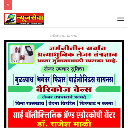
जाहिरात-9423439946