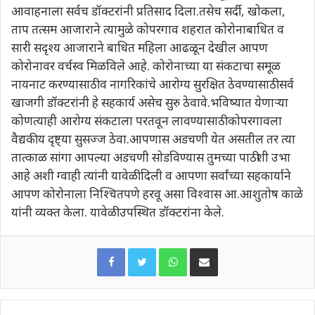
आवाहनाला सर्वच डॉक्टरांनी प्रतिसाद दिला.तसेच सर्दी, खोकला,
ताप तत्सम आजाराने त्यामुळे कोपरगाव शहरात कोरोनाबाधित व
सारी सदृश्य आजाराने बाधित महिला आढळून देखील आपण
कोरोनावर वर्चस्व मिळविले आहे. कोरोनाच्या या संकटाचा समूळ
नायनाट करण्यासाठी व नागरिकांचे आरोग्य सुरक्षित ठेवण्यासाठी सर्व
खाजगी डॉक्टरांनी हे सहकार्य असेच सुरु ठेवावे.भविष्यात येणाऱ्या
कोणत्याही आरोग्य संकटाला परतवून लावण्यासाठी कोपरगावला
वैद्यकीय दृष्ट्या सुसज्ज ठेवा.आपणास अडचणी येत असतील तर त्या
तात्काळ सांगा आपल्या अडचणी सोडविण्यास तुमच्या पाठीशी उभा
आहे अशी ग्वाही त्यांनी यावेळी दिली व आपणा सर्वांच्या सहकार्याने
आपण कोरोनाला निश्चितपणे हरवू असा विश्वास आ.आशुतोष काळे
यांनी व्यक्त केला. यावेळी उपस्थित डॉक्टरांना केले.
WhatsApp
Share via Email