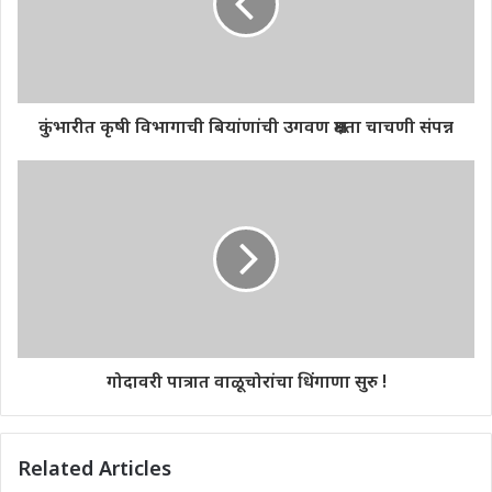
कुंभारीत कृषी विभागाची बियांणांची उगवण क्षमता चाचणी संपन्न
गोदावरी पात्रात वाळूचोरांचा धिंगाणा सुरु !
Related Articles