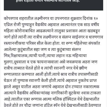
हजर राहाता येणार नसल्याचे सांगितले आहे.
कोपरगाव शहरातील लक्ष्मीनगर या उपनगरात शुक्रवार दिनांक १०
एप्रिल रोजी पुण्याहून वैद्यकीय अहवाल आल्यानंतर एक साठ वर्षीय
महिला कोरोनाबाधित आढळल्याने तालुका प्रशासन आता खडबडून
जागे होते त्यांनी त्या रात्रीच लक्ष्मीनगर व संलग्न साईनगर व धारणगाव
रस्त्यानजीकचा परिसर सील केला होता. या रुग्ण महिलेच्या संपर्कात
आलेल्या कुटुंबातील सहा जण व त्या कुटुंबाच्या संलग्न
मित्र,रिक्षाचालक,त्याची पत्नी,त्याचा लहान नऊ महिन्याचा
मुलगा,दूधवाला व एक फायनान्सवाला असे जवळपास अठरा जण
रात्रीच ताब्यात घेतले होते व त्यांची रवानगी नगर येथे ग्रामीण
रुग्णालयात करण्यात आली होती.त्याचे स्राव रात्रीच तपासणीसाठी
घेऊन तो पुण्यास रवानगी केली होती.त्यांचे अहवाल नुकतेच प्राप्त
झाले असून यातील अठरा जणांचे अहवाल दोन टप्प्यात नकारात्मक
आल्याने वैद्यकीय अधिकाऱ्यांसह नागरिकांनी सुटकेचा श्वास टाकला
आहे.त्यातील एका रुग्णास आत्मा मलिक हॉस्पिटल येथे देखभालीत
ठेवले होते तर चौदा जणांना हॉटेल स्पॅन येथे देखभालीसाठी ठेवण्यात