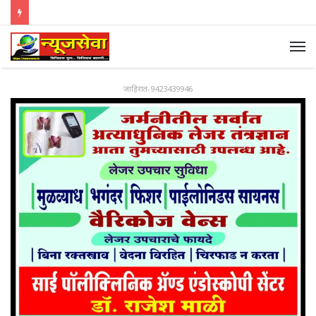
जाहिरात-9423439946