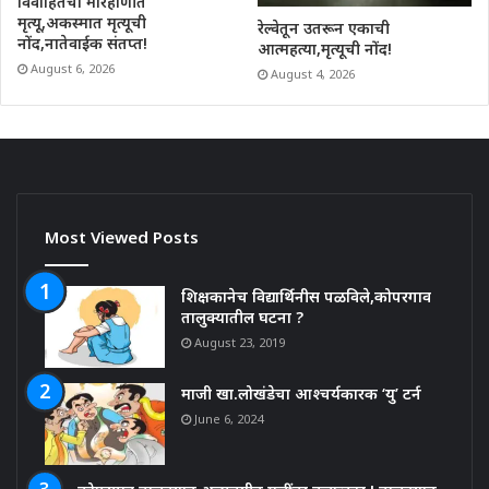
विवाहितेचा मारहाणीत
मृत्यू,अकस्मात मृत्यूची
रेल्वेतून उतरून एकाची
नोंद,नातेवाईक संतप्त!
आत्महत्या,मृत्यूची नोंद!
August 6, 2026
August 4, 2026
Most Viewed Posts
शिक्षकानेच विद्यार्थिनीस पळविले,कोपरगाव
तालुक्यातील घटना ?
August 23, 2019
माजी खा.लोखंडेचा आश्चर्यकारक ‘यु’ टर्न
June 6, 2024