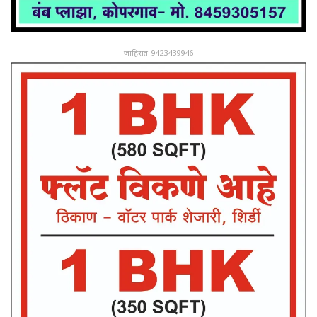
जाहिरात-9423439946