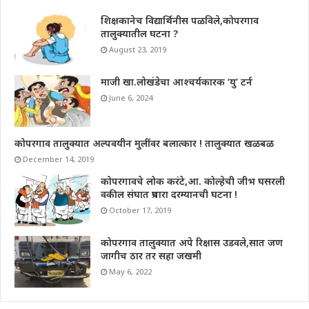
शिक्षकानेच विद्यार्थिनीस पळविले,कोपरगाव
तालुक्यातील घटना ?
August 23, 2019
माजी खा.लोखंडेचा आश्चर्यकारक ‘यु’ टर्न
June 6, 2024
कोपरगाव तालुक्यात अल्पवयीन मुलींवर बलात्कार ! तालुक्यात खळबळ
December 14, 2019
कोपरगावचे लोक करंटे,आ. कोल्हेची जीभ घसरली
वकील संघात प्रचारा दरम्यानची घटना !
October 17, 2019
कोपरगाव तालुक्यात अपे रिक्षास उडवले,सात जण
जागीच ठार तर सहा जखमी
May 6, 2022