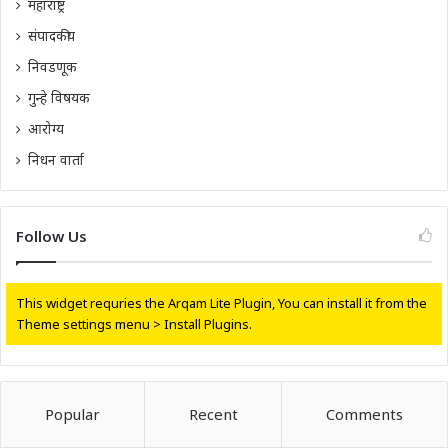
महाराष्ट्र
संपादकीय
निवडणूक
गुन्हे विषयक
आरोग्य
निधन वार्ता
Follow Us
This widget requries the Arqam Lite Plugin, You can install it from the
Theme settings menu > Install Plugins.
Popular
Recent
Comments