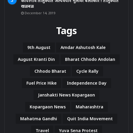
कोपरगाव तालुक्यात अल्पवयीन मुलींवर बलात्कार ! तालुक्यात
खळबळ
December 14, 2019
Tags
9th August
Amdar Ashutosh Kale
August Kranti Din
Bharat Chhodo Andolan
Chhodo Bharat
Cycle Rally
Fuel Price Hike
Independence Day
Janshakti News Kopargaon
Kopargaon News
Maharashtra
Mahatma Gandhi
Quit India Movement
Travel
Yuva Sena Protest