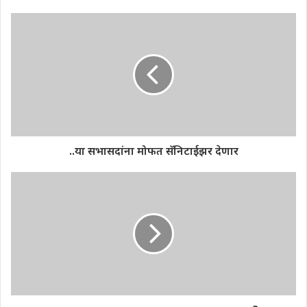
..या सभासदांना मोफत सॅनिटाईझर देणार