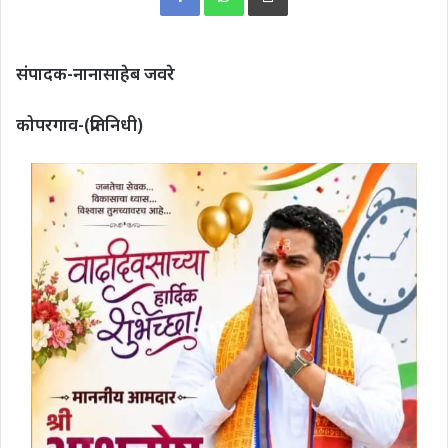
संपादक-नानासाहेब जवरे
कोपरगाव-(प्रतिनिधी)