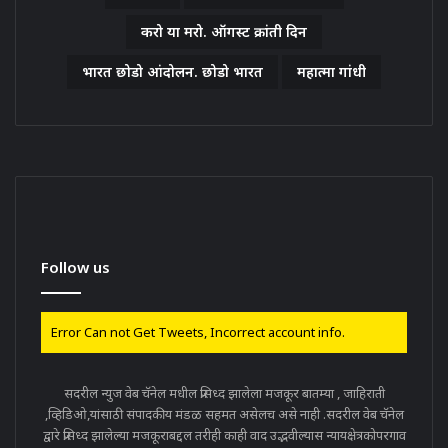
करो या मरो. ऑगस्ट क्रांती दिन
भारत छोडो आंदोलन. छोडो भारत
महात्मा गांधी
Follow us
Error Can not Get Tweets, Incorrect account info.
सदरील न्युज वेब चॅनेल मधील प्रसिध्द झालेला मजकूर बातम्या , जाहिराती
,व्हिडिओ,यांसाठी संपादकीय मंडळ सहमत असेलच असे नाही .सदरील वेब चॅनेल
द्वारे प्रसिध्द झालेल्या मजकूराबद्दल तरीही काही वाद उद्भवील्यास न्यायक्षेत्रकोपरगाव