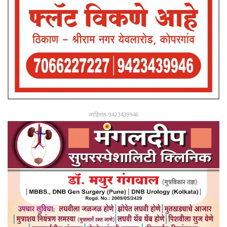
जाहिरात-9423439946