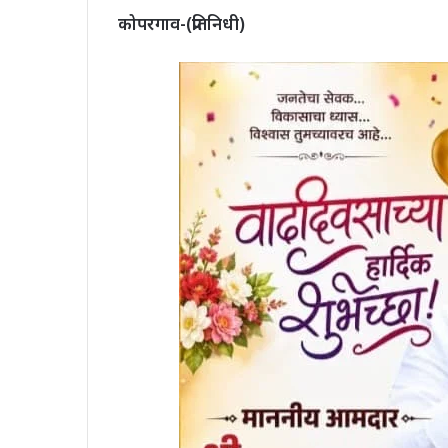
कोपरगाव-(प्रतिनिधी)