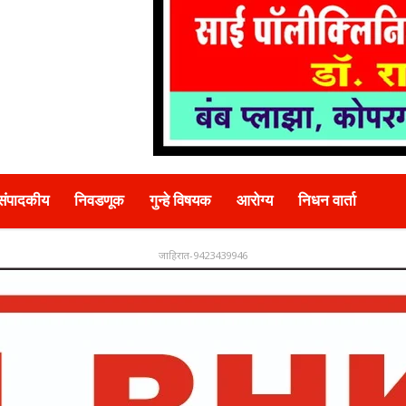
संपादकीय
निवडणूक
गुन्हे विषयक
आरोग्य
निधन वार्ता
जाहिरात-9423439946