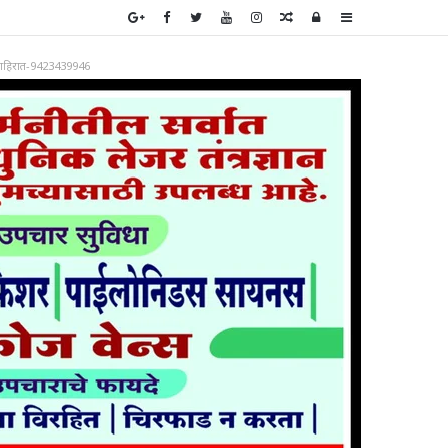
Random
Log
Sidebar
Article
In
ाहिरात-9423439946