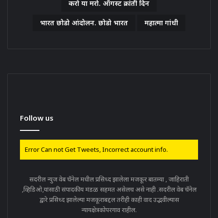
करो या मरो. ऑगस्ट क्रांती दिन
भारत छोडो आंदोलन. छोडो भारत
महात्मा गांधी
Follow us
Error Can not Get Tweets, Incorrect account info.
सदरील न्युज वेब चॅनेल मधील प्रसिध्द झालेला मजकूर बातम्या , जाहिराती
,व्हिडिओ,यांसाठी संपादकीय मंडळ सहमत असेलच असे नाही .सदरील वेब चॅनेल
द्वारे प्रसिध्द झालेल्या मजकूराबद्दल तरीही काही वाद उद्भवील्यास
न्यायक्षेत्रकोपरगाव राहील.