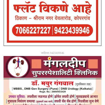
जाहिरात-9423439946