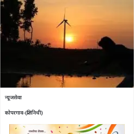
न्यूजसेवा
कोपरगाव-(प्रतिनिधी)