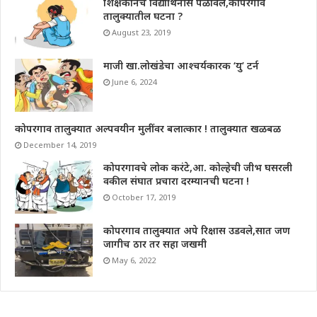
शिक्षकानेच विद्यार्थिनीस पळविले,कोपरगाव
तालुक्यातील घटना ?
August 23, 2019
माजी खा.लोखंडेचा आश्चर्यकारक ‘यु’ टर्न
June 6, 2024
कोपरगाव तालुक्यात अल्पवयीन मुलींवर बलात्कार ! तालुक्यात खळबळ
December 14, 2019
कोपरगावचे लोक करंटे,आ. कोल्हेची जीभ घसरली
वकील संघात प्रचारा दरम्यानची घटना !
October 17, 2019
कोपरगाव तालुक्यात अपे रिक्षास उडवले,सात जण
जागीच ठार तर सहा जखमी
May 6, 2022