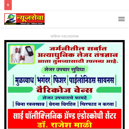
जाहिरात-9423439946