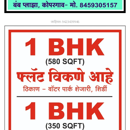
जाहिरात-9423439946