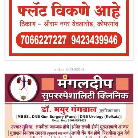
जाहिरात-9423439946