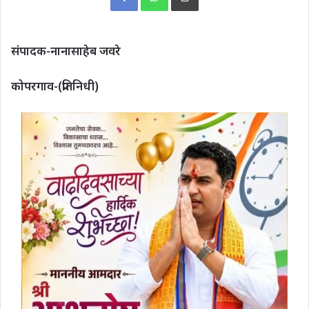
संपादक-नानासाहेब जवरे
कोपरगाव-(प्रतिनिधी)