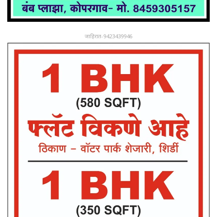
जाहिरात-9423439946