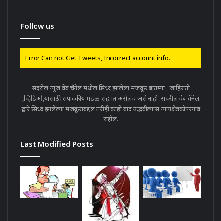
Follow us
Error Can not Get Tweets, Incorrect account info.
सदरील न्युज वेब चॅनेल मधील प्रसिध्द झालेला मजकूर बातम्या , जाहिराती
,व्हिडिओ,यांसाठी संपादकीय मंडळ सहमत असेलच असे नाही .सदरील वेब चॅनेल
द्वारे प्रसिध्द झालेल्या मजकूराबद्दल तरीही काही वाद उद्भवील्यास न्यायक्षेत्रकोपरगाव
राहील.
Last Modified Posts