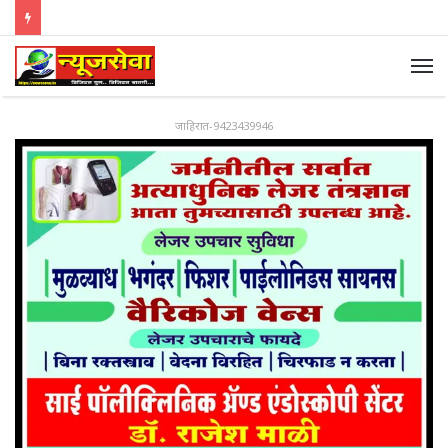
जाहिरात-9423439946