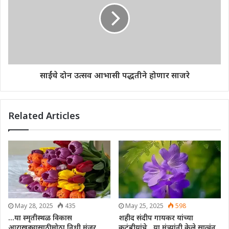
साईंचे दोन उत्सव आभासी पद्धतीने होणार साजरे
Related Articles
May 28, 2025
435
May 25, 2025
598
…या स्मृतीस्थळ विकास
शहीद संदीप गायकर यांच्या
आराखड्यासाठी मोठा निधी मंजूर
कुटुंबीयांचे…या मंत्र्यांनी केले सात्वंन