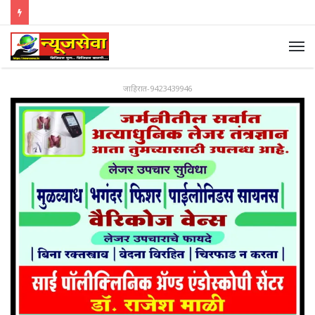
जाहिरात-9423439946