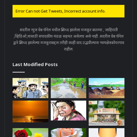
Error Can not Get Tweets, Incorrect account info.
सदरील न्युज वेब चॅनेल मधील प्रसिध्द झालेला मजकूर बातम्या , जाहिराती
,व्हिडिओ,यांसाठी संपादकीय मंडळ सहमत असेलच असे नाही .सदरील वेब चॅनेल
द्वारे प्रसिध्द झालेल्या मजकूराबद्दल तरीही काही वाद उद्भवील्यास न्यायक्षेत्रकोपरगाव
राहील.
Last Modified Posts