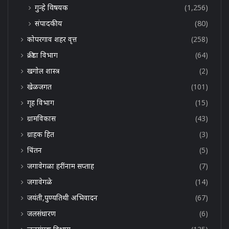
गुन्हे विषयक
(1,256)
संपादकीय
(80)
कोपरगाव शहर वृत्त
(258)
क्रीडा विभाग
(64)
खगोल शास्त्र
(2)
खेळजगत
(101)
गृह विभाग
(15)
ग्रामविकास
(43)
ग्राहक हित
(3)
चिंतन
(5)
जगावेगळा हरींनाम सप्ताह
(7)
जगावेगळे
(14)
जयंती,पुण्यतिथी अभिवादन
(67)
जलसंधारण
(6)