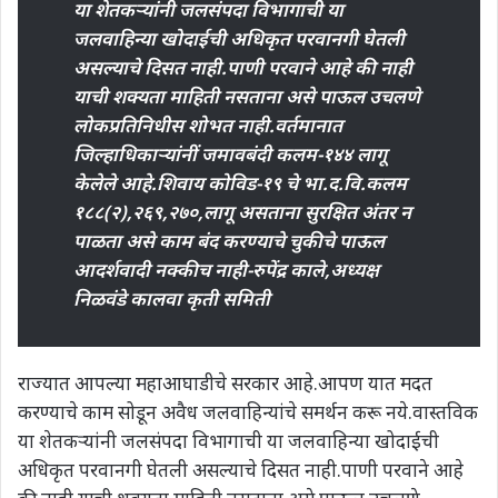
या शेतकऱ्यांनी जलसंपदा विभागाची या
जलवाहिन्या खोदाईची अधिकृत परवानगी घेतली
असल्याचे दिसत नाही.पाणी परवाने आहे की नाही
याची शक्यता माहिती नसताना असे पाऊल उचलणे
लोकप्रतिनिधीस शोभत नाही.वर्तमानात
जिल्हाधिकाऱ्यांनीं जमावबंदी कलम-१४४ लागू
केलेले आहे.शिवाय कोविड-१९ चे भा.द.वि.कलम
१८८(२),२६९,२७०,लागू असताना सुरक्षित अंतर न
पाळता असे काम बंद करण्याचे चुकीचे पाऊल
आदर्शवादी नक्कीच नाही-रुपेंद्र काले,अध्यक्ष
निळवंडे कालवा कृती समिती
राज्यात आपल्या महाआघाडीचे सरकार आहे.आपण यात मदत
करण्याचे काम सोडून अवैध जलवाहिन्यांचे समर्थन करू नये.वास्तविक
या शेतकऱ्यांनी जलसंपदा विभागाची या जलवाहिन्या खोदाईची
अधिकृत परवानगी घेतली असल्याचे दिसत नाही.पाणी परवाने आहे