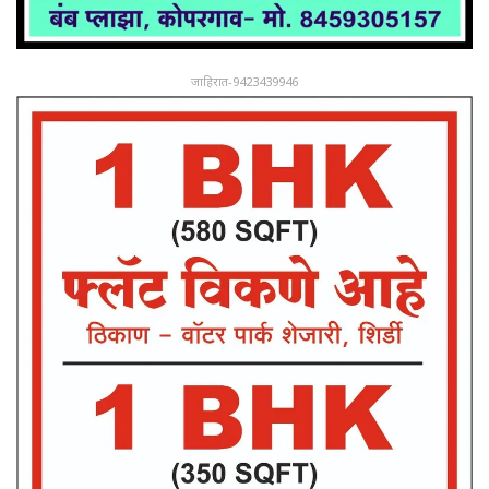
जाहिरात-9423439946