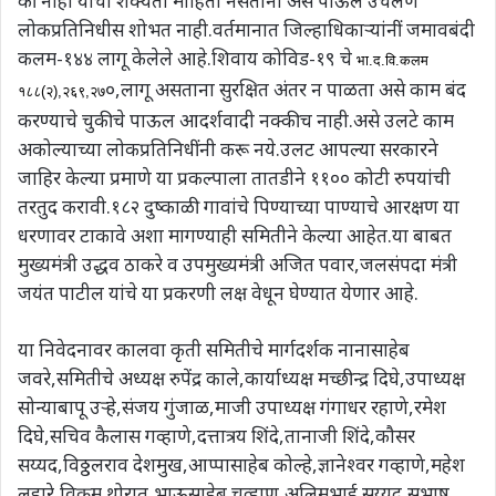
की नाही याची शक्यता माहिती नसताना असे पाऊल उचलणे
लोकप्रतिनिधीस शोभत नाही.वर्तमानात जिल्हाधिकाऱ्यांनीं जमावबंदी
कलम-१४४ लागू केलेले आहे.शिवाय कोविड-१९ चे
भा.द.वि.कलम
०,लागू असताना सुरक्षित अंतर न पाळता असे काम बंद
१८८(२),२६९,२७
करण्याचे चुकीचे पाऊल आदर्शवादी नक्कीच नाही.असे उलटे काम
अकोल्याच्या लोकप्रतिनिधींनी करू नये.उलट आपल्या सरकारने
जाहिर केल्या प्रमाणे या प्रकल्पाला तातडीने ११०० कोटी रुपयांची
तरतुद करावी.१८२ दुष्काळी गावांचे पिण्याच्या पाण्याचे आरक्षण या
धरणावर टाकावे अशा मागण्याही समितीने केल्या आहेत.या बाबत
मुख्यमंत्री उद्धव ठाकरे व उपमुख्यमंत्री अजित पवार,जलसंपदा मंत्री
जयंत पाटील यांचे या प्रकरणी लक्ष वेधून घेण्यात येणार आहे.
या निवेदनावर कालवा कृती समितीचे मार्गदर्शक नानासाहेब
जवरे,समितीचे अध्यक्ष रुपेंद्र काले,कार्याध्यक्ष मच्छीन्द्र दिघे,उपाध्यक्ष
सोन्याबापू उऱ्हे,संजय गुंजाळ,माजी उपाध्यक्ष गंगाधर रहाणे,रमेश
दिघे,सचिव कैलास गव्हाणे,दत्तात्रय शिंदे,तानाजी शिंदे,कौसर
सय्यद,विठ्ठलराव देशमुख,आप्पासाहेब कोल्हे,ज्ञानेश्वर गव्हाणे,महेश
लहारे,विक्रम थोरात,भाऊसाहेब चव्हाण,अलिमभाई सय्यद,सुभाष