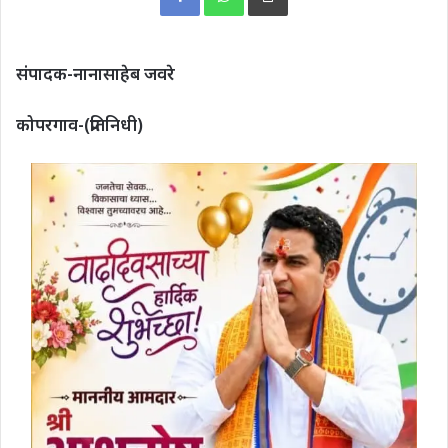
संपादक-नानासाहेब जवरे
कोपरगाव-(प्रतिनिधी)