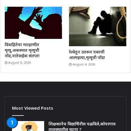
विवाहितेचा मारहाणीत
मृत्यू,अकस्मात मृत्यूची
रेल्वेतून उतरून एकाची
नोंद,नातेवाईक संतप्त!
आत्महत्या,मृत्यूची नोंद!
August 6, 2026
August 4, 2026
Most Viewed Posts
शिक्षकानेच विद्यार्थिनीस पळविले,कोपरगाव
तालुक्यातील घटना ?