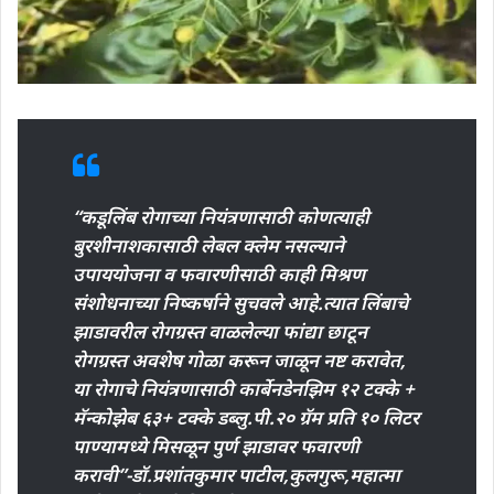
“कडूलिंब रोगाच्या नियंत्रणासाठी कोणत्याही
बुरशीनाशकासाठी लेबल क्लेम नसल्याने
उपाययोजना व फवारणीसाठी काही मिश्रण
संशोधनाच्या निष्कर्षाने सुचवले आहे.त्यात लिंबाचे
झाडावरील रोगग्रस्त वाळलेल्या फांद्या छाटून
रोगग्रस्त अवशेष गोळा करून जाळून नष्ट करावेत,
या रोगाचे नियंत्रणासाठी कार्बेनडेनझिम १२ टक्के +
मॅन्कोझेब ६३+ टक्के डब्लु.पी.२० ग्रॅम प्रति १० लिटर
पाण्यामध्ये मिसळून पुर्ण झाडावर फवारणी
करावी”-डॉ.प्रशांतकुमार पाटील,कुलगुरू,महात्मा