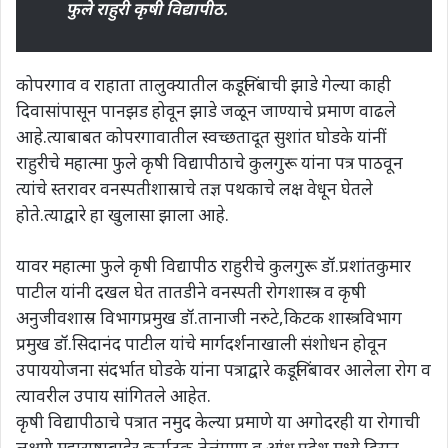
फुले राहुरी कृषी विद्यापीठ.
कोपरगाव व राहाता तालुक्यातील कडूलिंबाची झाडे गेल्या काही
दिवासांपासून पानझड होवून झाडे जळून जाण्याचे प्रमाण वाढले
आहे.त्याबाबत कोपरगावातील स्वच्छतादूत सुशांत घोडके यांनीं
राहुरीचे महात्मा फुले कृषी विद्यापीठाचे कुलगुरू यांना पत्र पाठवून
त्यांचे स्तरावर वनस्पतीशास्राचे तज्ञ पथकाचे लक्ष वेधून घेतले
होते.त्याद्वारे हा खुलासा झाला आहे.
यावर महात्मा फुले कृषी विद्यापीठ राहुरीचे कुलगुरू डॉ.प्रशांतकुमार
पाटील यांनी दखल घेत तातडीने वनस्पती रोगशास्त्र व कृषी
अनुजीवशास्र विभागप्रमुख डॉ.तानाजी नरुटे,किटक शास्त्रविभाग
प्रमुख डॉ.सिदानंद पाटील यांचे मार्गदर्शनाखाली संशोधन होवून
उपाययोजना संदर्भात घोडके यांना पत्राद्वारे कडूलिंबावर आलेला रोग व
त्यावरील उपाय सांगितले आहेत.
कृषी विद्यापीठाचे पत्रात नमुद केल्या प्रमाणे या अगोदरही या रोगाची
लक्षणे महाराष्ट्राबाहेर कर्नाटक,तेलंगणा व आंध्र प्रदेश मध्ये दिसून