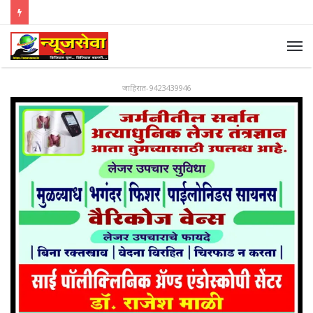
जाहिरात-9423439946