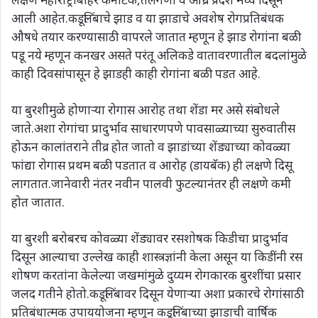
आली आहेत.कडूलिंबाचे झाड व या झाडाचे अवशेष रोगप्रतिबंधक
औषधे तयार करण्यासाठी वापरले जातात म्हणून हे झाड रोगांना बळी
पडू नये म्हणून कनखर असते परंतू अलिकडे वातावरणातील बदलांमुळे
काही दिवसांपासून हे झाडही काही रोगांना बळी पडत आहे.
या बुरशीमुळे होणाऱ्या रोगास आरोह तथा शेंडा मर असे संबोधले
जाते.अशा रोगांचा प्रादुर्भाव साधारणपणे पावसाळ्याच्या सुरुवातीस
होऊन कालांतराने तीव्र होत जातो व झाडांच्या शेंड्याच्या कोवळ्या
फांद्या रोगास प्रथम बळी पडतात व आरोह (डायबॅक) ही लक्षणे दिसू
लागतात.जानेवारी नंतर नवीन पालवी फुटल्यानंतर ही लक्षणे कमी
होत जातात.
या बुरशी बरोबरच कोवळ्या शेंड्यावर रसशोषक किडीचा प्रादुर्भाव
दिसून आल्याचा उल्लेख काही शास्त्रज्ञांनी केला असून या किडींनी रस
शोषण करतांना केलेल्या जखमांमुळे दुय्यम रोगकारक बुरशींचा प्रसार
जलद गतीने होतो.कडूलिंबावर दिसून येणाऱ्या अशा प्रकारचे रोगांसाठी
प्रतिबंधात्मक उपाययोजना म्हणून कडूलिंबाच्या झाडाची वार्षिक