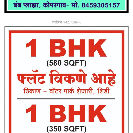
जाहिरात-9423439946