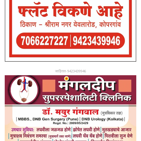
जाहिरात-9423439946