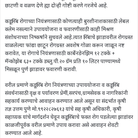
छाटणी व वळण देणे ह्या दोन्ही गोष्टी करणे गरजेचे आहे.
कडूलिंब रोगाच्या नियंत्रणासाठी कोणत्याही बुरशीनाशकासाठी लेबल
क्लेम नसल्याने उपाययोजना व फवारणीसाठी काही मिश्रण
संशोधनाच्या निष्कर्षाने सुचवले आहे.त्यात लिंबाचे झाडावरील रोगग्रस्त
वाळलेल्या फांद्या छाटून रोगग्रस्त अवशेष गोळा करून जाळून नष्ट
करावेत, या रोगाचे नियंत्रणासाठी कार्बेनडेनझिम १२ टक्के +
मॅन्कोझेब ६३+ टक्के डब्लु.पी.२० ग्रॅम प्रति १० लिटर पाण्यामध्ये
मिसळून पुर्ण झाडावर फवारणी करावी.
वरील प्रमाणे कडूलिंब रोग नियंत्रणाच्या उपाययोजना व कडूलिंब
संवर्धनासाठी वृक्ष व पर्यावरण प्रेमीं,सरपंच,ग्रामसेवक व नागरिकांनी
सहकार्य करण्याचे आवाहन करण्यात आले असून या संदर्भात कृषी
तज्ञ उत्तम पुणे मो.९९२२८२७६१३ यांचे सह कृषी अधिकारी, कृषी
सहाय्यक यांचे मार्गदर्शन घेवून कडूलिंबाचे फक्त रोग पडलेल्या झाडांवर
काळजीपूर्वक वरील प्रमाणे उपाय करावा असे आवाहन शेवटी
करण्यात आले आहे.