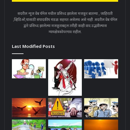
सदरील न्युज वेब चॅनेल मधील प्रसिध्द झालेला मजकूर बातम्या , जाहिराती
,व्हिडिओ,यांसाठी संपादकीय मंडळ सहमत असेलच असे नाही .सदरील वेब चॅनेल
द्वारे प्रसिध्द झालेल्या मजकूराबद्दल तरीही काही वाद उद्भवील्यास
न्यायक्षेत्रकोपरगाव राहील.
Last Modified Posts