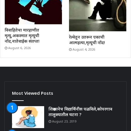
विवाहितेचा मारहाणीत
मृत्यू,अकस्मात मृत्यूची
रेल्वेतून उतरून एकाची
नोंद,नातेवाईक संतप्त!
आत्महत्या,मृत्यूची नोंद!
August 6, 2026
August 4, 2026
Most Viewed Posts
शिक्षकानेच विद्यार्थिनीस पळविले,कोपरगाव
तालुक्यातील घटना ?
August 23, 2019