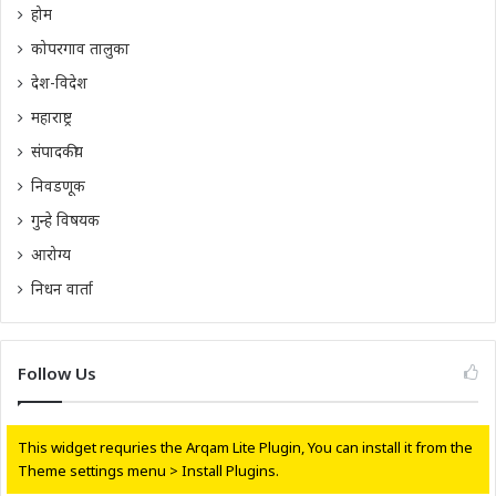
होम
कोपरगाव तालुका
देश-विदेश
महाराष्ट्र
संपादकीय
निवडणूक
गुन्हे विषयक
आरोग्य
निधन वार्ता
Follow Us
This widget requries the Arqam Lite Plugin, You can install it from the
Theme settings menu > Install Plugins.