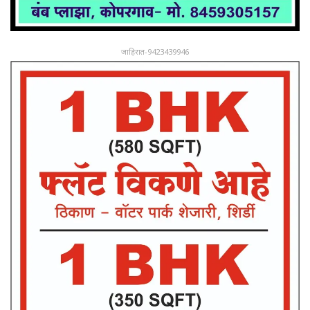
जाहिरात-9423439946