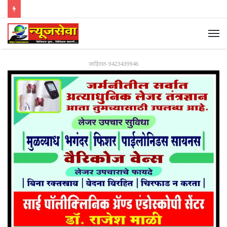
जाहिरात-9423439946