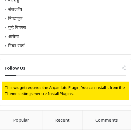
महाराष्ट्र
संपादकीय
निवडणूक
गुन्हे विषयक
आरोग्य
निधन वार्ता
Follow Us
This widget requries the Arqam Lite Plugin, You can install it from the
Theme settings menu > Install Plugins.
Popular
Recent
Comments