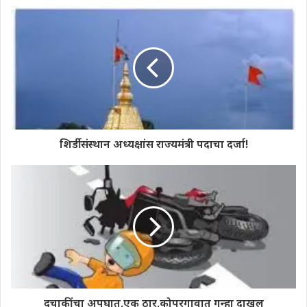
शिर्डी संस्थान अध्यक्षांस राज्यमंत्री पदाचा दर्जा!
दुचाकींचा अपघात,एक ठार,कोपरगावात गुन्हा दाखल