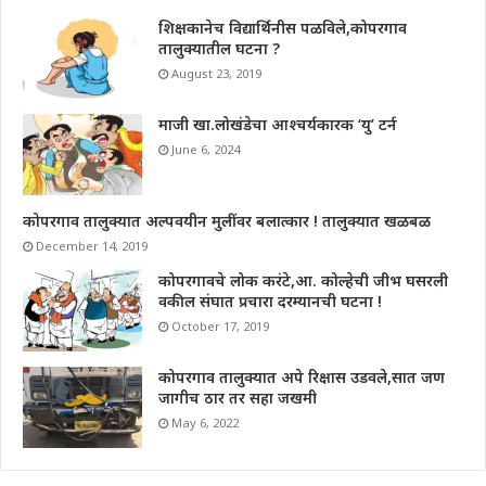
शिक्षकानेच विद्यार्थिनीस पळविले,कोपरगाव
तालुक्यातील घटना ?
August 23, 2019
माजी खा.लोखंडेचा आश्चर्यकारक ‘यु’ टर्न
June 6, 2024
कोपरगाव तालुक्यात अल्पवयीन मुलींवर बलात्कार ! तालुक्यात खळबळ
December 14, 2019
कोपरगावचे लोक करंटे,आ. कोल्हेची जीभ घसरली
वकील संघात प्रचारा दरम्यानची घटना !
October 17, 2019
कोपरगाव तालुक्यात अपे रिक्षास उडवले,सात जण
जागीच ठार तर सहा जखमी
May 6, 2022