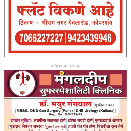
जाहिरात-9423439946