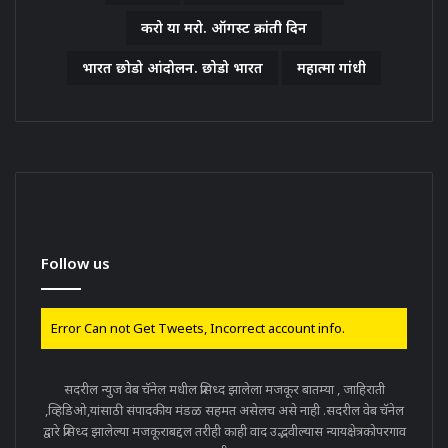
करो या मरो. ऑगस्ट क्रांती दिन
भारत छोडो आंदोलन. छोडो भारत
महात्मा गांधी
Follow us
Error Can not Get Tweets, Incorrect account info.
सदरील न्युज वेब चॅनेल मधील प्रसिध्द झालेला मजकूर बातम्या , जाहिराती
,व्हिडिओ,यांसाठी संपादकीय मंडळ सहमत असेलच असे नाही .सदरील वेब चॅनेल
द्वारे प्रसिध्द झालेल्या मजकूराबद्दल तरीही काही वाद उद्भवील्यास न्यायक्षेत्रकोपरगाव