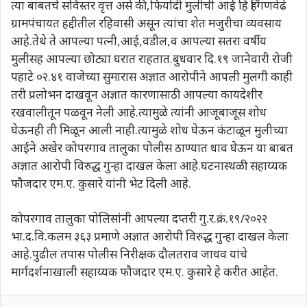
त्या बाबतचे सविस्तर वृत्त असे की,फिर्यादी मुलीची आई हि हिंगणवेढे
ग्रामपंचायत हद्दीतील रहिवासी असून त्यांचा शेत मजुरीचा व्यवसाय
आहे.तेथे ते आपल्या पत्नी,आई,वडील,व आपल्या सतरा वर्षीय
मुलीसह आपल्या छोट्या घरात राहतात.बुधवार दि.१९ जानेवारी रोजी
पहाटे ०२.४१ वाजेच्या सुमारास अज्ञात आरोपीने आपली मुलगी काही
तरी प्रलोभन दाखवून अज्ञात कारणासाठी आपल्या कायदेशीर
रखवालीतून पळवून नेली आहे.त्यामुळे त्यांनी आजूबाजूस शोध
घेऊनही ती मिळून आली नाही.त्यामुळे शोध घेऊन कंटाळून मुलीच्या
आईने अखेर कोपरगाव तालुका पोलीस ठाण्यात धाव घेऊन या बाबत
अज्ञात आरोपी विरुद्ध गुन्हा दाखल केला आहे.घटनास्थळी सहाय्यक
फौजदार एम.ए. कुसारे यांनी भेट दिली आहे.
कोपरगाव तालुका पोलिसांनी आपल्या दप्तरी गु.र.क्रं.१९/२०२२
भा.द.वि.कलम ३६३ प्रमाणे अज्ञात आरोपी विरुद्ध गुन्हा दाखल केला
आहे.पुढील तपास पोलीस निरीक्षक दौलतराव जाधव यांचे
मार्गदर्शनाखाली सहाय्यक फौजदार एम.ए. कुसारे हे करीत आहेत.
WhatsApp
Share via Email