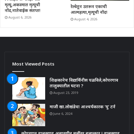
मृत्यू,अकस्मात मृत्यूची
रेल्वेतून उतरून एकाची
नोंद,नातेवाईक संतप्त!
आत्महत्या,मृत्यूची नोंद!
August 6, 2026
August 4, 2026
Most Viewed Posts
शिक्षकानेच विद्यार्थिनीस पळविले,कोपरगाव
तालुक्यातील घटना ?
August 23, 2019
माजी खा.लोखंडेचा आश्चर्यकारक ‘यु’ टर्न
June 6, 2024
कोपरगाव तालुक्यात अल्पवयीन मुलींवर बलात्कार ! तालुक्यात