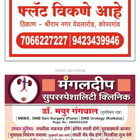
जाहिरात-9423439946