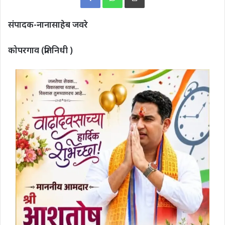
संपादक-नानासाहेब जवरे
कोपरगाव (प्रतिनिधी )