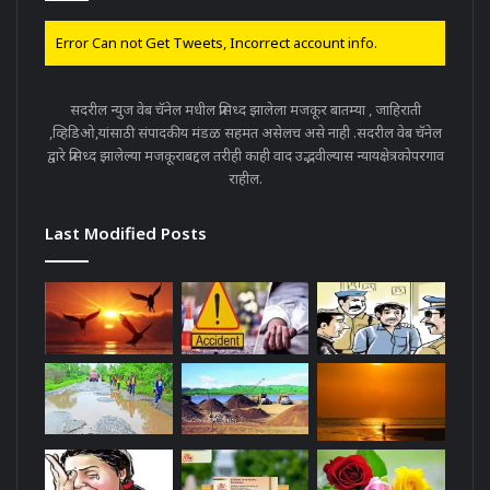
Error Can not Get Tweets, Incorrect account info.
सदरील न्युज वेब चॅनेल मधील प्रसिध्द झालेला मजकूर बातम्या , जाहिराती
,व्हिडिओ,यांसाठी संपादकीय मंडळ सहमत असेलच असे नाही .सदरील वेब चॅनेल
द्वारे प्रसिध्द झालेल्या मजकूराबद्दल तरीही काही वाद उद्भवील्यास न्यायक्षेत्रकोपरगाव
राहील.
Last Modified Posts