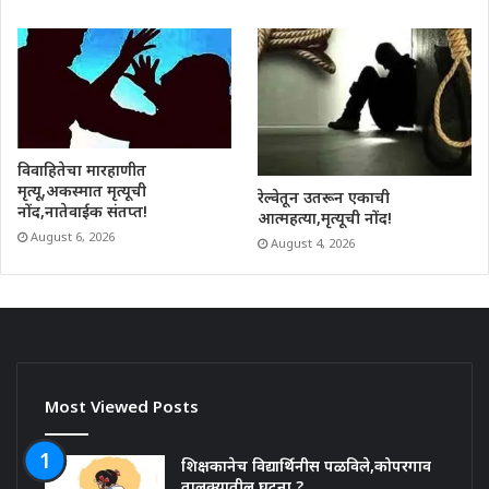
विवाहितेचा मारहाणीत
मृत्यू,अकस्मात मृत्यूची
रेल्वेतून उतरून एकाची
नोंद,नातेवाईक संतप्त!
आत्महत्या,मृत्यूची नोंद!
August 6, 2026
August 4, 2026
Most Viewed Posts
शिक्षकानेच विद्यार्थिनीस पळविले,कोपरगाव
तालुक्यातील घटना ?