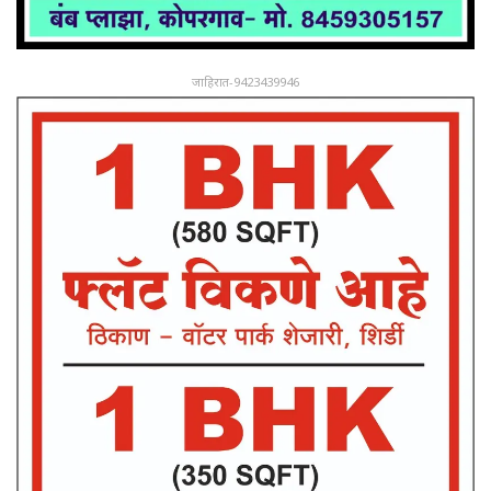
जाहिरात-9423439946