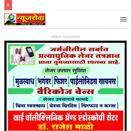
जाहिरात-9423439946